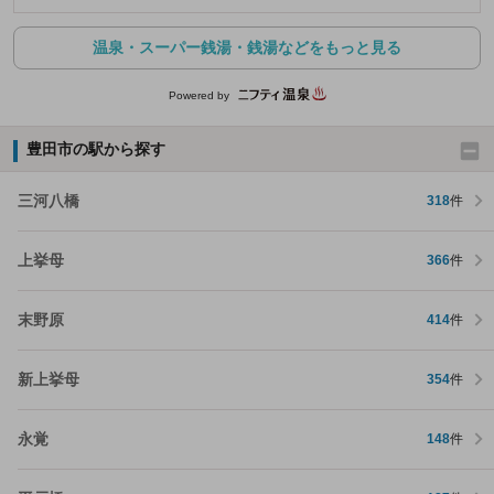
温泉・スーパー銭湯・銭湯などをもっと見る
Powered by
豊田市の駅から探す
三河八橋
318
件
上挙母
366
件
末野原
414
件
新上挙母
354
件
永覚
148
件