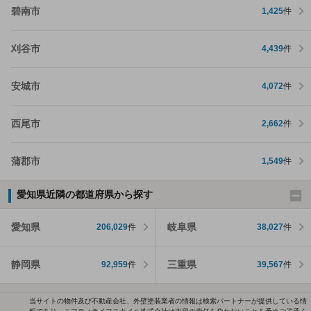
碧南市
1,425
件
刈谷市
4,439
件
安城市
4,072
件
西尾市
2,662
件
蒲郡市
1,549
件
愛知県近隣の都道府県から探す
愛知県
岐阜県
206,029
件
38,027
件
静岡県
三重県
92,959
件
39,567
件
当サイトの物件及び不動産会社、外壁塗装業者の情報は検索パートナーが提供している情