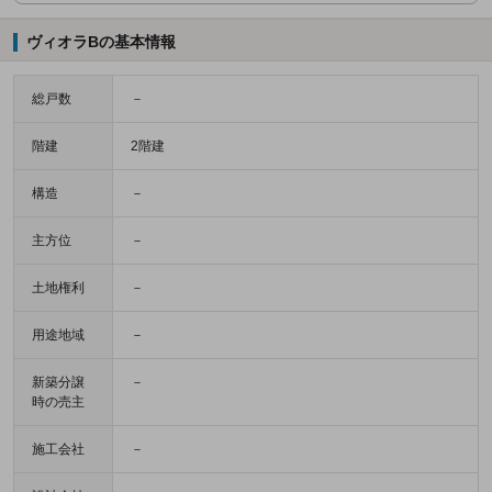
ヴィオラBの基本情報
総戸数
－
階建
2階建
構造
－
主方位
－
土地権利
－
用途地域
－
新築分譲
－
時の売主
施工会社
－