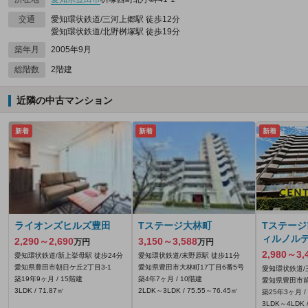
交通
愛知環状鉄道/三河上郷駅 徒歩12分
愛知環状鉄道/北野桝塚駅 徒歩19分
築年月
2005年9月
総階数
2階建
近隣の中古マンション
新着
新着
新着
ライオンズヒルズ豊田
Tステージ大林町
Tステー
ィルノル
2,290～2,690
3,150～3,588
万円
万円
2,980～3,
愛知環状鉄道/新上挙母駅 徒歩24分
愛知環状鉄道/末野原駅 徒歩11分
愛知県豊田市朝日ケ丘2丁目3‐1
愛知県豊田市大林町17丁目6番5号
愛知環状鉄道/
築19年9ヶ月 / 15階建
築4年7ヶ月 / 10階建
愛知県豊田市前
3LDK / 71.87㎡
2LDK～3LDK / 75.55～76.45㎡
築25年3ヶ月 /
3LDK～4LDK /