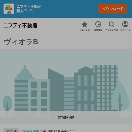
ニフティ不動産
ダウンロード
購入アプリ
カンタン検索
閲覧履歴
マイページ
お気に入り
ヴィオラB
建物外観
所在地
愛知県
豊田市
桝塚西町北小畔41‐1