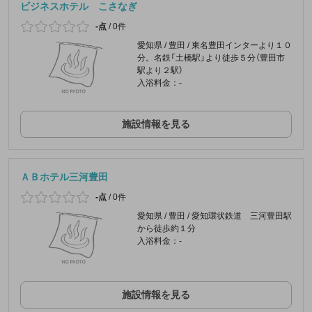
ビジネスホテル こさなぎ
-点
/
0件
愛知県 / 豊田 / 東名豊田インターより１０
分。名鉄「土橋駅」より徒歩５分（豊田市
駅より２駅）
入浴料金：-
施設情報を見る
ＡＢホテル三河豊田
-点
/
0件
愛知県 / 豊田 / 愛知環状鉄道 三河豊田駅
から徒歩約１分
入浴料金：-
施設情報を見る