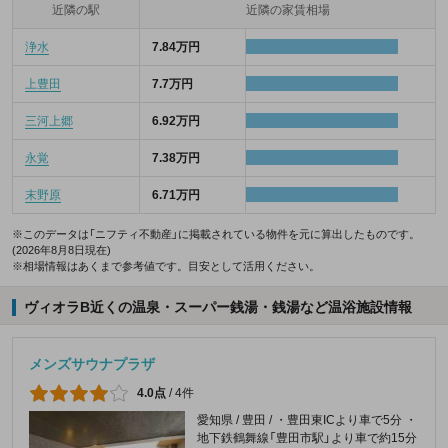
近隣の駅
近隣の家賃相場
浄水
7.84万円
上豊田
7.7万円
三河上郷
6.92万円
永覚
7.38万円
末野原
6.71万円
※このデータは「ニフティ不動産」に掲載されている物件を元に算出したものです。
(2026年8月8日現在)
※相場情報はあくまで参考値です。目安として活用ください。
ヴィオラB近くの温泉・スーパー銭湯・銭湯など温浴施設情報
メンズサウナプラザ
4.0点
/
4件
愛知県 / 豊田 / ・豊田東ICより車で5分 ・
地下鉄鶴舞線「豊田市駅」より車で約15分