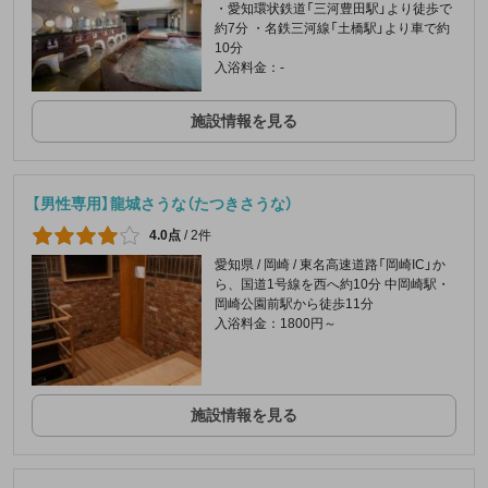
・愛知環状鉄道「三河豊田駅」より徒歩で
約7分 ・名鉄三河線「土橋駅」より車で約
10分
入浴料金：-
施設情報を見る
【男性専用】龍城さうな（たつきさうな）
4.0点
/
2件
愛知県 / 岡崎 / 東名高速道路「岡崎IC」か
ら、国道1号線を西へ約10分 中岡崎駅・
岡崎公園前駅から徒歩11分
入浴料金：1800円～
施設情報を見る