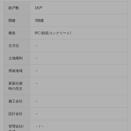
総戸数
18戸
階建
3階建
構造
RC（鉄筋コンクリート）
主方位
－
土地権利
－
用途地域
－
新築分譲
－
時の売主
施工会社
－
設計会社
－
管理会社/
－ / －