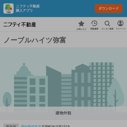
ニフティ不動産
ダウンロード
購入アプリ
カンタン検索
閲覧履歴
マイページ
お気に入り
ノーブルハイツ弥富
建物外観
所在地
愛知県
弥富市
五明町内川平1519