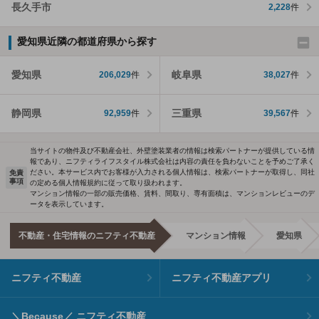
長久手市
2,228
件
愛知県近隣の都道府県から探す
愛知県
岐阜県
206,029
件
38,027
件
静岡県
三重県
92,959
件
39,567
件
当サイトの物件及び不動産会社、外壁塗装業者の情報は検索パートナーが提供している情
報であり、ニフティライフスタイル株式会社は内容の責任を負わないことを予めご了承く
ださい。本サービス内でお客様が入力される個人情報は、検索パートナーが取得し、同社
免責
事項
の定める個人情報規約に従って取り扱われます。
マンション情報の一部の販売価格、賃料、間取り、専有面積は、マンションレビューのデ
ータを表示しています。
不動産・住宅情報のニフティ不動産
マンション情報
愛知県
ニフティ不動産
ニフティ不動産アプリ
＼Because／ ニフティ不動産