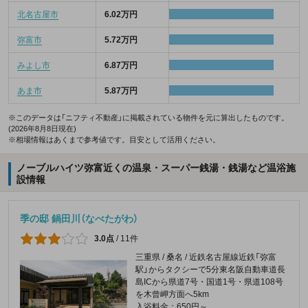
北名古屋市
6.02万円
弥富市
5.72万円
みよし市
6.87万円
あま市
5.87万円
※このデータは「ニフティ不動産」に掲載されている物件を元に算出したものです。
(2026年8月8日現在)
※相場情報はあくまで参考値です。目安として活用ください。
ノーブルハイツ弥富近くの温泉・スーパー銭湯・銭湯など温浴施
設情報
季の邸 鍋田川（なべたがわ）
3.0点
/
11件
三重県 / 桑名 / 近鉄名古屋線近鉄「弥富
駅」からタクシーで5分東名阪自動車道長
島ICから県道7号・国道1号・県道108号
を木曾岬方面へ5km
入浴料金：650円～