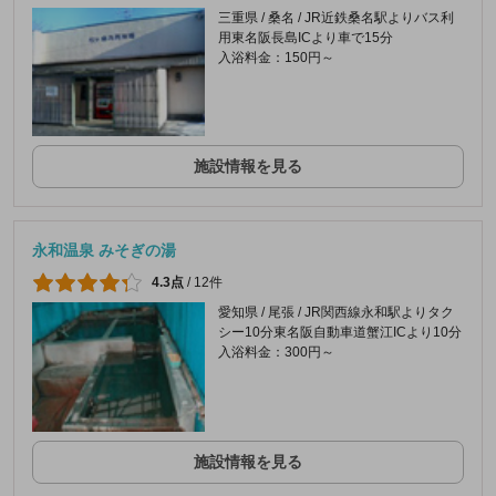
三重県 / 桑名 / JR近鉄桑名駅よりバス利
用東名阪長島ICより車で15分
入浴料金：150円～
施設情報を見る
永和温泉 みそぎの湯
4.3点
/
12件
愛知県 / 尾張 / JR関西線永和駅よりタク
シー10分東名阪自動車道蟹江ICより10分
入浴料金：300円～
施設情報を見る