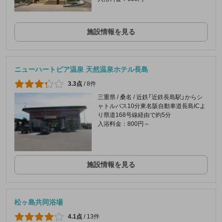
施設情報を見る
ニューハートピア温泉 天然温泉ホテル長島
3.3点
/
8件
三重県 / 桑名 / 近鉄「近鉄長島駅」からシ
ャトルバス10分東名阪自動車道長島ICよ
り県道168号線経由で約5分
入浴料金：800円～
施設情報を見る
松ヶ島共同浴場
4.1点
/
13件