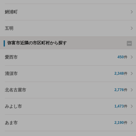
鯏浦町
五明
弥富市近隣の市区町村から探す
愛西市
450
件
清須市
2,348
件
北名古屋市
2,776
件
みよし市
1,473
件
あま市
2,190
件