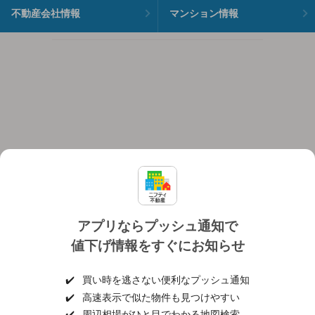
不動産会社情報
マンション情報
アプリならプッシュ通知で
値下げ情報をすぐにお知らせ
対応機種
個人情報保護ポリシー
利用規約
運営会社
✔️
買い時を逃さない便利なプッシュ通知
ヘルプ・お問い合わせ
採用情報
✔️
高速表示で似た物件も見つけやすい
✔️
周辺相場がひと目でわかる地図検索