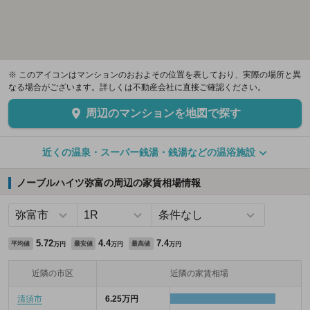
※ このアイコンはマンションのおおよその位置を表しており、実際の場所と異
なる場合がございます。詳しくは不動産会社に直接ご確認ください。
周辺のマンションを地図で探す
近くの温泉・スーパー銭湯・銭湯などの温浴施設
ノーブルハイツ弥富の周辺の家賃相場情報
5.72
4.4
7.4
平均値
最安値
最高値
万円
万円
万円
近隣の市区
近隣の家賃相場
清須市
6.25万円