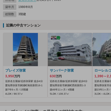
築年月
1986年8月
総階数
3階建
近隣の中古マンション
プレイズ弥富
サンパーク弥富
ローレル
3,950
630
1,390～2,
万円
万円
近鉄名古屋線/近鉄弥富駅 徒歩4分
近鉄名古屋線/近鉄弥富駅 徒歩6分
近鉄名古屋線/
愛知県弥富市鯏浦町南前新田16‐1
愛知県弥富市鯏浦町西前新田1‐3
愛知県弥富市佐
築7年6ヶ月 / 15階建
築46年11ヶ月 / 4階建
築23年1ヶ月 /
4LDK / 86.57㎡
5LDK / 108.37㎡
3LDK～4LDK /