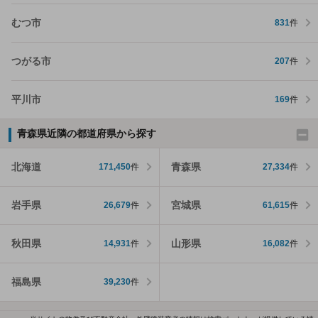
むつ市
831
件
つがる市
207
件
平川市
169
件
青森県近隣の都道府県から探す
北海道
青森県
171,450
件
27,334
件
岩手県
宮城県
26,679
件
61,615
件
秋田県
山形県
14,931
件
16,082
件
福島県
39,230
件