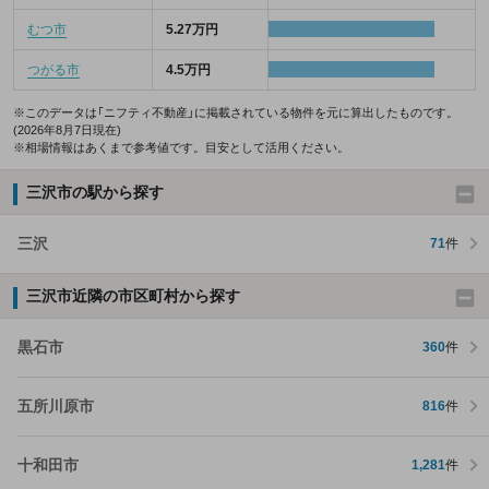
むつ市
5.27万円
つがる市
4.5万円
※このデータは「ニフティ不動産」に掲載されている物件を元に算出したものです。
(2026年8月7日現在)
※相場情報はあくまで参考値です。目安として活用ください。
三沢市の駅から探す
三沢
71
件
三沢市近隣の市区町村から探す
黒石市
360
件
五所川原市
816
件
十和田市
1,281
件