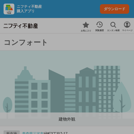
ニフティ不動産
ダウンロード
購入アプリ
カンタン検索
閲覧履歴
マイページ
お気に入り
コンフォート
建物外観
所在地
青森県
三沢市
緑町3丁目7-17