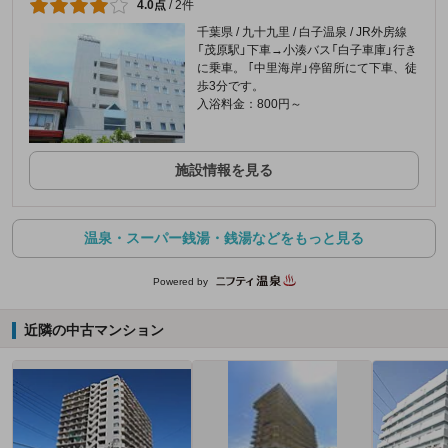
4.0点
/
2件
千葉県 / 九十九里 / 白子温泉 / JR外房線
「茂原駅」下車→小湊バス「白子車庫」行き
に乗車。 ｢中里海岸」停留所にて下車、徒
歩3分です。
入浴料金：800円～
施設情報を見る
温泉・スーパー銭湯・銭湯などをもっと見る
Powered by
近隣の中古マンション