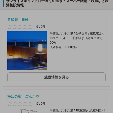
サンライズポイント白子近くの温泉・スーパー銭湯・銭湯など温
浴施設情報
青松庭 白砂
-点
/
0件
千葉県 / 九十九里 / 白子温泉 / 茂原駅より
バスで30分 ＪＲ千葉駅より高速バスで
60分
入浴料金：1000円～
施設情報を見る
海辺の宿 ごんたや
-点
/
0件
千葉県 / 九十九里 / JR東京駅（八重洲口バ