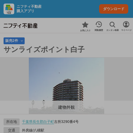
ニフティ不動産
ダウンロード
購入アプリ
カンタン検索
閲覧履歴
マイページ
お気に入り
販売2件
サンライズポイント白子
建物外観
所在地
千葉県
長生郡白子町
古所3290番4号
交通
外房線/八積駅