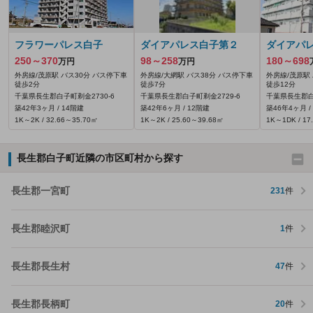
フラワーパレス白子
ダイアパレス白子第２
ダイアパ
250～370
98～258
180～698
万円
万円
外房線/茂原駅 バス30分 バス停下車
外房線/大網駅 バス38分 バス停下車
外房線/茂原駅
徒歩2分
徒歩7分
徒歩12分
千葉県長生郡白子町剃金2730‐6
千葉県長生郡白子町剃金2729‐6
千葉県長生郡白子
築42年3ヶ月 / 14階建
築42年6ヶ月 / 12階建
築46年4ヶ月 /
1K～2K / 32.66～35.70㎡
1K～2K / 25.60～39.68㎡
1K～1DK / 17
長生郡白子町近隣の市区町村から探す
長生郡一宮町
231
件
長生郡睦沢町
1
件
長生郡長生村
47
件
長生郡長柄町
20
件