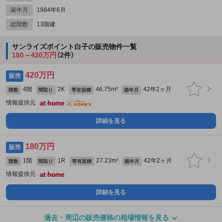
築年月
1984年6月
総階数
13階建
サンライズポイント白子の販売物件一覧
180～420万円
（2件）
420万円
販売
4階
2K
46.75m²
42年2ヶ月
階数
間取り
専有面積
築年月
情報提供元
詳細を見る
180万円
販売
1階
1R
27.23m²
42年2ヶ月
階数
間取り
専有面積
築年月
情報提供元
詳細を見る
過去・周辺の販売価格の相場情報を見る