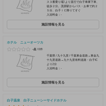
ス３番乗り場）より直行で白子車庫下車、
徒歩２分。茂原駅からバス・お車で約２
５分、白子ＩＣ降りてすぐ
入浴料金：-
施設情報を見る
ホテル ニューオーツカ
-点
/
0件
千葉県 / 九十九里 / 千葉東金道路→東金九
十九里道路→九十九里有料道路・白子IC
より2分
入浴料金：-
施設情報を見る
白子温泉 白子ニューシーサイドホテル