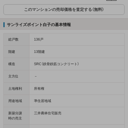
このマンションの売却価格を査定する（無料）
サンライズポイント白子の基本情報
総戸数
136戸
階建
13階建
構造
SRC（鉄骨鉄筋コンクリート）
主方位
－
土地権利
所有権
用途地域
準住居地域
新築分譲
三井農林住宅販売
時の売主