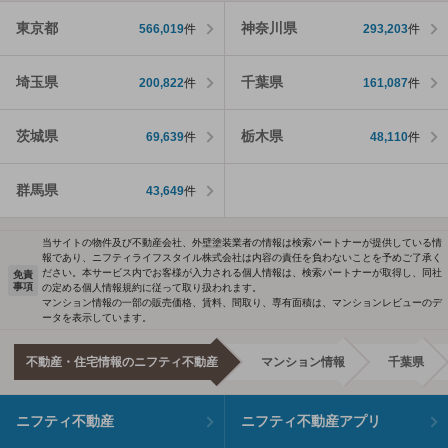
東京都
神奈川県
566,019
件
293,203
件
埼玉県
千葉県
200,822
件
161,087
件
茨城県
栃木県
69,639
件
48,110
件
群馬県
43,649
件
当サイトの物件及び不動産会社、外壁塗装業者の情報は検索パートナーが提供している情
報であり、ニフティライフスタイル株式会社は内容の責任を負わないことを予めご了承く
ださい。本サービス内でお客様が入力される個人情報は、検索パートナーが取得し、同社
免責
事項
の定める個人情報規約に従って取り扱われます。
マンション情報の一部の販売価格、賃料、間取り、専有面積は、マンションレビューのデ
ータを表示しています。
不動産・住宅情報のニフティ不動産
マンション情報
千葉県
ニフティ不動産
ニフティ不動産アプリ