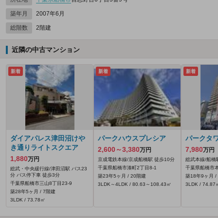
築年月
2007年6月
総階数
2階建
近隣の中古マンション
新着
新着
新着
ダイアパレス津田沼けや
パークハウスプレシア
パークタ
き通りライトスクエア
2,600～3,380
7,980
万円
万円
1,880
万円
京成電鉄本線/京成船橋駅 徒歩10分
総武本線/船橋
千葉県船橋市湊町2丁目8-1
千葉県船橋市本
総武・中央緩行線/津田沼駅 バス23
分 バス停下車 徒歩3分
築23年5ヶ月 / 20階建
築18年9ヶ月 /
千葉県船橋市三山8丁目23-9
3LDK～4LDK / 80.63～108.43㎡
3LDK / 74.87
築28年5ヶ月 / 7階建
3LDK / 73.78㎡