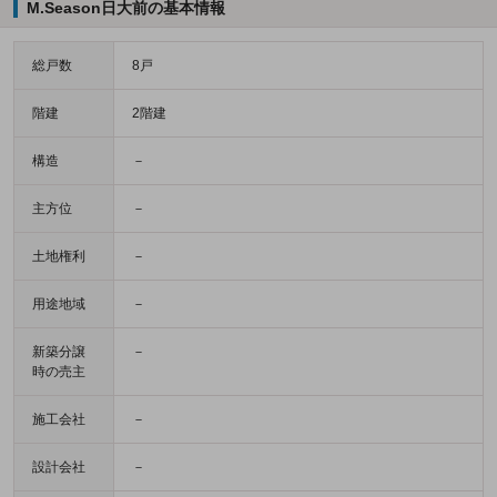
M.Season日大前の基本情報
総戸数
8戸
階建
2階建
構造
－
主方位
－
土地権利
－
用途地域
－
新築分譲
－
時の売主
施工会社
－
設計会社
－