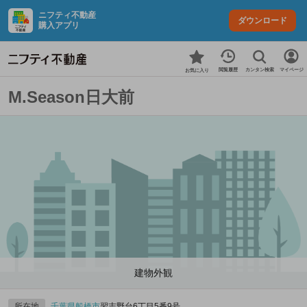
ニフティ不動産
ダウンロード
購入アプリ
カンタン検索
閲覧履歴
マイページ
お気に入り
M.Season日大前
建物外観
所在地
千葉県
船橋市
習志野台6丁目5番9号