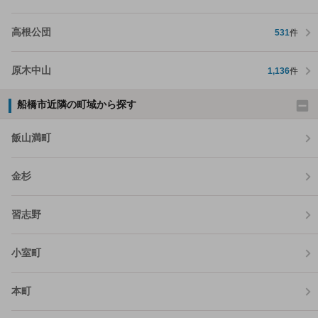
高根公団
531
件
原木中山
1,136
件
船橋市近隣の町域から探す
飯山満町
金杉
習志野
小室町
本町