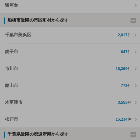
駿河台
船橋市近隣の市区町村から探す
千葉市美浜区
2,017
件
銚子市
847
件
市川市
18,369
件
館山市
773
件
木更津市
3,555
件
松戸市
15,234
件
千葉県近隣の都道府県から探す