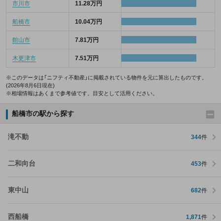
市川市
11.28万円
船橋市
10.04万円
館山市
7.81万円
木更津市
7.51万円
※このデータは「ニフティ不動産」に掲載されている物件を元に算出したものです。
(2026年8月6日現在)
※相場情報はあくまで参考値です。目安として活用ください。
船橋市の駅から探す
滝不動
344
件
二和向台
453
件
東中山
682
件
西船橋
1,871
件