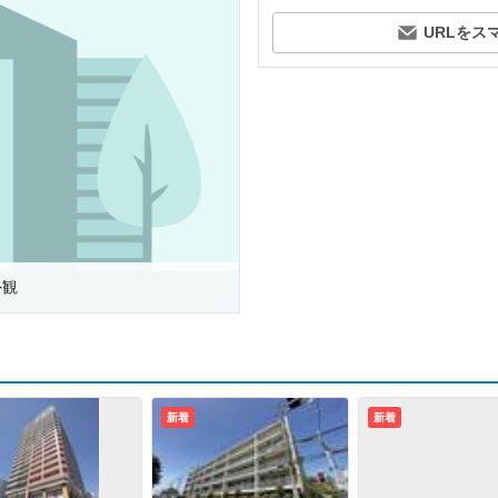
URLをス
外観
新着
新着