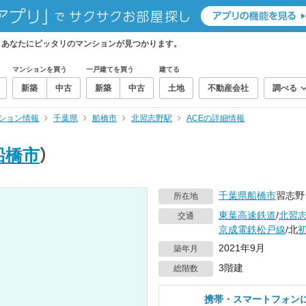
。あなたにピッタリのマンションが見つかります。
マンションを買う
一戸建てを買う
建てる
新築
中古
新築
中古
土地
不動産会社
調べる
ション情報
千葉県
船橋市
北習志野駅
ACEの詳細情報
船橋市
）
千葉県
船橋市
習志野
所在地
東葉高速鉄道
/
北習
交通
京成電鉄松戸線
/北
2021年9月
築年月
3階建
総階数
携帯・スマートフォン