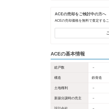
ACEの売却をご検討中の方へ
ACEの売却価格を無料で査定する
ACEの基本情報
総戸数
－
構造
鉄骨造
土地権利
－
新築分譲時の売主
－
設計会社
－