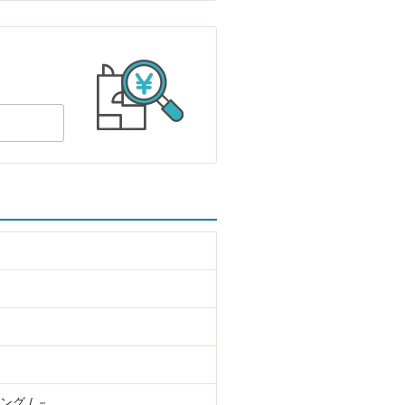
グ / －