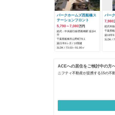
パークホームズ西船橋ス
パー
テーションフロント
7,980
5,790～7,080
万円
総武本線
千葉県船
総武・中央緩行線/西船橋駅 徒歩4
分
築18年9
千葉県船橋市山野町79‐1
3LDK / 
築21年6ヶ月 / 10階建
3LDK / 73.03～91.90㎡
ACEへの居住をご検討中の方
ニフティ不動産が提携する15の不