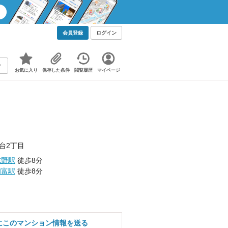
会員登録
ログイン
お気に入り
保存した条件
閲覧履歴
マイページ
台2丁目
志野駅
徒歩8分
初富駅
徒歩8分
にこのマンション情報を送る