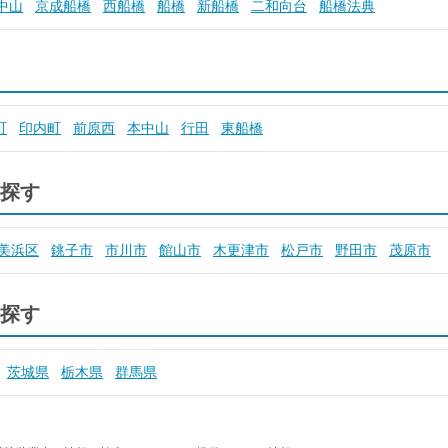
中山
京成船橋
西船橋
船橋
新船橋
二和向台
船橋法典
町
印内町
前原西
本中山
行田
東船橋
探す
美浜区
銚子市
市川市
館山市
木更津市
松戸市
野田市
茂原市
探す
茨城県
栃木県
群馬県