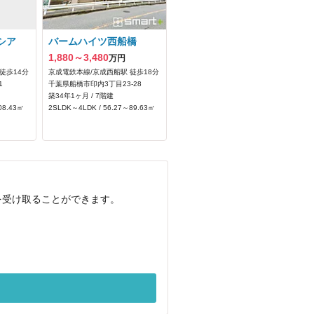
シア
バームハイツ西船橋
1,880～3,480
万円
徒歩14分
京成電鉄本線/京成西船駅 徒歩18分
1
千葉県船橋市印内3丁目23-28
築34年1ヶ月 / 7階建
08.43㎡
2SLDK～4LDK / 56.27～89.63㎡
を受け取ることができます。