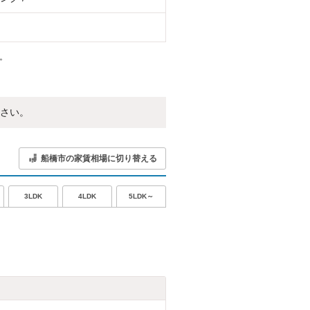
。
さい。
船橋市の家賃相場に切り替える
5LDK～
3LDK
4LDK