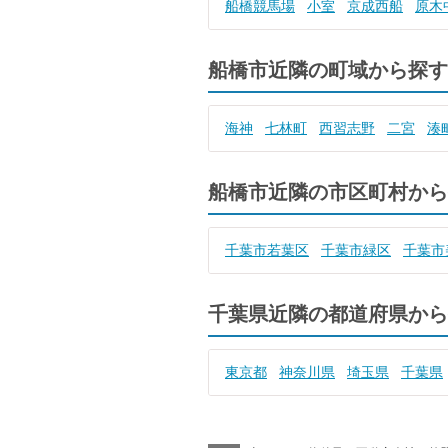
船橋競馬場
小室
京成西船
原木
船橋市近隣の町域から探す
海神
七林町
西習志野
二宮
湊
船橋市近隣の市区町村から
千葉市若葉区
千葉市緑区
千葉市
千葉県近隣の都道府県から
東京都
神奈川県
埼玉県
千葉県