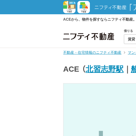
ACEから、物件を探すならニフティ不動産
借りる
賃貸
不動産・住宅情報のニフティ不動産
マン
ACE
（
北習志野駅
｜