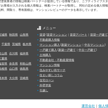
壁塗装業者の情報は検索パートナーが提供している情報であり、ニフティライフスタ
でお客様が入力される個人情報は、検索パートナーが取得し、同社の定める個人情報
賃料、間取り、専有面積は、マンションレビューのデータを表示しています。
メニュー
宮城県
秋田県
山形県
賃貸
（
賃貸マンション
｜
賃貸アパート
｜
賃貸一戸建て
不動産購入情報
千葉県
茨城県
栃木県
マンション購入
（
新築マンション
｜
中古マンション
）
一戸建て購入
（
新築一戸建て
｜
中古一戸建て
）
富山県
石川県
福井県
土地購入
三重県
不動産会社・不動産屋情報
滋賀県
奈良県
和歌山県
マンション情報
島根県
山口県
徳島県
住みやすい街サーチ
住まい探しコラム
熊本県
大分県
宮崎県
住宅ローン
外壁塗装
引越し
運営会社
｜
個人