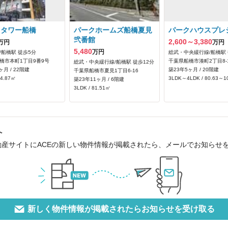
クタワー船橋
パークホームズ船橋夏見
パークハウスプレ
弐番館
2,600～3,380
万円
万円
5,480
万円
/船橋駅 徒歩5分
総武・中央緩行線/船橋駅 
橋市本町1丁目9番9号
千葉県船橋市湊町2丁目8-
総武・中央緩行線/船橋駅 徒歩12分
ヶ月 / 22階建
築23年5ヶ月 / 20階建
千葉県船橋市夏見1丁目6-16
74.87㎡
3LDK～4LDK / 80.63～1
築23年11ヶ月 / 6階建
3LDK / 81.51㎡
へ
動産サイトにACEの新しい物件情報が掲載されたら、メールでお知らせ
新しく物件情報が掲載されたらお知らせを受け取る