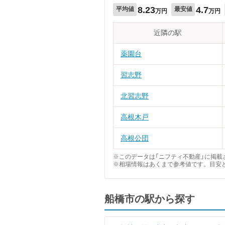
8.23
4.7
平均値
最安値
万円
万円
近隣の駅
薬園台
習志野
北習志野
高根木戸
高根公団
※このデータは「ニフティ不動産」に掲載さ
※相場情報はあくまで参考値です。目安
船橋市の駅から探す