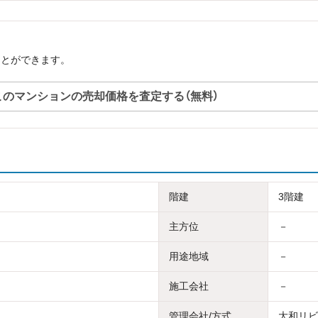
ことができます。
このマンションの売却価格を査定する（無料）
階建
3階建
主方位
－
用途地域
－
施工会社
－
管理会社/方式
大和リビン