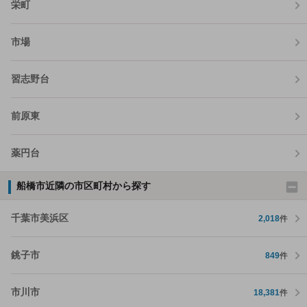
栄町
市場
習志野台
前原東
薬円台
船橋市近隣の市区町村から探す
千葉市美浜区
2,018
件
銚子市
849
件
市川市
18,381
件