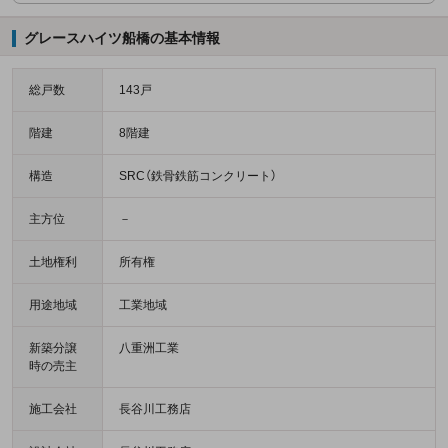
グレースハイツ船橋の基本情報
総戸数
143戸
階建
8階建
構造
SRC（鉄骨鉄筋コンクリート）
主方位
－
土地権利
所有権
用途地域
工業地域
新築分譲
八重洲工業
時の売主
施工会社
長谷川工務店