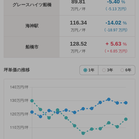
89.81
-5.40
%
グレースハイツ船橋
万円／坪
（ -5.13 万円）
116.34
-14.02
%
海神駅
万円／坪
（ -18.97 万円）
128.52
+ 5.63
%
船橋市
万円／坪
（ + 6.85 万円）
坪単価の推移
1年
3年
6年