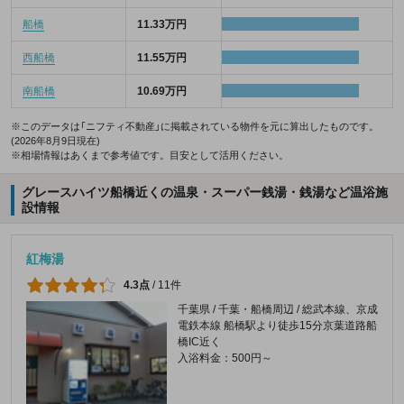
船橋
11.33万円
西船橋
11.55万円
南船橋
10.69万円
※このデータは「ニフティ不動産」に掲載されている物件を元に算出したものです。
(2026年8月9日現在)
※相場情報はあくまで参考値です。目安として活用ください。
グレースハイツ船橋近くの温泉・スーパー銭湯・銭湯など温浴施
設情報
紅梅湯
4.3点
/
11件
千葉県 / 千葉・船橋周辺 / 総武本線、京成
電鉄本線 船橋駅より徒歩15分京葉道路船
橋IC近く
入浴料金：500円～