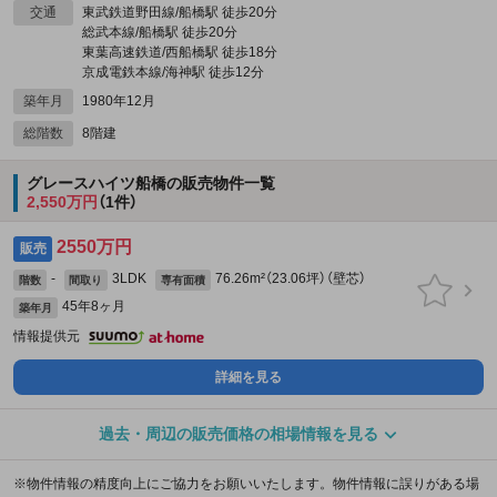
交通
東武鉄道野田線/船橋駅 徒歩20分
総武本線/船橋駅 徒歩20分
東葉高速鉄道/西船橋駅 徒歩18分
京成電鉄本線/海神駅 徒歩12分
築年月
1980年12月
総階数
8階建
グレースハイツ船橋の販売物件一覧
2,550万円
（1件）
2550万円
販売
-
3LDK
76.26m²（23.06坪）（壁芯）
階数
間取り
専有面積
45年8ヶ月
築年月
情報提供元
詳細を見る
過去・周辺の販売価格の相場情報を見る
※物件情報の精度向上にご協力をお願いいたします。物件情報に誤りがある場