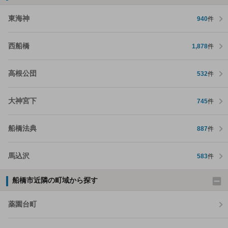
東海神
940
件
西船橋
1,878
件
高根公団
532
件
大神宮下
745
件
船橋法典
887
件
馬込沢
583
件
船橋市近隣の町域から探す
薬園台町