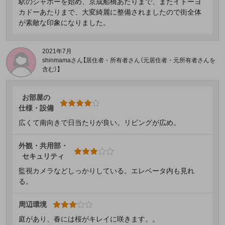
駅のシャポーを始め、京成船橋あたりまで、またイトーヨ
カドーあたりまで、大変綺麗に整備されましたので街全体
が素敵な印象になりました。
2021年7月
shinmamaさん【居住者・所有者さん（元居住者・元所有者さんを
含む）】
お部屋の
仕様・設備
広くて南向きで日当たりが良い。リビングが広め。
外観・共用部・
セキュリティ
監視カメラなどしっかりしている。エレベータ内も見れ
る。
周辺環境
庭があり、春には桜がキレイに咲きます。。