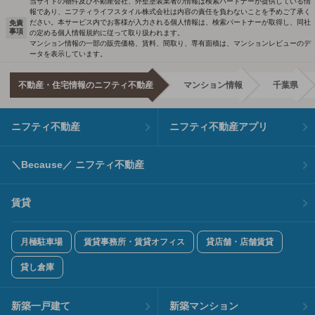
当サイトの物件及び不動産会社、外壁塗装業者の情報は検索パートナーが提供している情
報であり、ニフティライフスタイル株式会社は内容の責任を負わないことを予めご了承く
ださい。本サービス内でお客様が入力される個人情報は、検索パートナーが取得し、同社
免責
事項
の定める個人情報規約に従って取り扱われます。
マンション情報の一部の販売価格、賃料、間取り、専有面積は、マンションレビューのデ
ータを表示しています。
不動産・住宅情報のニフティ不動産
マンション情報
千葉県
ニフティ不動産
ニフティ不動産アプリ
＼Because／ ニフティ不動産
賃貸
月極駐車場
賃貸事務所・賃貸オフィス
貸店舗・店舗賃貸
貸し倉庫
新築一戸建て
新築マンション