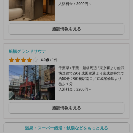
入浴料金：3900円～
施設情報を見る
船橋グランドサウナ
4.0点
/
1件
千葉県 / 千葉・船橋周辺 / 東京駅より総武
快速線で29分 成田空港より京成線特急で
約50分 JR船橋駅南口／京成船橋駅より
徒歩１分
入浴料金：2200円～
施設情報を見る
温泉・スーパー銭湯・銭湯などをもっと見る