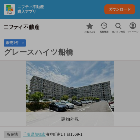
ニフティ不動産
ダウンロード
購入アプリ
カンタン検索
閲覧履歴
マイページ
お気に入り
販売1件
グレースハイツ船橋
建物外観
所在地
千葉県
船橋市
海神町南1丁目1569‐1