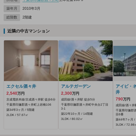
築年月
2010年3月
総階数
2階建
近隣の中古マンション
エクセル酒々井
アルテガーデン
アイビ・
井
2,540
2,300
万円
万円
790
万円
京成電鉄本線/京成酒々井駅 徒歩6分
成田線/酒々井駅 徒歩5分
千葉県印旛郡酒々井町上岩橋106
千葉県印旛郡酒々井町中央台2丁目
成田線/酒々井
3-1
築34年3ヶ月 / 5階建
千葉県印旛郡
築22年10ヶ月 / 14階建
目6番
2LDK / 57.67㎡
3LDK / 80.02㎡
築44年7ヶ月 /
3LDK / 72.98