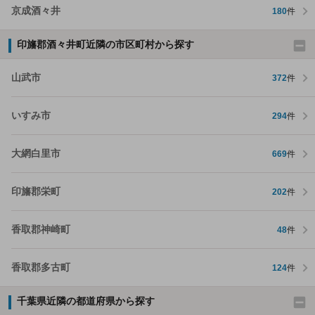
京成酒々井
180
件
印旛郡酒々井町近隣の市区町村から探す
山武市
372
件
いすみ市
294
件
大網白里市
669
件
印旛郡栄町
202
件
香取郡神崎町
48
件
香取郡多古町
124
件
千葉県近隣の都道府県から探す