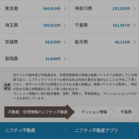
東京都
神奈川県
566,019
件
293,203
件
埼玉県
千葉県
200,822
件
161,087
件
茨城県
栃木県
69,639
件
48,110
件
群馬県
43,649
件
当サイトの物件及び不動産会社、外壁塗装業者の情報は検索パートナーが提供している情
報であり、ニフティライフスタイル株式会社は内容の責任を負わないことを予めご了承く
ださい。本サービス内でお客様が入力される個人情報は、検索パートナーが取得し、同社
免責
事項
の定める個人情報規約に従って取り扱われます。
マンション情報の一部の販売価格、賃料、間取り、専有面積は、マンションレビューのデ
ータを表示しています。
不動産・住宅情報のニフティ不動産
マンション情報
千葉県
ニフティ不動産
ニフティ不動産アプリ