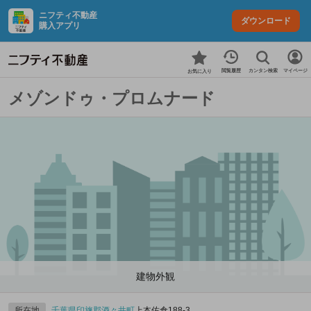
ニフティ不動産
ダウンロード
購入アプリ
カンタン検索
閲覧履歴
マイページ
お気に入り
メゾンドゥ・プロムナード
建物外観
所在地
千葉県
印旛郡酒々井町
上本佐倉188‐3