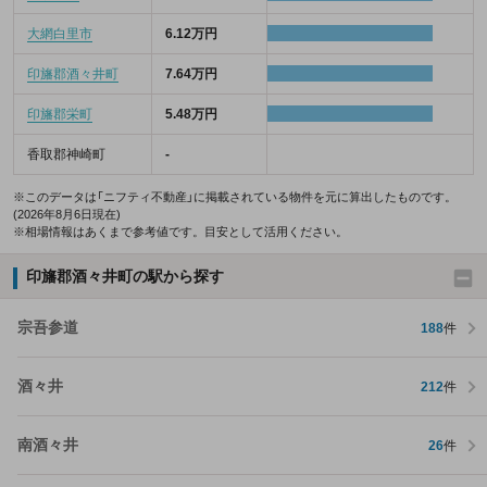
大網白里市
6.12万円
印旛郡酒々井町
7.64万円
印旛郡栄町
5.48万円
香取郡神崎町
-
※このデータは「ニフティ不動産」に掲載されている物件を元に算出したものです。
(2026年8月6日現在)
※相場情報はあくまで参考値です。目安として活用ください。
印旛郡酒々井町の駅から探す
宗吾参道
188
件
酒々井
212
件
南酒々井
26
件