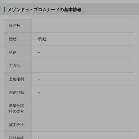
メゾンドゥ・プロムナードの基本情報
総戸数
－
階建
2階建
構造
－
主方位
－
土地権利
－
用途地域
－
新築分譲
－
時の売主
施工会社
－
設計会社
－