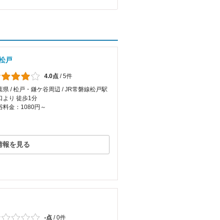
松戸
4.0点
/
5件
葉県 / 松戸・鎌ケ谷周辺 / JR常磐線松戸駅
口より 徒歩1分
浴料金：1080円～
情報を見る
-点
/
0件