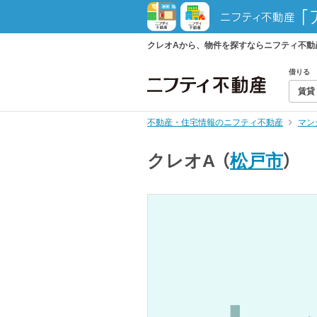
クレオAから、物件を探すならニフティ不動
借りる
賃貸
不動産・住宅情報のニフティ不動産
マン
クレオA
（
松戸市
）