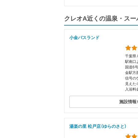
クレオA近くの温泉・スー
小金バスランド
千葉県 
駅南口
国道6
金駅方
信号の
見えた
入浴料金
施設情報
湯楽の里 松戸店（ゆらのさと）