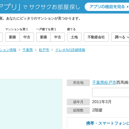
産。あなたにピッタリのマンションが見つかります。
マンションを買う
一戸建てを買う
建てる
新築
中古
新築
中古
土地
不動産会社
調べる
ション情報
千葉県
松戸市
クレオAの詳細情報
千葉県
松戸市
西馬橋3
所在地
2011年3月
築年月
2階建
総階数
携帯・スマートフォン