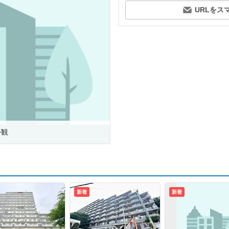
URLをス
外観
新着
新着