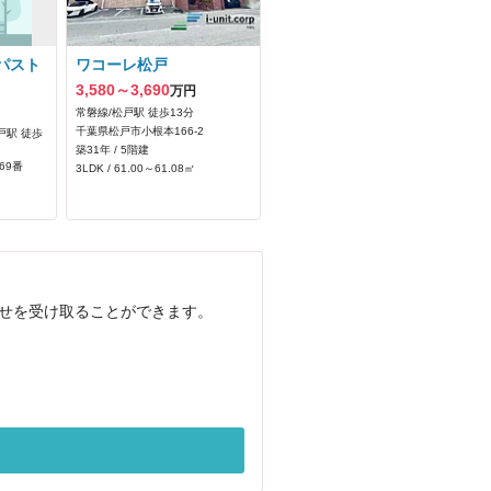
パスト
ワコーレ松戸
3,580～3,690
万円
常磐線/松戸駅 徒歩13分
千葉県松戸市小根本166‐2
戸駅 徒歩
築31年 / 5階建
69番
3LDK / 61.00～61.08㎡
らせを受け取ることができます。