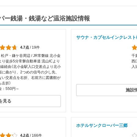
パー銭湯・銭湯など温浴施設情報
サウナ・カプセルインクレスト
4.7点
/
19件
/ 松戸・鎌ケ谷周辺 / JR常磐線 北小金
千
より徒歩5分常磐自動車道 流山ICより
西
号線経由（北小金駅入口交差点より北小
入
面に曲がり、2つめの信号の少し先、
ない交差点を右折、右前方に図書館が
ら左折）
：550円～
施設
を見る
ホテルサンクローバー三郷
4.2点
/
166件