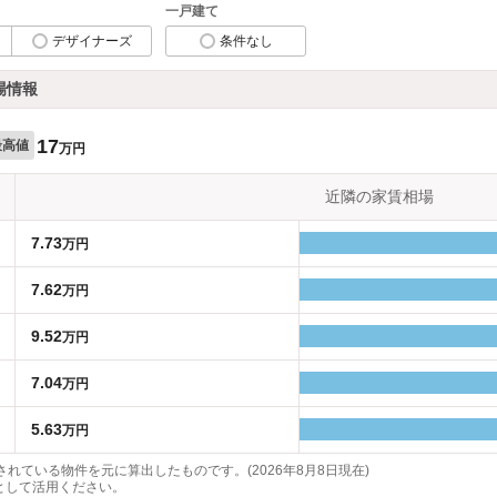
一戸建て
デザイナーズ
条件なし
場情報
17
最高値
万円
近隣の家賃相場
7.73
万円
7.62
万円
9.52
万円
7.04
万円
5.63
万円
れている物件を元に算出したものです。(2026年8月8日現在)
として活用ください。