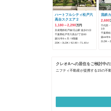
ハートフルシティ松戸六
流鉄
高台スクエア２
2,680
1,180～2,290
万円
千代田・
1分
京成電鉄松戸線/元山駅 徒歩21分
千葉県松
千葉県松戸市六高台7丁目60
築44年9
築31年6ヶ月 / 9階建
2LDK～2
2DK～3LDK / 62.80～71.40㎡
クレオAへの居住をご検討中の
ニフティ不動産が提携する15の不