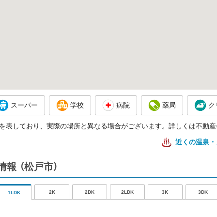
スーパー
学校
病院
薬局
ク
を表しており、実際の場所と異なる場合がございます。詳しくは不動産
近くの温泉・
情報
（松戸市）
2K
2DK
2LDK
3K
3DK
1LDK