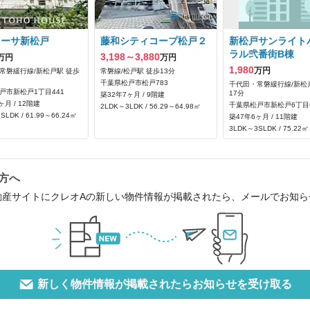
カーサ新松戸
藤和シティコープ松戸２
新松戸サンライト
ラル弐番街B棟
3,198～3,880
万円
万円
1,980
万円
常磐緩行線/新松戸駅 徒歩
常磐線/松戸駅 徒歩13分
千葉県松戸市松戸783
千代田・常磐緩行線/新松
戸市新松戸1丁目441
17分
築32年7ヶ月 / 9階建
ヶ月 / 12階建
千葉県松戸市新松戸6丁目
2LDK～3LDK / 56.29～64.98㎡
SLDK / 61.99～66.24㎡
築47年6ヶ月 / 11階建
3LDK～3SLDK / 75.22㎡
方へ
動産サイトにクレオAの新しい物件情報が掲載されたら、メールでお知
新しく物件情報が掲載されたらお知らせを受け取る