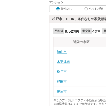
マンション
条件なし
ペット相談
松戸市、1LDK、条件なしの家賃相
9.52
4
平均値
最安値
万円
万円
近隣の市区
館山市
木更津市
松戸市
野田市
茂原市
※このデータは「ニフティ不動産」に掲載さ
※相場情報はあくまで参考値です。目安