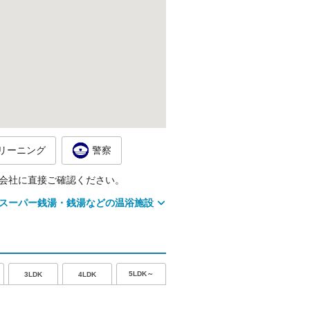
リーニング
警察
会社に直接ご確認ください。
スーパー銭湯・銭湯などの温浴施設
5LDK～
3LDK
4LDK