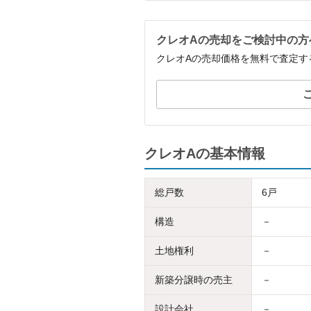
クレオAの売却をご検討中の方
クレオAの売却価格を無料で査定す
クレオAの基本情報
総戸数
6戸
構造
－
土地権利
－
新築分譲時の売主
－
設計会社
－