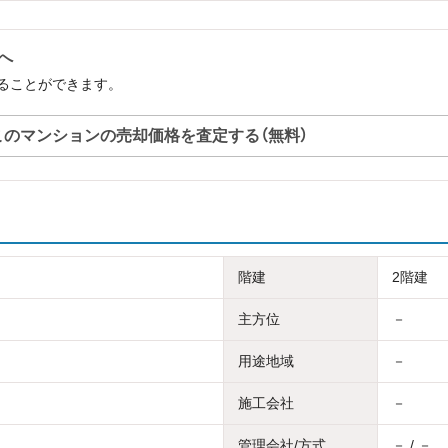
へ
ることができます。
このマンションの売却価格を査定する（無料）
階建
2階建
主方位
－
用途地域
－
施工会社
－
管理会社/方式
－ / －