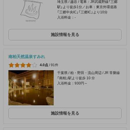
埼玉県 / 越谷 / 電車：JR武蔵野線「三郷
駅」より徒歩1分／お車：東京外環道路
「三郷中央IC」「三郷IC」より10分
入浴料金：-
施設情報を見る
南柏天然温泉すみれ
4.0点
/
91件
千葉県 / 柏・野田・流山周辺 / JR 常磐線
「南柏」駅より徒歩 10 分
入浴料金：930円～
施設情報を見る