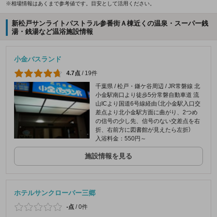
※相場情報はあくまで参考値です。目安として活用ください。
新松戸サンライトパストラル参番街Ａ棟近くの温泉・スーパー銭
湯・銭湯など温浴施設情報
小金バスランド
4.7点
/
19件
千葉県 / 松戸・鎌ケ谷周辺 / JR常磐線 北
小金駅南口より徒歩5分常磐自動車道 流
山ICより国道6号線経由（北小金駅入口交
差点より北小金駅方面に曲がり、2つめ
の信号の少し先、信号のない交差点を右
折、右前方に図書館が見えたら左折）
入浴料金：550円～
施設情報を見る
ホテルサンクローバー三郷
-点
/
0件