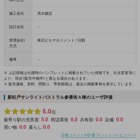
時の売主
施工会社
清水建設
設計会社
－
管理会社/
東武ビルマネジメント / 日勤
方式
備考
－
※ 上記情報は分譲時のパンフレットに掲載されていた情報です。社名変更等に
より、現況（販売中物件）と異なる場合があります。
※ 販売価格、賃料、間取り、専有面積は、過去の掲載事例を表示しています。
新松戸サンライトパストラル参番街Ａ棟のユーザ評価
5.0
点
5.0
0.0
0.0
0.0
最寄り駅の充実度:
周辺環境:
共有部:
設備:
0.0
0.0
買い物:
暮らし:
詳細コメントや評価（マンションレビューへ）