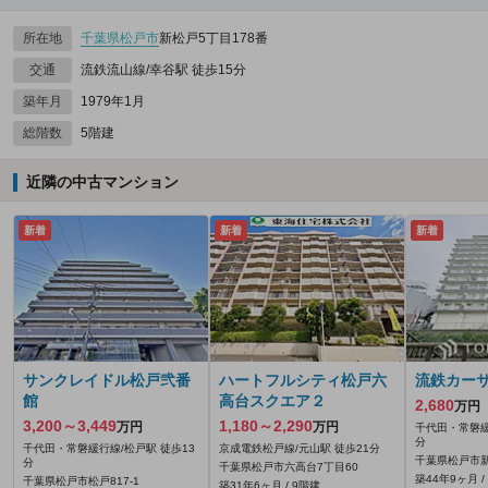
所在地
千葉県
松戸市
新松戸5丁目178番
交通
流鉄流山線/幸谷駅 徒歩15分
築年月
1979年1月
総階数
5階建
近隣の中古マンション
新着
新着
新着
サンクレイドル松戸弐番
ハートフルシティ松戸六
流鉄カー
館
高台スクエア２
2,680
万円
3,200～3,449
1,180～2,290
万円
万円
千代田・常磐緩
分
千代田・常磐緩行線/松戸駅 徒歩13
京成電鉄松戸線/元山駅 徒歩21分
千葉県松戸市新
分
千葉県松戸市六高台7丁目60
築44年9ヶ月 /
千葉県松戸市松戸817‐1
築31年6ヶ月 / 9階建