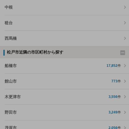
中根
稔台
西馬橋
松戸市近隣の市区町村から探す
船橋市
17,852
件
館山市
773
件
木更津市
3,556
件
野田市
3,249
件
茂原市
2,056
件