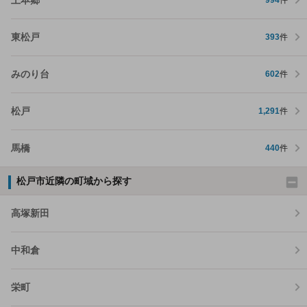
994
件
東松戸
393
件
みのり台
602
件
松戸
1,291
件
馬橋
440
件
松戸市近隣の町域から探す
高塚新田
中和倉
栄町