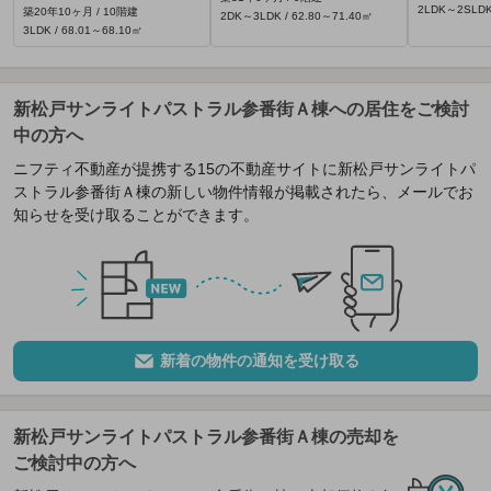
2LDK～2SLDK 
築20年10ヶ月 / 10階建
2DK～3LDK / 62.80～71.40㎡
3LDK / 68.01～68.10㎡
新松戸サンライトパストラル参番街Ａ棟への居住をご検討
中の方へ
ニフティ不動産が提携する15の不動産サイトに新松戸サンライトパ
ストラル参番街Ａ棟の新しい物件情報が掲載されたら、メールでお
知らせを受け取ることができます。
新着の物件の通知を受け取る
新松戸サンライトパストラル参番街Ａ棟の売却を
ご検討中の方へ