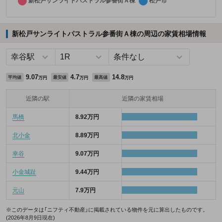
新松戸サンライトパストラル参番街Ａ棟の周辺の家賃相場情報
9.07
4.7
14.8
平均値
最安値
最高値
万円
万円
万円
近隣の駅
近隣の家賃相場
馬橋
8.92万円
北小金
8.89万円
幸谷
9.07万円
小金城趾
9.44万円
元山
7.9万円
※このデータは「ニフティ不動産」に掲載されている物件を元に算出したものです。
(2026年8月9日現在)