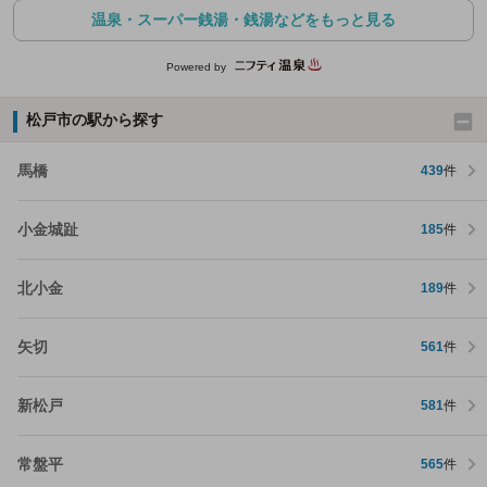
温泉・スーパー銭湯・銭湯などをもっと見る
Powered by
松戸市の駅から探す
馬橋
439
件
小金城趾
185
件
北小金
189
件
矢切
561
件
新松戸
581
件
常盤平
565
件