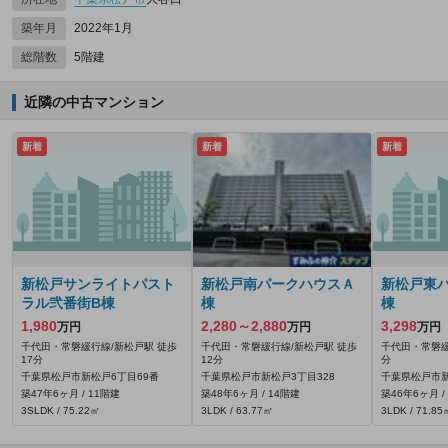
築年月
2022年1月
総階数
5階建
近隣の中古マンション
新着
新着
新着
新松戸サンライトパスト
新松戸南パークハウスＡ
新松戸東
ラル弐番街B棟
棟
棟
1,980
2,280～2,880
3,298
万円
万円
万円
千代田・常磐緩行線/新松戸駅 徒歩
千代田・常磐緩行線/新松戸駅 徒歩
千代田・常磐緩
17分
12分
分
千葉県松戸市新松戸6丁目69番
千葉県松戸市新松戸3丁目328
千葉県松戸市新
築47年6ヶ月 / 11階建
築48年6ヶ月 / 14階建
築46年6ヶ月 /
3SLDK / 75.22㎡
3LDK / 63.77㎡
3LDK / 71.85