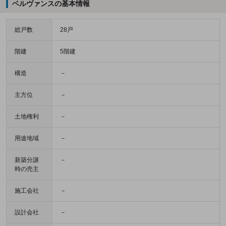
ベルヴァンスの基本情報
総戸数
28戸
階建
5階建
構造
－
主方位
－
土地権利
－
用途地域
－
新築分譲
－
時の売主
施工会社
－
設計会社
－