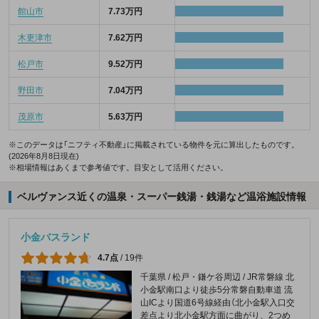
館山市
7.73万円
木更津市
7.62万円
松戸市
9.52万円
野田市
7.04万円
茂原市
5.63万円
※このデータは「ニフティ不動産」に掲載されている物件を元に算出したものです。
(2026年8月8日現在)
※相場情報はあくまで参考値です。目安として活用ください。
ベルヴァンス近くの温泉・スーパー銭湯・銭湯など温浴施設情報
小金バスランド
4.7点
/
19件
千葉県 / 松戸・鎌ケ谷周辺 / JR常磐線 北
小金駅南口より徒歩5分常磐自動車道 流
山ICより国道6号線経由（北小金駅入口交
差点より北小金駅方面に曲がり、2つめ