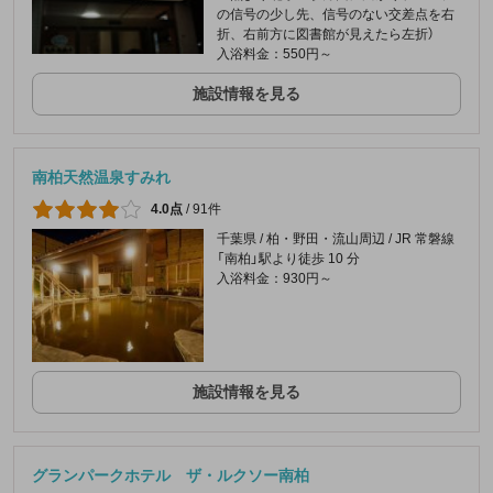
の信号の少し先、信号のない交差点を右
折、右前方に図書館が見えたら左折）
入浴料金：550円～
施設情報を見る
南柏天然温泉すみれ
4.0点
/
91件
千葉県 / 柏・野田・流山周辺 / JR 常磐線
「南柏」駅より徒歩 10 分
入浴料金：930円～
施設情報を見る
グランパークホテル ザ・ルクソー南柏