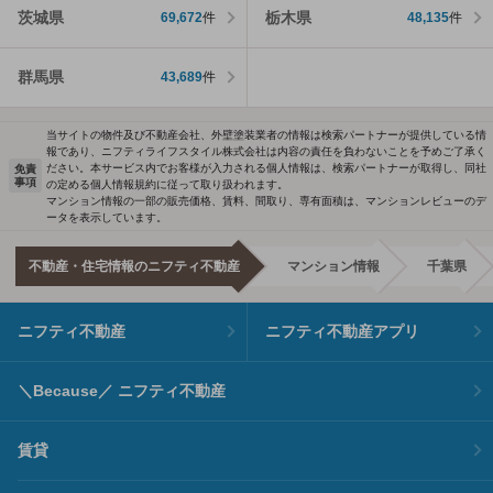
茨城県
栃木県
69,672
件
48,135
件
群馬県
43,689
件
当サイトの物件及び不動産会社、外壁塗装業者の情報は検索パートナーが提供している情
報であり、ニフティライフスタイル株式会社は内容の責任を負わないことを予めご了承く
ださい。本サービス内でお客様が入力される個人情報は、検索パートナーが取得し、同社
免責
事項
の定める個人情報規約に従って取り扱われます。
マンション情報の一部の販売価格、賃料、間取り、専有面積は、マンションレビューのデ
ータを表示しています。
不動産・住宅情報のニフティ不動産
マンション情報
千葉県
ニフティ不動産
ニフティ不動産アプリ
＼Because／ ニフティ不動産
賃貸