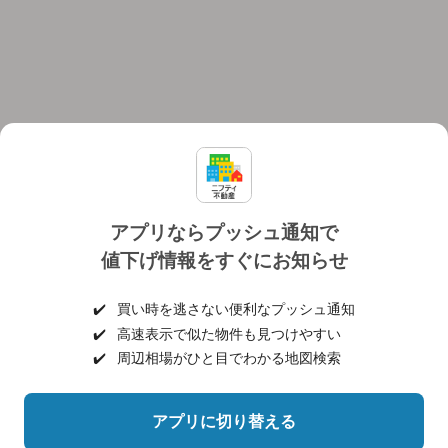
アプリならプッシュ通知で
値下げ情報をすぐにお知らせ
対応機種
個人情報保護ポリシー
利用規約
運営会社
✔️
買い時を逃さない便利なプッシュ通知
ヘルプ・お問い合わせ
採用情報
✔️
高速表示で似た物件も見つけやすい
✔️
周辺相場がひと目でわかる地図検索
アプリに切り替える
©NIFTY Lifestyle Co., Ltd.