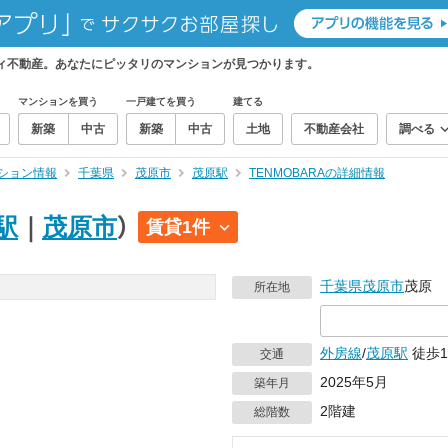
ティ不動産。あなたにピッタリのマンションが見つかります。
マンションを買う
一戸建てを買う
建てる
新築
中古
新築
中古
土地
不動産会社
調べる
ション情報
千葉県
茂原市
茂原駅
TENMOBARAの詳細情報
駅
｜
茂原市
）
賃貸1件
千葉県
茂原市
茂原
所在地
外房線
/
茂原駅
徒歩1
交通
2025年5月
築年月
2階建
総階数