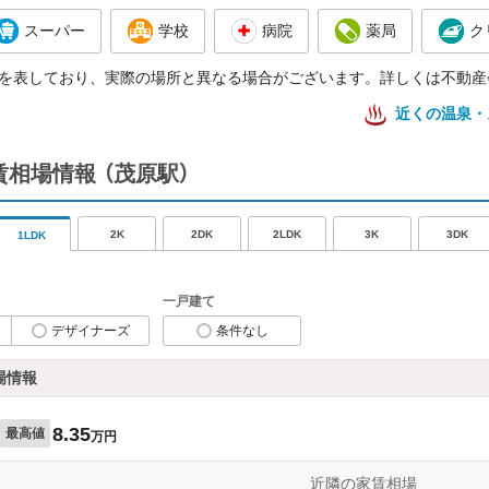
スーパー
学校
病院
薬局
ク
を表しており、実際の場所と異なる場合がございます。詳しくは不動産
近くの温泉・
家賃相場情報
（茂原駅）
2K
2DK
2LDK
3K
3DK
1LDK
一戸建て
デザイナーズ
条件なし
場情報
8.35
最高値
万円
近隣の家賃相場