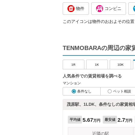
物件
コンビニ
このアイコンは物件のおおよその位置
TENMOBARAの周辺の
1R
1K
1DK
人気条件での賃貸相場を調べる
マンション
条件なし
ペット相談
茂原駅、1LDK、条件なしの家賃相
5.67
2.7
平均値
最安値
万円
万円
近隣の駅