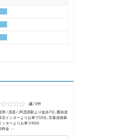
-点
/
0件
県 / 茂原 / JR茂原駅より徒歩7分, 圏央道
原北インターよりお車で10分, 京葉道路蘇
インターよりお車で40分
浴料金：-