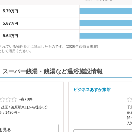
5.79
万円
5.67
万円
5.64
万円
れている物件を元に算出したものです。(2026年8月8日現在)
として活用ください。
泉・スーパー銭湯・銭湯など温浴施設情報
ビジネスあすか旅館
-点
/
0件
/ 茂原 / 茂原駅東口から徒歩6分
千葉
：1430円～
茂
我
入
を見る