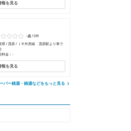
情報を見る
-点
/
0件
葉県 / 茂原 / ＪＲ外房線 茂原駅より車で
分
浴料金：-
情報を見る
ーパー銭湯・銭湯などをもっと見る