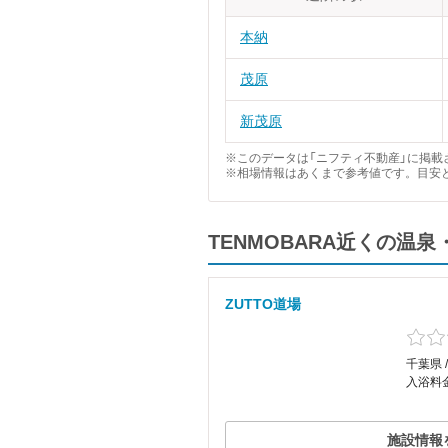
本納
茂原
新茂原
※このデータは「ニフティ不動産」に掲載さ
※相場情報はあくまで参考値です。目安
TENMOBARA近くの温
ZUTTO道場
千葉県 
入浴料金
施設情報