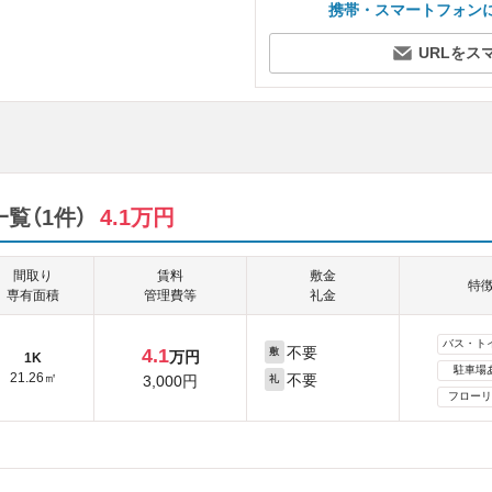
携帯・スマートフォン
URLをス
覧（1件）
4.1万円
間取り
賃料
敷金
特
専有面積
管理費等
礼金
バス・ト
不要
4.1
敷
万円
1K
駐車場
21.26㎡
不要
3,000円
礼
フローリ