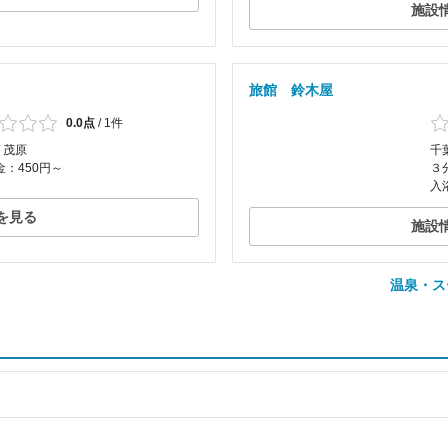
施設
旅館 鈴木屋
0.0点
/
1件
/ 茂原
千
：450円～
３
入
を見る
施設
温泉・ス