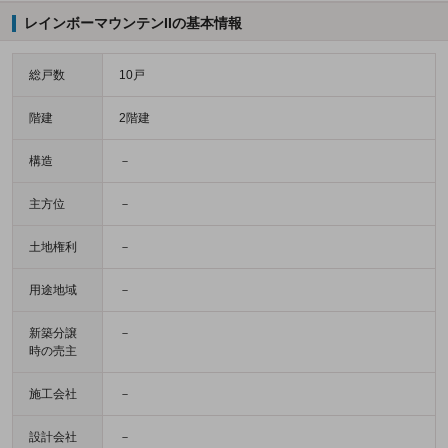
レインボーマウンテンIIの基本情報
総戸数
10戸
階建
2階建
構造
－
主方位
－
土地権利
－
用途地域
－
新築分譲
－
時の売主
施工会社
－
設計会社
－