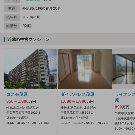
交通
外房線/茂原駅 徒歩20分
築年月
2020年6月
総階数
2階建
近隣の中古マンション
コスモ茂原
ダイアパレス茂原
ライオン
原
650～1,600
1,080～1,380
万円
万円
890
万円
外房線/茂原駅 徒歩31分
外房線/新茂原駅 徒歩14分
千葉県茂原市早野1929‐3
千葉県茂原市上林158‐1
外房線/茂原駅 
築34年 / 11階建
築33年6ヶ月 / 8階建
千葉県茂原市茂原
2LDK～3LDK / 62.28～71.16㎡
2SLDK～3SLDK / 55.10～78.27㎡
築33年2ヶ月 /
3LDK / 66.15