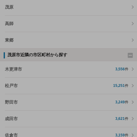
茂原
高師
東郷
茂原市近隣の市区町村から探す
木更津市
3,556
件
松戸市
15,251
件
野田市
3,249
件
成田市
3,621
件
佐倉市
3,159
件