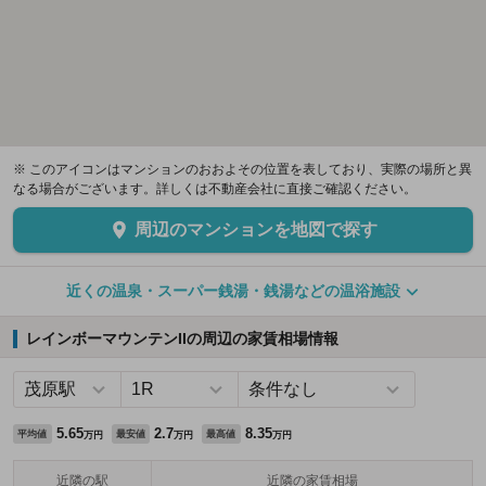
※ このアイコンはマンションのおおよその位置を表しており、実際の場所と異
なる場合がございます。詳しくは不動産会社に直接ご確認ください。
周辺のマンションを地図で探す
近くの温泉・スーパー銭湯・銭湯などの温浴施設
レインボーマウンテンIIの周辺の家賃相場情報
5.65
2.7
8.35
平均値
最安値
最高値
万円
万円
万円
近隣の駅
近隣の家賃相場