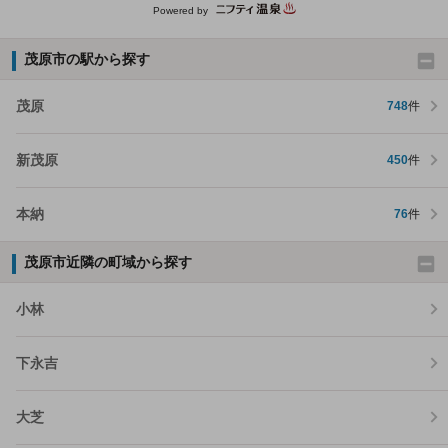
Powered by
茂原市の駅から探す
茂原
748
件
新茂原
450
件
本納
76
件
茂原市近隣の町域から探す
小林
下永吉
大芝