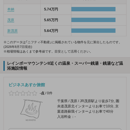
本納
5.74万円
茂原
5.65万円
新茂原
5.64万円
※このデータは「ニフティ不動産」に掲載されている物件を元に算出したものです。
(2026年8月7日現在)
※相場情報はあくまで参考値です。目安として活用ください。
レインボーマウンテンII近くの温泉・スーパー銭湯・銭湯など温
浴施設情報
ビジネスあすか旅館
-点
/
0件
千葉県 / 茂原 / JR茂原駅より徒歩7分, 圏
央道茂原北インターよりお車で10分, 京
葉道路蘇我インターよりお車で40分
入浴料金：-