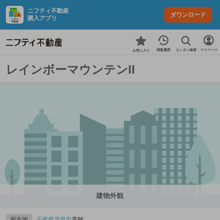
ニフティ不動産
ダウンロード
購入アプリ
カンタン検索
閲覧履歴
マイページ
お気に入り
レインボーマウンテンII
建物外観
所在地
千葉県
茂原市
高師