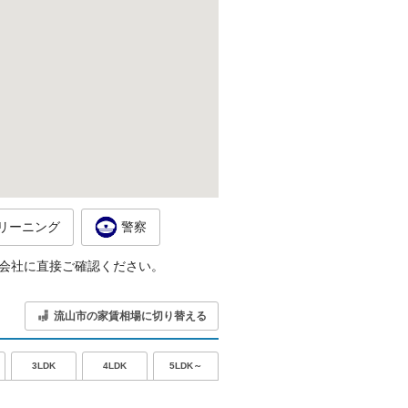
リーニング
警察
会社に直接ご確認ください。
流山市の家賃相場に切り替える
5LDK～
3LDK
4LDK