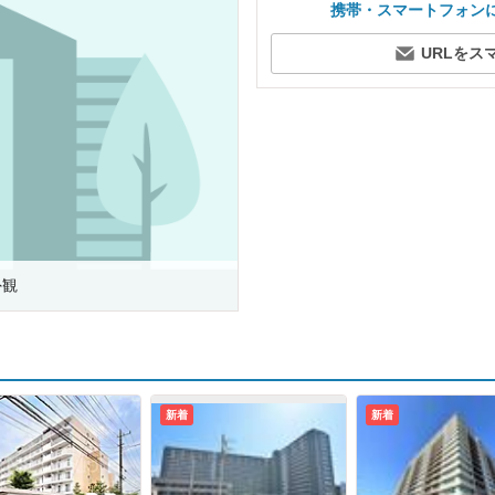
携帯・スマートフォン
URLをス
外観
新着
新着