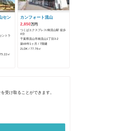
山セン
カンフォート流山
2,850
万円
つくばエクスプレス/南流山駅 徒歩
4分
セントラ
千葉県流山市南流山1丁目3-2
築48年1ヶ月 / 7階建
2LDK / 77.76㎡
75.22㎡
せを受け取ることができます。