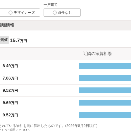
一戸建て
デザイナーズ
条件なし
相場情報
15.7
最高値
万円
近隣の家賃相場
8.49
万円
7.86
万円
9.52
万円
9.69
万円
9.52
万円
れている物件を元に算出したものです。(2026年8月9日現在)
として活用ください。