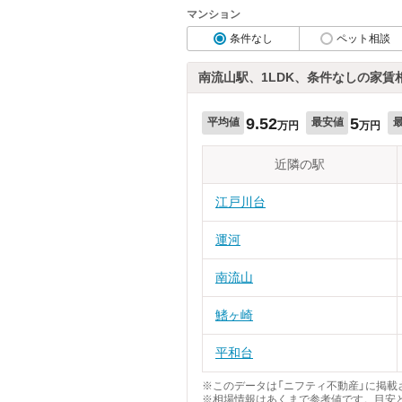
マンション
条件なし
ペット相談
南流山駅、1LDK、条件なしの家賃
9.52
5
平均値
最安値
万円
万円
近隣の駅
江戸川台
運河
南流山
鰭ヶ崎
平和台
※このデータは「ニフティ不動産」に掲載さ
※相場情報はあくまで参考値です。目安