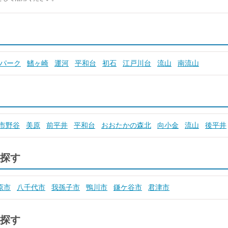
パーク
鰭ヶ崎
運河
平和台
初石
江戸川台
流山
南流山
市野谷
美原
前平井
平和台
おおたかの森北
向小金
流山
後平井
探す
原市
八千代市
我孫子市
鴨川市
鎌ケ谷市
君津市
探す