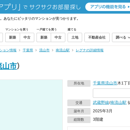
。あなたにピッタリのマンションが見つかります。
マンションを買う
一戸建てを買う
建てる
新築
中古
新築
中古
土地
不動産会社
調べる
ション情報
千葉県
流山市
南流山駅
レグナの詳細情報
流山市
）
千葉県
流山市
木1丁
所在地
武蔵野線
/
南流山駅
交通
2025年3月
築年月
3階建
総階数