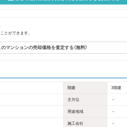
へ
ることができます。
このマンションの売却価格を査定する（無料）
階建
3階建
主方位
－
用途地域
－
施工会社
－