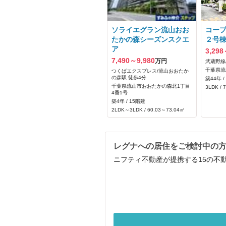
ソライエグラン流山おお
コー
たかの森シーズンスクエ
２号
ア
3,298
7,490～9,980
万円
武蔵野線
千葉県流
つくばエクスプレス/流山おおたか
の森駅 徒歩4分
築44年 /
千葉県流山市おおたかの森北1丁目
3LDK / 
4番1号
築4年 / 15階建
2LDK～3LDK / 60.03～73.04㎡
レグナへの居住をご検討中の
ニフティ不動産が提携する15の不