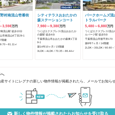
プ野村南流山壱番街
シティテラスおおたかの
パークホームズ流
棟
森ステーションコート
トラルパーク
～3,598
7,980～9,380
5,480～6,880
万円
万円
万円
/南流山駅 徒歩10分
つくばエクスプレス/流山おおたか
つくばエクスプレス/流山
の森駅 徒歩4分
ルパーク駅 徒歩5分
山市南流山6丁目29-1
千葉県流山市おおたかの森東1丁目
千葉県流山市後平井170
 7階建
9-1
築8年7ヶ月 / 14階建
79.70～81.11㎡
築14年10ヶ月 / 15階建
2LDK～3SLDK / 60.60～
3LDK～4LDK / 70.35～86.44㎡
方へ
動産サイトにレグナの新しい物件情報が掲載されたら、メールでお知ら
新しく物件情報が掲載されたらお知らせを受け取る