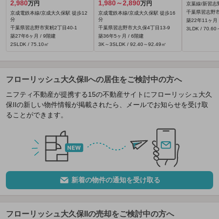
2,980
1,980～2,890
万円
万円
京葉線/新習志
千葉県習志野市
京成電鉄本線/京成大久保駅 徒歩12
京成電鉄本線/京成大久保駅 徒歩16
分
分
築22年11ヶ月 
千葉県習志野市実籾2丁目40-1
千葉県習志野市大久保4丁目13-9
3LDK / 70.6
築27年6ヶ月 / 9階建
築36年5ヶ月 / 6階建
2SLDK / 75.10㎡
3K～3SLDK / 92.40～92.49㎡
フローリッシュ大久保IIへの居住をご検討中の方へ
ニフティ不動産が提携する15の不動産サイトにフローリッシュ大久
保IIの新しい物件情報が掲載されたら、メールでお知らせを受け取
ることができます。
新着の物件の通知を受け取る
フローリッシュ大久保IIの売却をご検討中の方へ