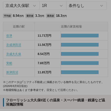
8.54
3.3
18.3
平均値
最安値
最高値
万円
万円
万円
近隣の駅
近隣の家賃相場
谷津
11.73万円
京成津田沼
11.56万円
京成大久保
8.54万円
実籾
7.69万円
新津田沼
11.85万円
※このデータは「ニフティ不動産」に掲載されている物件を元に算出したものです。
(2026年8月9日現在)
※相場情報はあくまで参考値です。目安として活用ください。
フローリッシュ大久保II近くの温泉・スーパー銭湯・銭湯など温
浴施設情報