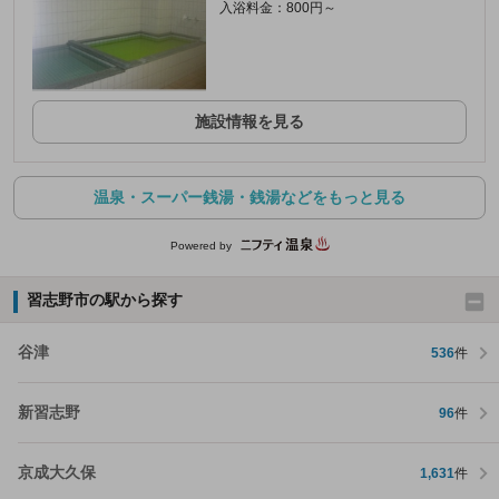
入浴料金：800円～
施設情報を見る
温泉・スーパー銭湯・銭湯などをもっと見る
Powered by
習志野市の駅から探す
谷津
536
件
新習志野
96
件
京成大久保
1,631
件