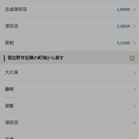
京成津田沼
1,089
件
津田沼
2,385
件
実籾
1,130
件
習志野市近隣の町域から探す
大久保
藤崎
屋敷
津田沼