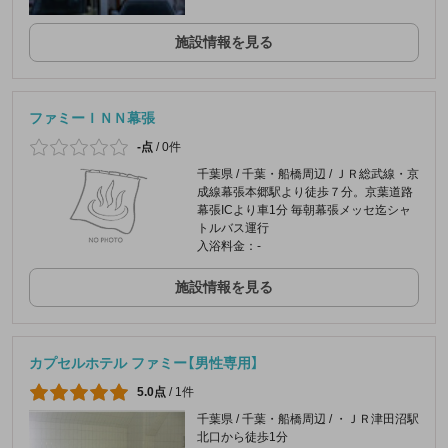
施設情報を見る
ファミーＩＮＮ幕張
-点
/
0件
千葉県 / 千葉・船橋周辺 / ＪＲ総武線・京
成線幕張本郷駅より徒歩７分。京葉道路
幕張ICより車1分 毎朝幕張メッセ迄シャ
トルバス運行
入浴料金：-
施設情報を見る
カプセルホテル ファミー【男性専用】
5.0点
/
1件
千葉県 / 千葉・船橋周辺 / ・ＪＲ津田沼駅
北口から徒歩1分