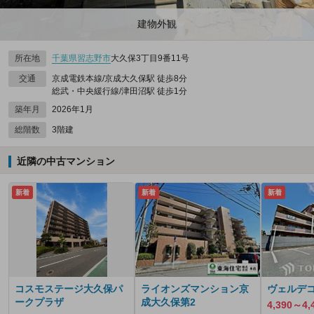
建物外観
所在地
千葉県
習志野市
大久保3丁目9番11号
交通
京成電鉄本線/京成大久保駅 徒歩8分
総武・中央緩行線/津田沼駅 徒歩1分
築年月
2026年1月
総階数
3階建
近隣の中古マンション
新着
新着
新着
コスモステージ大久保パ
ライオンズマンション京
ヴェルデ
ークプラザ
成大久保第2
4,390～4,