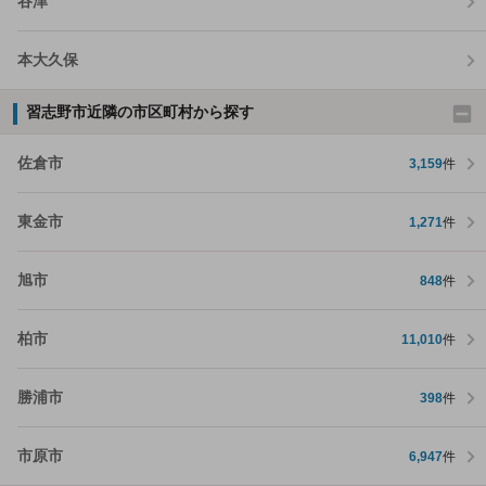
谷津
本大久保
習志野市近隣の市区町村から探す
佐倉市
3,159
件
東金市
1,271
件
旭市
848
件
柏市
11,010
件
勝浦市
398
件
市原市
6,947
件