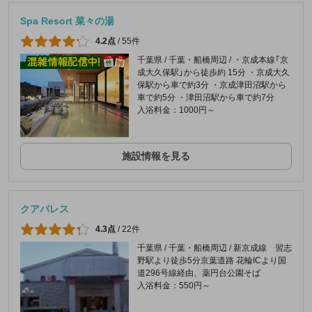
Spa Resort 菜々の湯
4.2点
/
55件
千葉県 / 千葉・船橋周辺 / ・京成本線「京
成大久保駅」から徒歩約 15分 ・京成大久
保駅から車で約3分 ・京成津田沼駅から
車で約5分 ・津田沼駅から車で約7分
入浴料金：1000円～
施設情報を見る
クアパレス
4.3点
/
22件
千葉県 / 千葉・船橋周辺 / 新京成線 習志
野駅より徒歩5分京葉道路 花輪ICより国
道296号線経由、薬円台公園そば
入浴料金：550円～