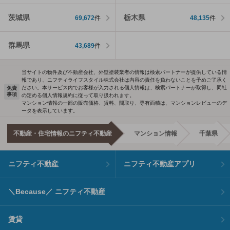
茨城県
栃木県
69,672
件
48,135
件
群馬県
43,689
件
当サイトの物件及び不動産会社、外壁塗装業者の情報は検索パートナーが提供している情
報であり、ニフティライフスタイル株式会社は内容の責任を負わないことを予めご了承く
ださい。本サービス内でお客様が入力される個人情報は、検索パートナーが取得し、同社
免責
事項
の定める個人情報規約に従って取り扱われます。
マンション情報の一部の販売価格、賃料、間取り、専有面積は、マンションレビューのデ
ータを表示しています。
不動産・住宅情報のニフティ不動産
マンション情報
千葉県
ニフティ不動産
ニフティ不動産アプリ
＼Because／ ニフティ不動産
賃貸