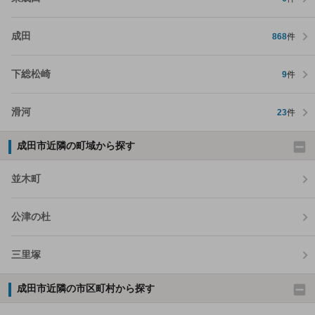
成田
868
件
下総松崎
9
件
滑河
23
件
成田市近隣の町域から探す
並木町
公津の杜
三里塚
成田市近隣の市区町村から探す