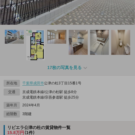
17枚の写真を見る
所在地
千葉県
成田市
公津の杜3丁目15番1号
交通
京成電鉄本線/公津の杜駅 徒歩8分
京成電鉄本線/宗吾参道駅 徒歩25分
築年月
2024年4月
総階数
3階建
リビエラ公津の杜の賃貸物件一覧
15.8万円
（1件）