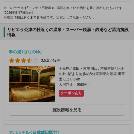
※このデータは「ニフティ不動産」に掲載されている物件を元に算出したものです。
(2026年8月7日現在)
※相場情報はあくまで参考値です。目安として活用ください。
リビエラ公津の杜近くの温泉・スーパー銭湯・銭湯など温浴施設
情報
崋の湯（はなのゆ）
3.5点
/
42件
千葉県 / 成田・富里周辺 / 京成本線「公津
の杜」駅より徒歩約8分東関東自動車 道富
里ICより3km
入浴料金：950円～
クーポンあり
施設情報を見る
アパホテル〈京成成田駅前〉