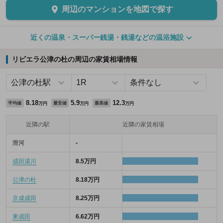
周辺のマンションを地図で探す
近くの温泉・スーパー銭湯・銭湯などの温浴施設
リビエラ公津の杜の周辺の家賃相場情報
8.18
5.9
12.3
平均値
最安値
最高値
万円
万円
万円
近隣の駅
近隣の家賃相場
滑河
-
成田湯川
8.5万円
公津の杜
8.18万円
京成成田
8.25万円
東成田
6.62万円