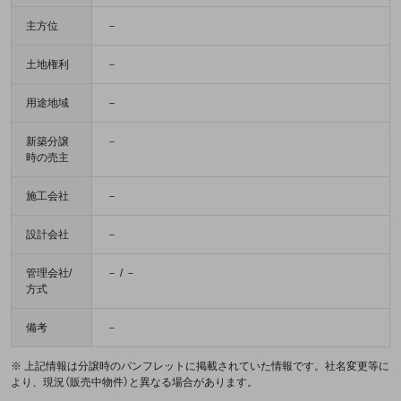
主方位
－
土地権利
－
用途地域
－
新築分譲
－
時の売主
施工会社
－
設計会社
－
管理会社/
－ / －
方式
備考
－
※ 上記情報は分譲時のパンフレットに掲載されていた情報です。社名変更等に
より、現況（販売中物件）と異なる場合があります。