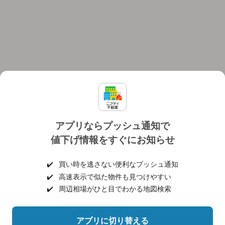
アプリならプッシュ通知で
値下げ情報をすぐにお知らせ
対応機種
個人情報保護ポリシー
利用規約
運営会社
✔️
買い時を逃さない便利なプッシュ通知
ヘルプ・お問い合わせ
採用情報
✔️
高速表示で似た物件も見つけやすい
✔️
周辺相場がひと目でわかる地図検索
アプリに切り替える