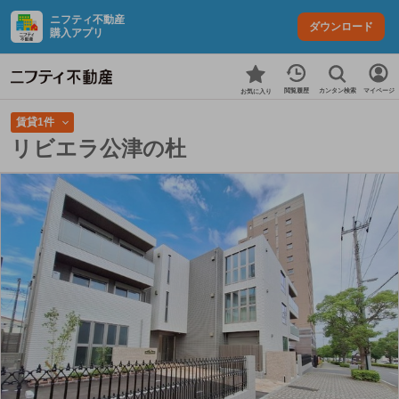
ニフティ不動産
ダウンロード
購入アプリ
カンタン検索
閲覧履歴
マイページ
お気に入り
賃貸1件
リビエラ公津の杜