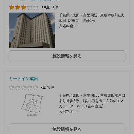
3.0点
/
1件
千葉県 / 成田・富里周辺 / 京成本線「京成
成田」駅東口 徒歩1分
入浴料金：-
施設情報を見る
ミートイン成田
-点
/
0件
千葉県 / 成田・富里周辺 / 京成成田駅東口
より徒歩2分。（改札口を出て右前のエス
カレーターを下り左へ直進）
入浴料金：-
施設情報を見る