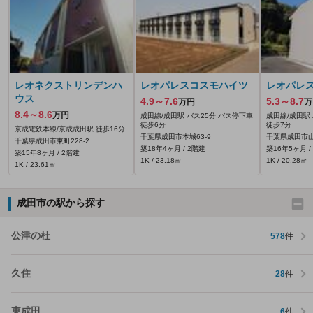
レオネクストリンデンハ
レオパレスコスモハイツ
レオパレ
ウス
4.9～7.6
5.3～8.7
万円
万
8.4～8.6
万円
成田線/成田駅 バス25分 バス停下車
成田線/成田駅
徒歩6分
徒歩7分
京成電鉄本線/京成成田駅 徒歩16分
千葉県成田市本城63‐9
千葉県成田市山
千葉県成田市東町228‐2
築18年4ヶ月 / 2階建
築16年5ヶ月 /
築15年8ヶ月 / 2階建
1K / 23.18㎡
1K / 20.28㎡
1K / 23.61㎡
成田市の駅から探す
公津の杜
578
件
久住
28
件
東成田
6
件