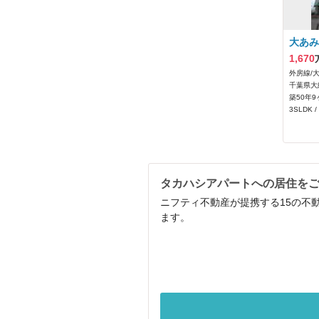
大あみ
1,670
外房線/
千葉県大
築50年9
3SLDK /
タカハシアパートへの居住を
ニフティ不動産が提携する15の不
ます。