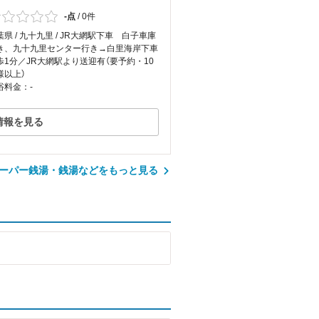
-点
/
0件
葉県 / 九十九里 / JR大網駅下車 白子車庫
き、九十九里センター行き→白里海岸下車
歩1分／JR大網駅より送迎有（要予約・10
様以上）
浴料金：-
情報を見る
ーパー銭湯・銭湯などをもっと見る