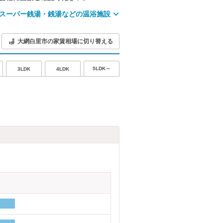
スーパー銭湯・銭湯などの温浴施設
大網白里市の家賃相場に切り替える
5LDK～
3LDK
4LDK