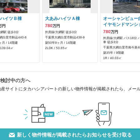
ハイツＢ棟
大あみハイツＡ棟
オーシャンビュー
イヤモンドマンシ
780
万円
万円
780
万円
大網駅 徒歩3分
外房線/大網駅 徒歩3分
網白里市駒込440‐8
千葉県大網白里市駒込438‐9
外房線/大網駅 バス18分 
車 徒歩3分
ヶ月 / 14階建
築50年9ヶ月 / 14階建
千葉県大網白里市南今泉48
 139.04㎡
2LDK / 53.65㎡
築35年 / 9階建
1R / 40.03㎡
ご検討中の方へ
動産サイトにタカハシアパートの新しい物件情報が掲載されたら、メー
新しく物件情報が掲載されたらお知らせを受け取る