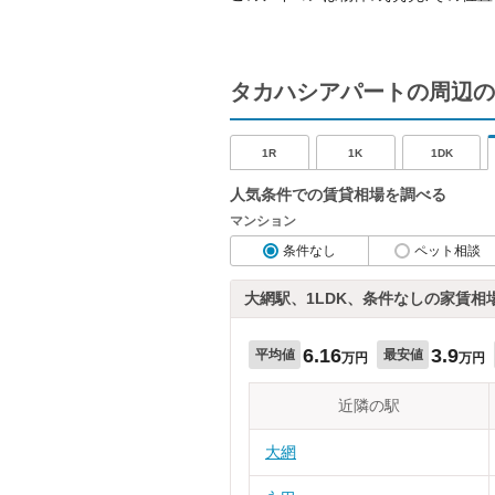
タカハシアパートの周辺の
1R
1K
1DK
人気条件での賃貸相場を調べる
マンション
条件なし
ペット相談
大網駅、1LDK、条件なしの家賃相
6.16
3.9
平均値
最安値
万円
万円
近隣の駅
大網