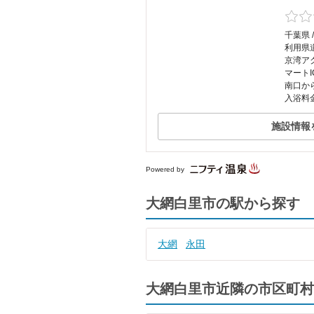
千葉県 
利用県道
京湾ア
マートI
南口か
入浴料金
施設情報
Powered by
大網白里市の駅から探す
大網
永田
大網白里市近隣の市区町村