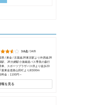
3.6点
/
34件
葉県 / 東金 / 京葉線JR東京駅より外房線JR
我駅、JR大網駅小湊鐵道バス季美の森行
乗車、スポーツプラザバス停より徒歩20
千葉東金道路山田ICより約500m
浴料金：1100円～
情報を見る