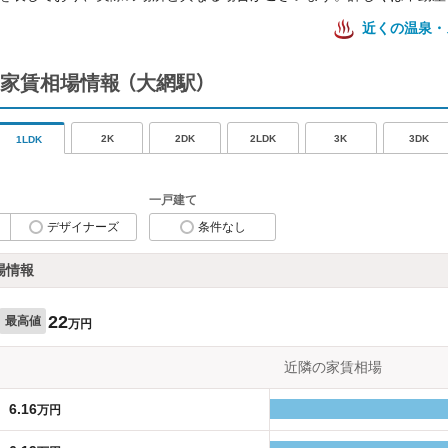
近くの温泉・
家賃相場情報
（大網駅）
2K
2DK
2LDK
3K
3DK
1LDK
一戸建て
デザイナーズ
条件なし
場情報
22
最高値
万円
近隣の家賃相場
6.16
万円