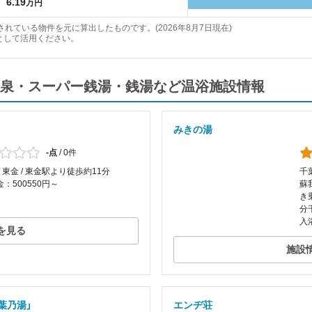
6.19
万円
れている物件を元に算出したものです。(2026年8月7日現在)
として活用ください。
泉・スーパー銭湯・銭湯など温浴施設情報
みきの湯
-点
/
0件
/ 東金 / 東金駅より徒歩約11分
千
：500550円～
蘇
き
分
入
を見る
施設
紅葉乃湯」
エンヂ荘