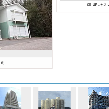
URLをス
外観