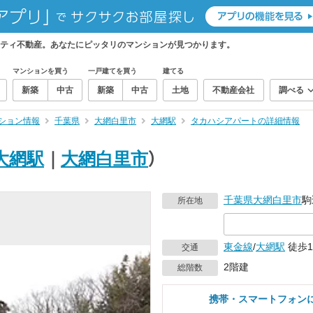
ティ不動産。あなたにピッタリのマンションが見つかります。
マンションを買う
一戸建てを買う
建てる
新築
中古
新築
中古
土地
不動産会社
調べる
ション情報
千葉県
大網白里市
大網駅
タカハシアパートの詳細情報
大網駅
｜
大網白里市
）
千葉県
大網白里市
駒
所在地
東金線
/
大網駅
徒歩1
交通
2階建
総階数
携帯・スマートフォン