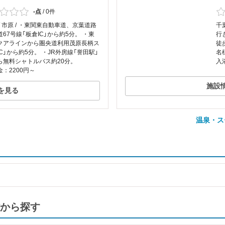
-点
/
0件
/ 市原 / ・東関東自動車道、京葉道路
千
67号線「板倉IC」から約5分。 ・東
行
クアラインから圏央道利用茂原長柄ス
徒
C」から約5分。 ・JR外房線「誉田駅」
名
ら無料シャトルバス約20分。
入
：2200円～
施設
を見る
温泉・ス
から探す