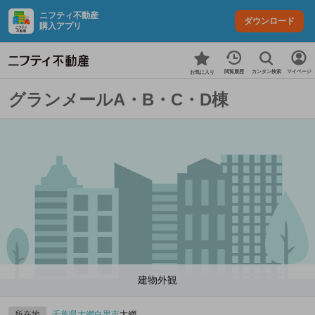
ニフティ不動産
ダウンロード
購入アプリ
カンタン検索
閲覧履歴
マイページ
お気に入り
グランメールA・B・C・D棟
建物外観
所在地
千葉県
大網白里市
大網