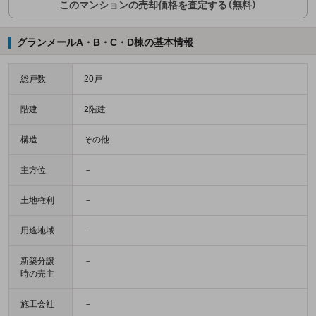
このマンションの売却価格を査定する（無料）
グランメールA・B・C・D棟の基本情報
総戸数
20戸
階建
2階建
構造
その他
主方位
－
土地権利
－
用途地域
－
新築分譲
－
時の売主
施工会社
－