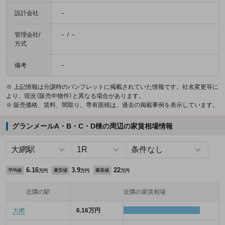
設計会社
－
管理会社/
－ / －
方式
備考
－
※ 上記情報は分譲時のパンフレットに掲載されていた情報です。社名変更等に
より、現況（販売中物件）と異なる場合があります。
※ 販売価格、賃料、間取り、専有面積は、過去の掲載事例を表示しています。
グランメールA・B・C・D棟の周辺の家賃相場情報
6.16
3.9
22
平均値
最安値
最高値
万円
万円
万円
近隣の駅
近隣の家賃相場
大網
6.16万円