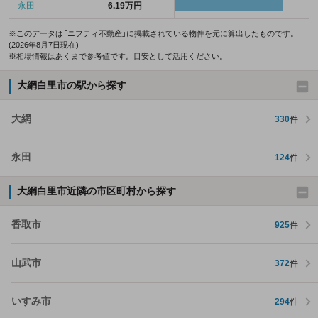
永田
6.19万円
※このデータは「ニフティ不動産」に掲載されている物件を元に算出したものです。
(2026年8月7日現在)
※相場情報はあくまで参考値です。目安として活用ください。
大網白里市の駅から探す
大網
330
件
永田
124
件
大網白里市近隣の市区町村から探す
香取市
925
件
山武市
372
件
いすみ市
294
件