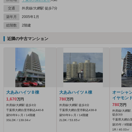
交通
外房線/大網駅 徒歩7分
築年月
2005年1月
総階数
2階建
近隣の中古マンション
大あみハイツＢ棟
大あみハイツＡ棟
オーシャ
イヤモン
1,670
780
万円
万円
780
万円
外房線/大網駅 徒歩3分
外房線/大網駅 徒歩3分
千葉県大網白里市駒込440‐8
千葉県大網白里市駒込438‐9
外房線/大網駅
徒歩3分
築50年9ヶ月 / 14階建
築50年9ヶ月 / 14階建
千葉県大網白里
3SLDK / 139.04㎡
2LDK / 53.65㎡
築35年 / 9階建
1R / 40.03㎡