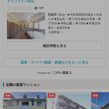
チェックイン松山
-点
/
0件
愛媛県 / 松山 / ★大街道商店街徒歩１分足
らず★松山IC～車で15分★松山空港～車
で20分★JR松山駅～車で8分★市電大街
道口～徒歩3分★
入浴料金：-
施設情報を見る
温泉・スーパー銭湯・銭湯などをもっと見る
Powered by
近隣の賃貸マンション
新着
新着
新着