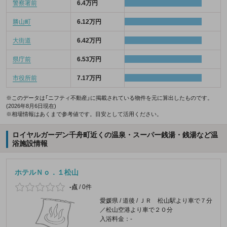
警察署前
6.4万円
勝山町
6.12万円
大街道
6.42万円
県庁前
6.53万円
市役所前
7.17万円
※このデータは「ニフティ不動産」に掲載されている物件を元に算出したものです。
(2026年8月6日現在)
※相場情報はあくまで参考値です。目安として活用ください。
ロイヤルガーデン千舟町近くの温泉・スーパー銭湯・銭湯など温
浴施設情報
ホテルＮｏ．１松山
-点
/
0件
愛媛県 / 道後 / ＪＲ 松山駅より車で７分
／松山空港より車で２０分
入浴料金：-