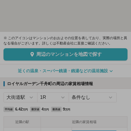
※ このアイコンはマンションのおおよその位置を表しており、実際の場所と異
なる場合がございます。詳しくは不動産会社に直接ご確認ください。
周辺のマンションを地図で探す
近くの温泉・スーパー銭湯・銭湯などの温浴施設
ロイヤルガーデン千舟町の周辺の家賃相場情報
6.42
4
9
平均値
最安値
最高値
万円
万円
万円
近隣の駅
近隣の家賃相場