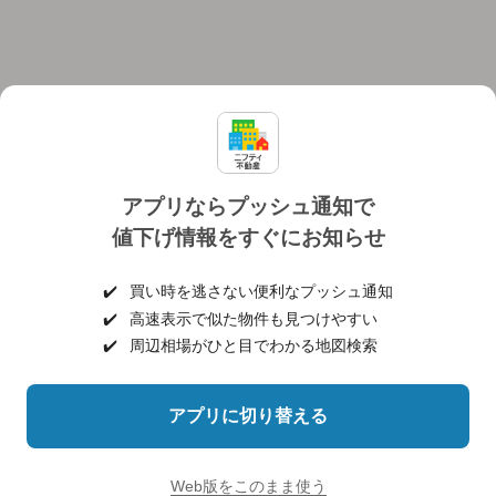
アプリならプッシュ通知で
値下げ情報をすぐにお知らせ
対応機種
個人情報保護ポリシー
利用規約
運営会社
✔️
買い時を逃さない便利なプッシュ通知
ヘルプ・お問い合わせ
採用情報
✔️
高速表示で似た物件も見つけやすい
✔️
周辺相場がひと目でわかる地図検索
アプリに切り替える
©NIFTY Lifestyle Co., Ltd.
Web版をこのまま使う