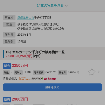
14枚の写真を見る
所在地
愛媛県
松山市
千舟町2丁目8
交通
伊予鉄道環状線/大街道駅 徒歩8分
伊予鉄道環状線/松山市駅駅 徒歩12分
築年月
2023年1月
総階数
15階建
ロイヤルガーデン千舟町の販売物件一覧
2,980～3,250万円
（2件）
3250万円
販売
-
3LDK
64.91m²
3年8ヶ月
階数
間取り
専有面積
築年月
情報提供元
詳細を見る
2980万円
販売