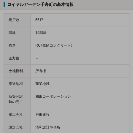
ロイヤルガーデン千舟町の基本情報
総戸数
56戸
階建
15階建
構造
RC（鉄筋コンクリート）
主方位
－
土地権利
所有権
用途地域
商業地域
新築分譲
和田コーポレーション
時の売主
施工会社
戸田建設
設計会社
清和設計事務所