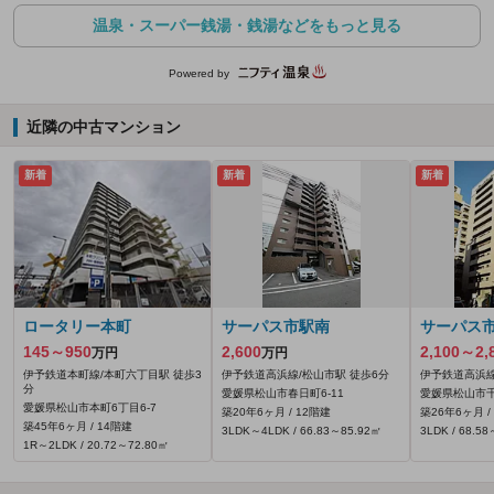
温泉・スーパー銭湯・銭湯などをもっと見る
Powered by
近隣の中古マンション
新着
新着
新着
ロータリー本町
サーパス市駅南
サーパス
145～950
2,600
2,100～2,
万円
万円
伊予鉄道本町線/本町六丁目駅 徒歩3
伊予鉄道高浜線/松山市駅 徒歩6分
伊予鉄道高浜線
分
愛媛県松山市春日町6-11
愛媛県松山市千
愛媛県松山市本町6丁目6-7
築20年6ヶ月 / 12階建
築26年6ヶ月 /
築45年6ヶ月 / 14階建
3LDK～4LDK / 66.83～85.92㎡
3LDK / 68.5
1R～2LDK / 20.72～72.80㎡