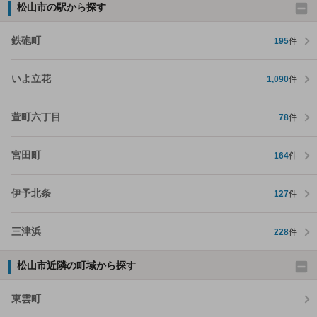
松山市の駅から探す
鉄砲町
195
件
いよ立花
1,090
件
萱町六丁目
78
件
宮田町
164
件
伊予北条
127
件
三津浜
228
件
松山市近隣の町域から探す
東雲町