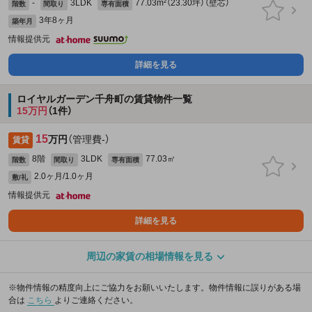
-
3LDK
77.03m²（23.30坪）（壁芯）
階数
間取り
専有面積
3年8ヶ月
築年月
情報提供元
詳細を見る
ロイヤルガーデン千舟町の賃貸物件一覧
15万円
（1件）
15
万円
（管理費-）
賃貸
8階
3LDK
77.03㎡
階数
間取り
専有面積
2.0ヶ月/1.0ヶ月
敷/礼
情報提供元
詳細を見る
周辺の家賃の相場情報を見る
※物件情報の精度向上にご協力をお願いいたします。物件情報に誤りがある場
合は
こちら
よりご連絡ください。