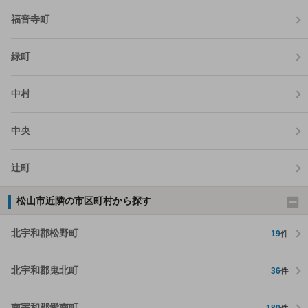
福音寺町
緑町
中村
中央
辻町
松山市近隣の市区町村から探す
北宇和郡松野町
19
件
北宇和郡鬼北町
36
件
南宇和郡愛南町
180
件