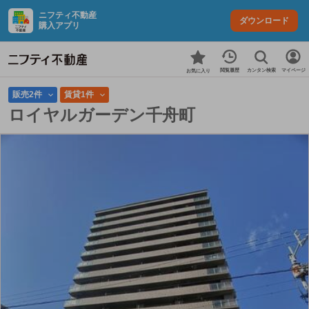
ニフティ不動産
ダウンロード
購入アプリ
カンタン検索
閲覧履歴
マイページ
お気に入り
販売2件
賃貸1件
ロイヤルガーデン千舟町