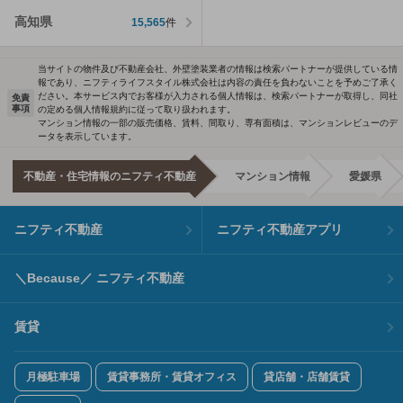
高知県
15,565
件
当サイトの物件及び不動産会社、外壁塗装業者の情報は検索パートナーが提供している情
報であり、ニフティライフスタイル株式会社は内容の責任を負わないことを予めご了承く
ださい。本サービス内でお客様が入力される個人情報は、検索パートナーが取得し、同社
免責
事項
の定める個人情報規約に従って取り扱われます。
マンション情報の一部の販売価格、賃料、間取り、専有面積は、マンションレビューのデ
ータを表示しています。
不動産・住宅情報のニフティ不動産
マンション情報
愛媛県
ニフティ不動産
ニフティ不動産アプリ
＼Because／ ニフティ不動産
賃貸
月極駐車場
賃貸事務所・賃貸オフィス
貸店舗・店舗賃貸