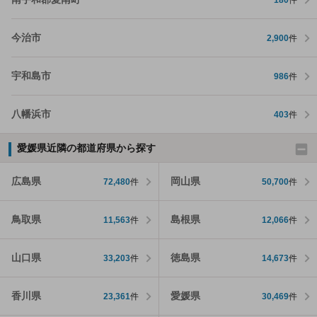
今治市
2,900
件
宇和島市
986
件
八幡浜市
403
件
愛媛県近隣の都道府県から探す
広島県
岡山県
72,480
件
50,700
件
鳥取県
島根県
11,563
件
12,066
件
山口県
徳島県
33,203
件
14,673
件
香川県
愛媛県
23,361
件
30,469
件