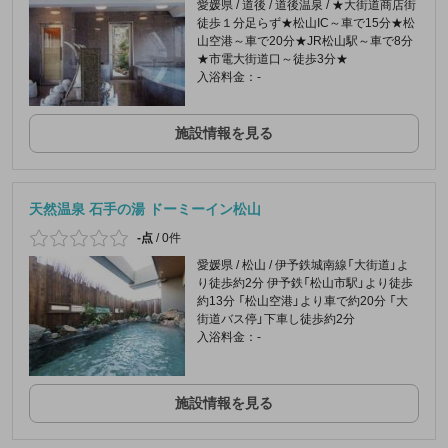
愛媛県 / 道後 / 道後温泉 / ★大街道商店街
徒歩１分足らず★松山IC～車で15分★松
山空港～車で20分★JR松山駅～車で8分
★市電大街道口～徒歩3分★
入浴料金：-
施設情報を見る
天然温泉 石手の湯 ドーミーイン松山
-点
/
0件
愛媛県 / 松山 / 伊予鉄城南線「大街道」よ
り徒歩約2分 伊予鉄「松山市駅」より徒歩
約13分 「松山空港」より車で約20分 「大
街道バス停」下車し徒歩約2分
入浴料金：-
施設情報を見る