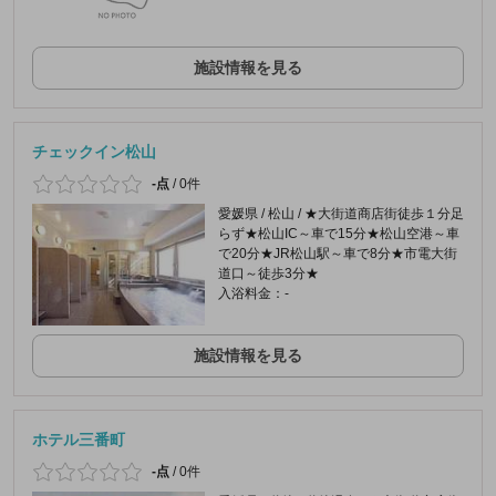
施設情報を見る
チェックイン松山
-点
/
0件
愛媛県 / 松山 / ★大街道商店街徒歩１分足
らず★松山IC～車で15分★松山空港～車
で20分★JR松山駅～車で8分★市電大街
道口～徒歩3分★
入浴料金：-
施設情報を見る
ホテル三番町
-点
/
0件