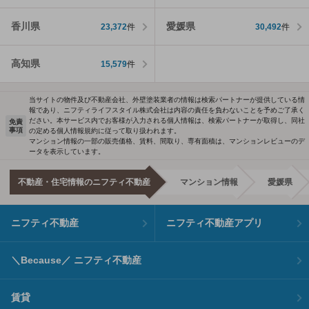
香川県
愛媛県
23,372
件
30,492
件
高知県
15,579
件
当サイトの物件及び不動産会社、外壁塗装業者の情報は検索パートナーが提供している情
報であり、ニフティライフスタイル株式会社は内容の責任を負わないことを予めご了承く
ださい。本サービス内でお客様が入力される個人情報は、検索パートナーが取得し、同社
免責
事項
の定める個人情報規約に従って取り扱われます。
マンション情報の一部の販売価格、賃料、間取り、専有面積は、マンションレビューのデ
ータを表示しています。
不動産・住宅情報のニフティ不動産
マンション情報
愛媛県
ニフティ不動産
ニフティ不動産アプリ
＼Because／ ニフティ不動産
賃貸