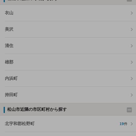
衣山
美沢
清住
雄郡
内浜町
持田町
松山市近隣の市区町村から探す
北宇和郡松野町
19
件