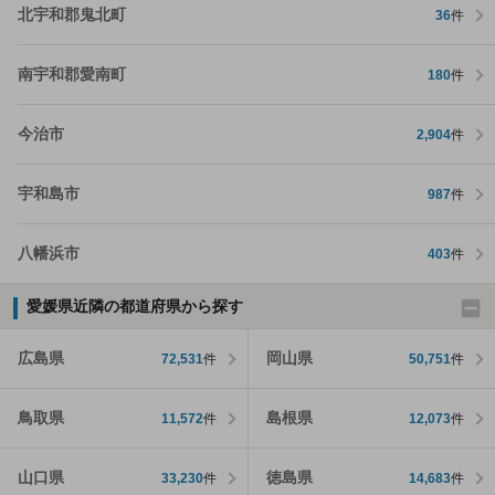
北宇和郡鬼北町
36
件
南宇和郡愛南町
180
件
今治市
2,904
件
宇和島市
987
件
八幡浜市
403
件
愛媛県近隣の都道府県から探す
広島県
岡山県
72,531
件
50,751
件
鳥取県
島根県
11,572
件
12,073
件
山口県
徳島県
33,230
件
14,683
件