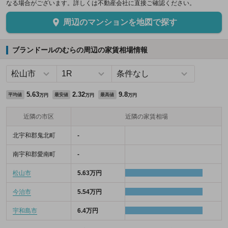
なる場合がございます。詳しくは不動産会社に直接ご確認ください。
周辺のマンションを地図で探す
ブランドールのむらの周辺の家賃相場情報
5.63
2.32
9.8
平均値
最安値
最高値
万円
万円
万円
近隣の市区
近隣の家賃相場
北宇和郡鬼北町
-
南宇和郡愛南町
-
松山市
5.63万円
今治市
5.54万円
宇和島市
6.4万円