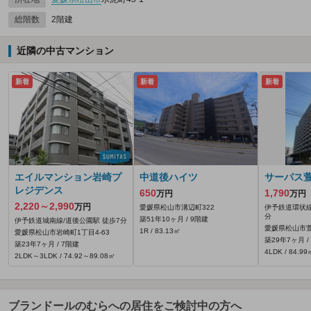
総階数
2階建
近隣の中古マンション
新着
新着
新着
エイルマンション岩崎プ
中道後ハイツ
サーパス
レジデンス
650
1,790
万円
万円
2,220～2,990
万円
愛媛県松山市溝辺町322
伊予鉄道環状線
分
築51年10ヶ月 / 9階建
伊予鉄道城南線/道後公園駅 徒歩7分
愛媛県松山市萱
1R / 83.13㎡
愛媛県松山市岩崎町1丁目4-63
築29年7ヶ月 /
築23年7ヶ月 / 7階建
4LDK / 84.99
2LDK～3LDK / 74.92～89.08㎡
ブランドールのむらへの居住をご検討中の方へ