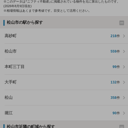
※このデータは「ニフティ不動産」に掲載されている物件を元に算出したものです。
(2026年8月9日現在)
※相場情報はあくまで参考値です。目安として活用ください。
松山市の駅から探す
高砂町
218
件
松山市
559
件
本町三丁目
99
件
大手町
132
件
松山
358
件
堀江
90
件
松山市近隣の町域から探す