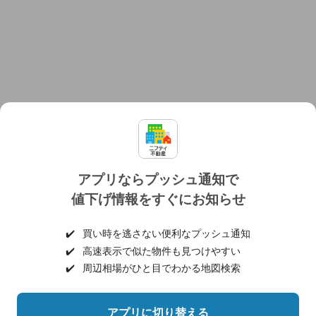
アプリならプッシュ通知で
値下げ情報をすぐにお知らせ
対応機種
個人情報保護ポリシー
利用規約
運営会社
✔️
買い時を逃さない便利なプッシュ通知
ヘルプ・お問い合わせ
採用情報
✔️
高速表示で似た物件も見つけやすい
✔️
周辺相場がひと目でわかる地図検索
アプリに切り替える