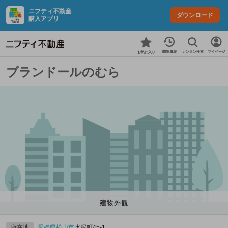
ニフティ不動産
ダウンロード
購入アプリ
カンタン検索
閲覧履歴
マイページ
お気に入り
ブランドールのむら
建物外観
所在地
愛媛県
松山市
水泥町45‐1