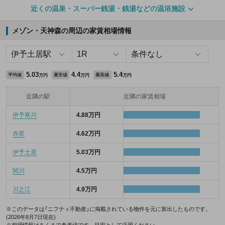
近くの温泉・スーパー銭湯・銭湯などの温浴施設
メゾン・天神森の周辺の家賃相場情報
5.03
4.4
5.4
平均値
最安値
最高値
万円
万円
万円
近隣の駅
近隣の家賃相場
伊予寒川
4.88万円
赤星
4.62万円
伊予土居
5.03万円
関川
4.5万円
川之江
4.9万円
※このデータは「ニフティ不動産」に掲載されている物件を元に算出したものです。
(2026年8月7日現在)