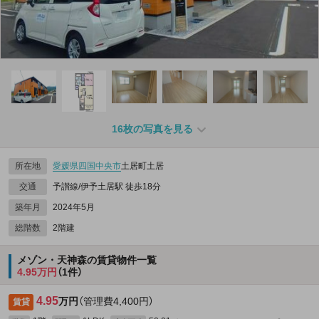
16枚の写真を見る
所在地
愛媛県
四国中央市
土居町土居
交通
予讃線/伊予土居駅 徒歩18分
築年月
2024年5月
総階数
2階建
メゾン・天神森の賃貸物件一覧
4.95万円
（1件）
4.95
万円
（管理費4,400円）
賃貸