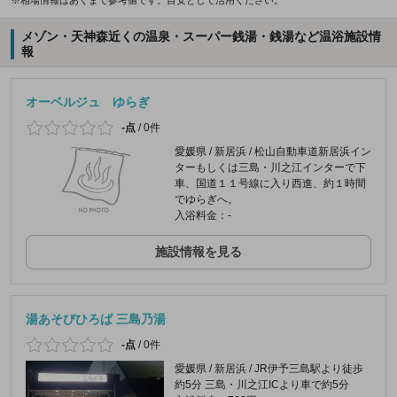
※相場情報はあくまで参考値です。目安として活用ください。
メゾン・天神森近くの温泉・スーパー銭湯・銭湯など温浴施設情
報
オーベルジュ ゆらぎ
-点
/
0件
愛媛県 / 新居浜 / 松山自動車道新居浜イン
ターもしくは三島・川之江インターで下
車、国道１１号線に入り西進、約１時間
でゆらぎへ。
入浴料金：-
施設情報を見る
湯あそびひろば 三島乃湯
-点
/
0件
愛媛県 / 新居浜 / JR伊予三島駅より徒歩
約5分 三島・川之江ICより車で約5分