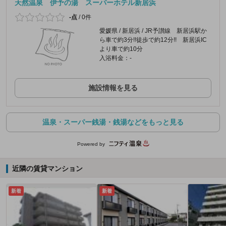
天然温泉 伊予の湯 スーパーホテル新居浜
-点
/
0件
愛媛県 / 新居浜 / JR予讃線 新居浜駅か
ら車で約3分!!徒歩で約12分!! 新居浜IC
より車で約10分
入浴料金：-
施設情報を見る
温泉・スーパー銭湯・銭湯などをもっと見る
Powered by
近隣の賃貸マンション
新着
新着