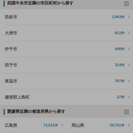
四国中央市近隣の市区町村から探す
西条市
1,943
件
大洲市
611
件
伊予市
456
件
西予市
314
件
東温市
767
件
越智郡上島町
27
件
愛媛県近隣の都道府県から探す
広島県
岡山県
72,531
件
50,751
件