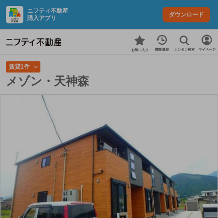
ニフティ不動産
ダウンロード
購入アプリ
カンタン検索
閲覧履歴
マイページ
お気に入り
賃貸1件
メゾン・天神森