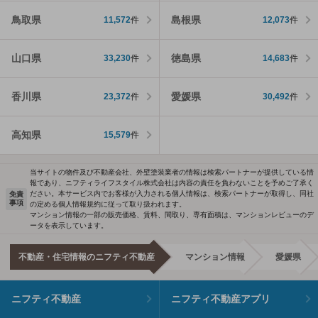
鳥取県
島根県
11,572
件
12,073
件
山口県
徳島県
33,230
件
14,683
件
香川県
愛媛県
23,372
件
30,492
件
高知県
15,579
件
当サイトの物件及び不動産会社、外壁塗装業者の情報は検索パートナーが提供している情
報であり、ニフティライフスタイル株式会社は内容の責任を負わないことを予めご了承く
ださい。本サービス内でお客様が入力される個人情報は、検索パートナーが取得し、同社
免責
事項
の定める個人情報規約に従って取り扱われます。
マンション情報の一部の販売価格、賃料、間取り、専有面積は、マンションレビューのデ
ータを表示しています。
不動産・住宅情報のニフティ不動産
マンション情報
愛媛県
ニフティ不動産
ニフティ不動産アプリ