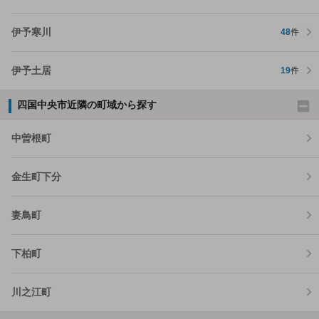
伊予寒川
48
件
伊予土居
19
件
四国中央市近隣の町域から探す
中曽根町
金生町下分
妻鳥町
下柏町
川之江町