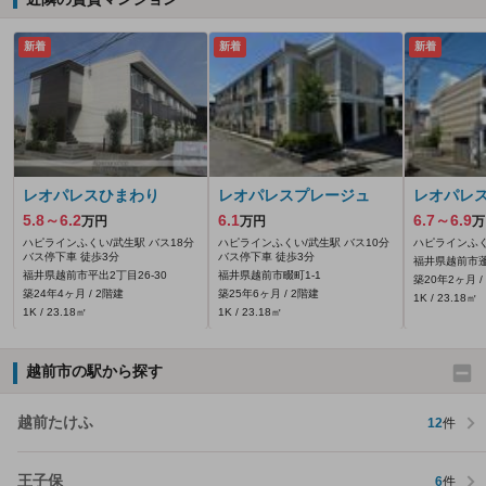
新着
新着
新着
レオパレスひまわり
レオパレスプレージュ
レオパレ
5.8～6.2
6.1
6.7～6.9
万円
万円
万
ハピラインふくい/武生駅 バス18分
ハピラインふくい/武生駅 バス10分
ハピラインふく
バス停下車 徒歩3分
バス停下車 徒歩3分
福井県越前市蓬
福井県越前市平出2丁目26-30
福井県越前市畷町1‐1
築20年2ヶ月 /
築24年4ヶ月 / 2階建
築25年6ヶ月 / 2階建
1K / 23.18㎡
1K / 23.18㎡
1K / 23.18㎡
越前市の駅から探す
越前たけふ
12
件
王子保
6
件