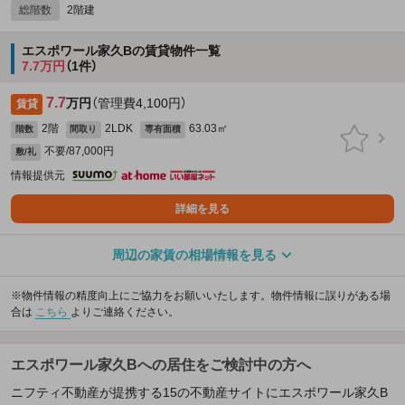
総階数
2階建
エスポワール家久Bの賃貸物件一覧
7.7万円
（1件）
7.7
万円
（管理費4,100円）
賃貸
2階
2LDK
63.03㎡
階数
間取り
専有面積
不要/87,000円
敷/礼
情報提供元
詳細を見る
周辺の家賃の相場情報を見る
※物件情報の精度向上にご協力をお願いいたします。物件情報に誤りがある場
合は
こちら
よりご連絡ください。
エスポワール家久Bへの居住をご検討中の方へ
ニフティ不動産が提携する15の不動産サイトにエスポワール家久B