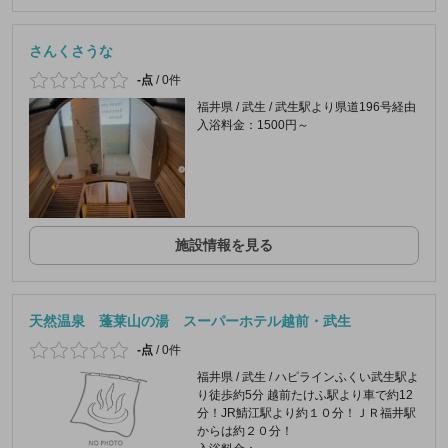
さんくさうな
-点
/
0件
福井県 / 武生 / 武生駅より県道196号経由
入浴料金：1500円～
施設情報を見る
天然温泉 蓬莱山の湯 スーパーホテル越前・武生
-点
/
0件
福井県 / 武生 / ハピラインふくい武生駅よ
り徒歩約5分 越前たけふ駅より車で約12
分！JR鯖江駅より約１０分！ＪＲ福井駅
からは約２０分！