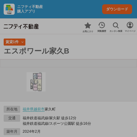
ニフティ不動産
ダウンロード
購入アプリ
カンタン検索
閲覧履歴
マイページ
お気に入り
賃貸1件
エスポワール家久B
所在地
福井県
越前市
家久町
交通
福井鉄道福武線/家久駅 徒歩12分
福井鉄道福武線/スポーツ公園駅 徒歩16分
築年月
2024年2月