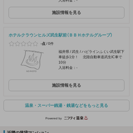
入浴料金：-
施設情報を見る
ホテルクラウンヒルズ武生駅前（ＢＢＨホテルグループ）
-点
/
0件
福井県 / 武生 / ハピラインふくい武生駅下
車徒歩1分！ 北陸自動車道武生IC車で
10分
入浴料金：-
施設情報を見る
温泉・スーパー銭湯・銭湯などをもっと見る
Powered by
近隣の賃貸マンション