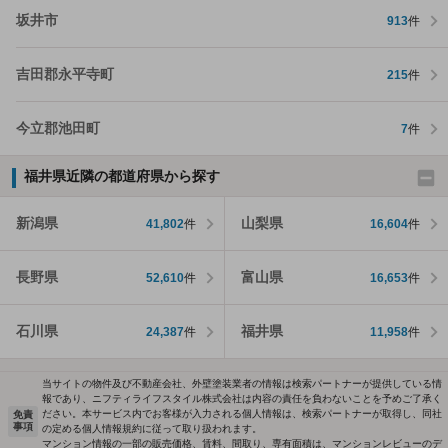
坂井市
913
件
吉田郡永平寺町
215
件
今立郡池田町
7
件
福井県近隣の都道府県から探す
新潟県
山梨県
41,802
件
16,604
件
長野県
富山県
52,610
件
16,653
件
石川県
福井県
24,387
件
11,958
件
当サイトの物件及び不動産会社、外壁塗装業者の情報は検索パートナーが提供している情
報であり、ニフティライフスタイル株式会社は内容の責任を負わないことを予めご了承く
ださい。本サービス内でお客様が入力される個人情報は、検索パートナーが取得し、同社
免責
事項
の定める個人情報規約に従って取り扱われます。
マンション情報の一部の販売価格、賃料、間取り、専有面積は、マンションレビューのデ