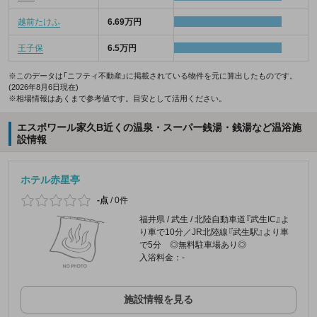
越前たけふ
6.69万円
王子保
6.5万円
※このデータは「ニフティ不動産」に掲載されている物件を元に算出したものです。
(2026年8月6日現在)
※相場情報はあくまで参考値です。目安として活用ください。
エスポワール家久B近くの温泉・スーパー銭湯・銭湯など温浴施
設情報
ホテル赤星亭
-点
/
0件
福井県 / 武生 / 北陸自動車道『武生IC』よ
り車で10分／JR北陸線『武生駅』より車
で5分 ◎無料駐車場あり◎
入浴料金：-
施設情報を見る