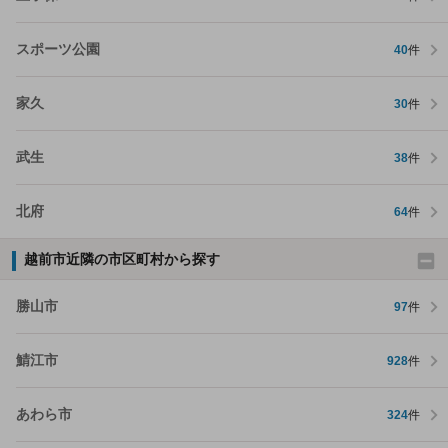
スポーツ公園
40
件
家久
30
件
武生
38
件
北府
64
件
越前市近隣の市区町村から探す
勝山市
97
件
鯖江市
928
件
あわら市
324
件