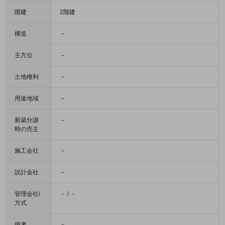
階建
2階建
構造
－
主方位
－
土地権利
－
用途地域
－
新築分譲
－
時の売主
施工会社
－
設計会社
－
管理会社/
－ / －
方式
備考
－