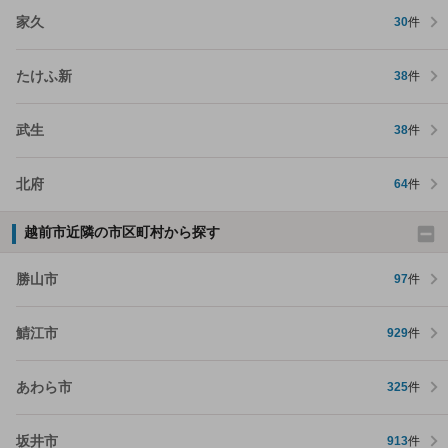
家久
30
件
たけふ新
38
件
武生
38
件
北府
64
件
越前市近隣の市区町村から探す
勝山市
97
件
鯖江市
929
件
あわら市
325
件
坂井市
913
件