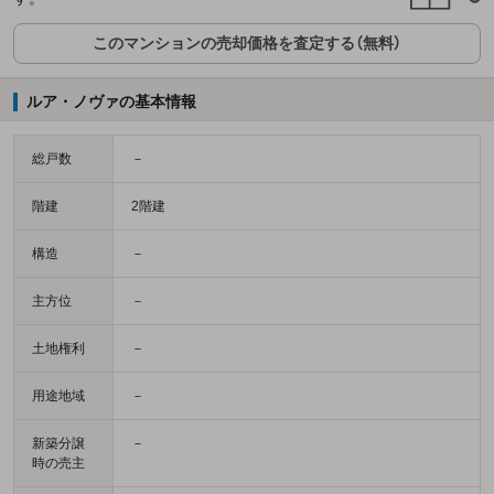
このマンションの売却価格を査定する（無料）
ルア・ノヴァの基本情報
総戸数
－
階建
2階建
構造
－
主方位
－
土地権利
－
用途地域
－
新築分譲
－
時の売主