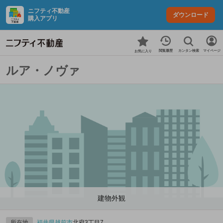
ニフティ不動産
ダウンロード
購入アプリ
カンタン検索
閲覧履歴
マイページ
お気に入り
ルア・ノヴァ
建物外観
所在地
福井県
越前市
北府3丁目7