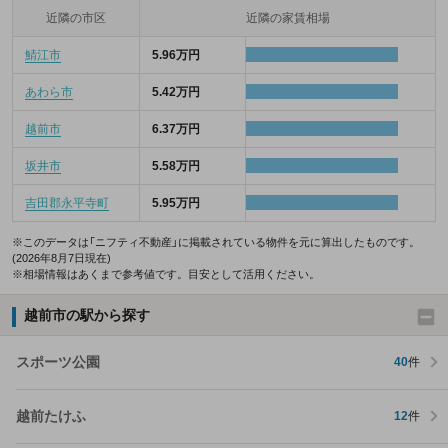
近隣の市区
近隣の家賃相場
鯖江市
5.96万円
あわら市
5.42万円
越前市
6.37万円
坂井市
5.58万円
吉田郡永平寺町
5.95万円
※このデータは「ニフティ不動産」に掲載されている物件を元に算出したものです。
(2026年8月7日現在)
※相場情報はあくまで参考値です。目安として活用ください。
越前市の駅から探す
スポーツ公園
40
件
越前たけふ
12
件