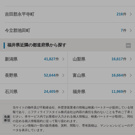
吉田郡永平寺町
216
件
今立郡池田町
7
件
福井県近隣の都道府県から探す
新潟県
山梨県
41,827
件
16,617
件
長野県
富山県
52,644
件
16,664
件
石川県
福井県
24,405
件
11,969
件
当サイトの物件及び不動産会社、外壁塗装業者の情報は検索パートナーが提供している情
報であり、ニフティライフスタイル株式会社は内容の責任を負わないことを予めご了承く
ださい。本サービス内でお客様が入力される個人情報は、検索パートナーが取得し、同社
免責
事項
の定める個人情報規約に従って取り扱われます。
マンション情報の一部の販売価格、賃料、間取り、専有面積は、マンションレビューのデ
ータを表示しています。