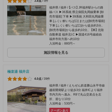
3.8点
/
5件
福井県 / 福井 / 【バス】 JR福井駅からの路
線バス ▶36系統 県立病院丸岡線乗車 [卸
売市場前] 下車 ▶39系統 大和田丸岡線乗
車 [ふくい鮮いちば口] または[卸売市場前]
下車 [ふくい鮮いちば口]から徒歩約3分。
[卸売市場前]から徒歩約10分。 【車】 北陸
自動車道 福井北I.C ▶︎国道416号線経由
福井市街方面へ約10分
入浴料金：880円～
施設情報を見る
極楽湯 福井店
4.0点
/
39件
福井県 / 福井 / えちぜん鉄道勝山永平寺線
越前開発駅より徒歩3分 福井ICより福井
市内方向へ進み、R8で丸山交差点を左
折、道なり10分
入浴料金：530円～
クーポンあり