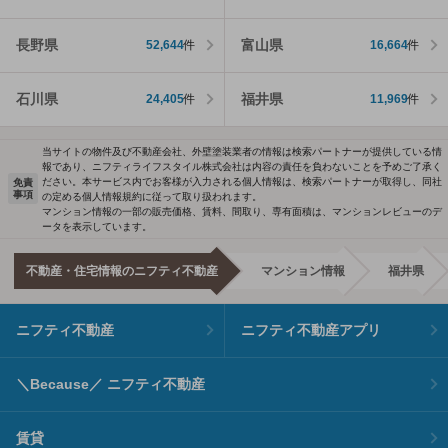
長野県
富山県
52,644
件
16,664
件
石川県
福井県
24,405
件
11,969
件
当サイトの物件及び不動産会社、外壁塗装業者の情報は検索パートナーが提供している情
報であり、ニフティライフスタイル株式会社は内容の責任を負わないことを予めご了承く
ださい。本サービス内でお客様が入力される個人情報は、検索パートナーが取得し、同社
免責
事項
の定める個人情報規約に従って取り扱われます。
マンション情報の一部の販売価格、賃料、間取り、専有面積は、マンションレビューのデ
ータを表示しています。
不動産・住宅情報のニフティ不動産
マンション情報
福井県
ニフティ不動産
ニフティ不動産アプリ
＼Because／ ニフティ不動産
賃貸