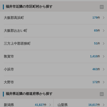
福井市近隣の市区町村から探す
大飯郡高浜町
179
件
大飯郡おおい町
65
件
三方上中郡若狭町
51
件
敦賀市
1,410
件
小浜市
463
件
大野市
172
件
福井県近隣の都道府県から探す
新潟県
山梨県
41,827
件
16,617
件