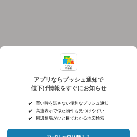
アプリならプッシュ通知で
値下げ情報をすぐにお知らせ
対応機種
個人情報保護ポリシー
利用規約
運営会社
✔️
買い時を逃さない便利なプッシュ通知
ヘルプ・お問い合わせ
採用情報
✔️
高速表示で似た物件も見つけやすい
✔️
周辺相場がひと目でわかる地図検索