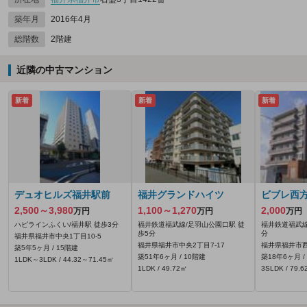
築年月
2016年4月
総階数
2階建
近隣の中古マンション
新着
新着
新着
デュオヒルズ福井駅前
福井グランドハイツ
ビブレ西
2,500～3,980
1,100～1,270
2,000
万円
万円
万円
ハピラインふくい/福井駅 徒歩3分
福井鉄道福武線/足羽山公園口駅 徒
福井鉄道福武線
歩5分
分
福井県福井市中央1丁目10-5
福井県福井市中央2丁目7-17
福井県福井市西
築5年5ヶ月 / 15階建
築51年6ヶ月 / 10階建
築18年6ヶ月 /
1LDK～3LDK / 44.32～71.45㎡
1LDK / 49.72㎡
3SLDK / 79.