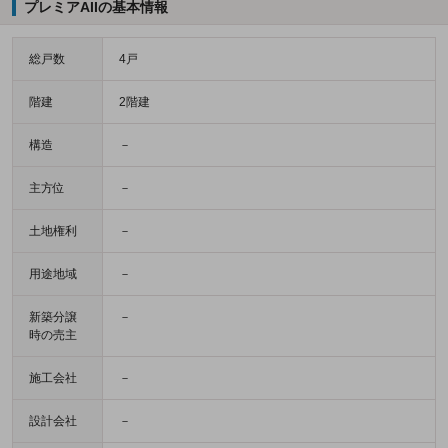
プレミアAIIの基本情報
総戸数
4戸
階建
2階建
構造
－
主方位
－
土地権利
－
用途地域
－
新築分譲
－
時の売主
施工会社
－
設計会社
－