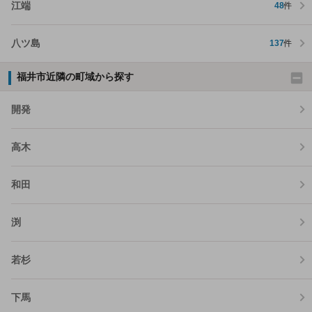
江端
48
件
八ツ島
137
件
福井市近隣の町域から探す
開発
高木
和田
渕
若杉
下馬