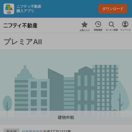
ニフティ不動産
ダウンロード
購入アプリ
カンタン検索
閲覧履歴
マイページ
お気に入り
プレミアAII
建物外観
所在地
福井県
福井市
石盛3丁目1422番