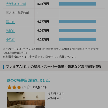
大飯郡おおい町
5.35万円
三方上中郡若狭町
-
福井市
6.27万円
敦賀市
6.06万円
小浜市
6.02万円
※このデータは「ニフティ不動産」に掲載されている物件を元に算出したものです。
(2026年8月9日現在)
※相場情報はあくまで参考値です。目安として活用ください。
プレミアAII近くの温泉・スーパー銭湯・銭湯など温浴施設情報
越のゆ福井店（閉館しました）
2.8点
/
7件
福井県 / 福井
入浴料金：-