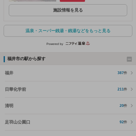
施設情報を見る
温泉・スーパー銭湯・銭湯などをもっと見る
Powered by
福井市の駅から探す
福井
387
件
日華化学前
211
件
清明
20
件
足羽山公園口
92
件