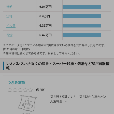
清明
6.04万円
江端
6.4万円
ベル前
6.31万円
花堂
6.42万円
※このデータは「ニフティ不動産」に掲載されている物件を元に算出したものです。
(2026年8月10日現在)
※相場情報はあくまで参考値です。目安として活用ください。
レオパレスハナ近くの温泉・スーパー銭湯・銭湯など温浴施設情
報
つきみ旅館
-点
/
0件
福井県 / 福井 / ＪＲ 福井駅から車かバス
入浴料金：-