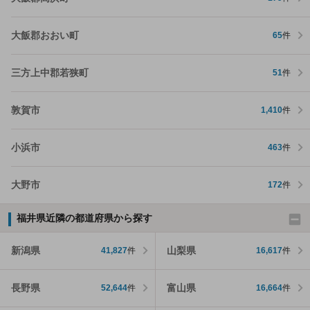
大飯郡おおい町
65
件
三方上中郡若狭町
51
件
敦賀市
1,410
件
小浜市
463
件
大野市
172
件
福井県近隣の都道府県から探す
新潟県
山梨県
41,827
件
16,617
件
長野県
富山県
52,644
件
16,664
件