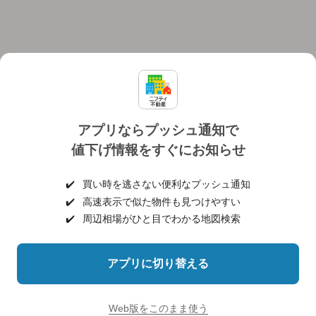
アプリならプッシュ通知で
値下げ情報をすぐにお知らせ
対応機種
個人情報保護ポリシー
利用規約
運営会社
✔️
買い時を逃さない便利なプッシュ通知
ヘルプ・お問い合わせ
採用情報
✔️
高速表示で似た物件も見つけやすい
✔️
周辺相場がひと目でわかる地図検索
アプリに切り替える
©NIFTY Lifestyle Co., Ltd.
Web版をこのまま使う