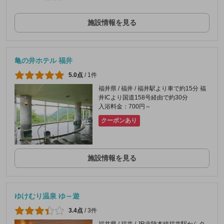
施設情報を見る
亀の井ホテル 福井
5.0点
/
1件
福井県 / 福井 / 福井駅より車で約15分 福
井ICより国道158号経由で約30分
入浴料金：700円～
クーポンあり
施設情報を見る
ゆけむり温泉 ゆ～遊
3.4点
/
3件
福井県 / 福井 / JR北陸本線福井駅からタ