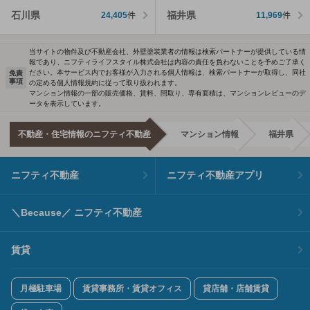
石川県
福井県
24,405
件
11,969
件
当サイトの物件及び不動産会社、外壁塗装業者の情報は検索パートナーが提供している情
報であり、ニフティライフスタイル株式会社は内容の責任を負わないことを予めご了承く
ださい。本サービス内でお客様が入力される個人情報は、検索パートナーが取得し、同社
免責
事項
の定める個人情報規約に従って取り扱われます。
マンション情報の一部の販売価格、賃料、間取り、専有面積は、マンションレビューのデ
ータを表示しています。
不動産・住宅情報のニフティ不動産
マンション情報
福井県
ニフティ不動産
ニフティ不動産アプリ
＼Because／ ニフティ不動産
賃貸
月極駐車場
賃貸事務所・賃貸オフィス
貸店舗・店舗賃貸