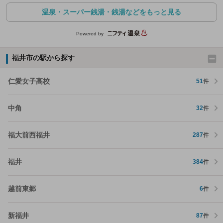
温泉・スーパー銭湯・銭湯などをもっと見る
Powered by
福井市の駅から探す
仁愛女子高校
51
件
中角
32
件
福大前西福井
287
件
福井
384
件
越前東郷
6
件
新福井
87
件