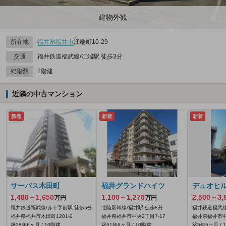
建物外観
所在地
福井県
福井市
江端町10‐29
交通
福井鉄道福武線/江端駅 徒歩3分
総階数
2階建
近隣の中古マンション
新着
新着
新着
サーパス木田町
福井グランドハイツ
デュオヒ
1,480～1,650
1,100～1,270
2,500～3,
万円
万円
福井鉄道福武線/赤十字前駅 徒歩5分
北陸新幹線/福井駅 徒歩8分
福井鉄道福武線
福井県福井市木田町1201‐2
福井県福井市中央2丁目7-17
福井県福井市中
築28年6ヶ月 / 10階建
築51年6ヶ月 / 10階建
築5年5ヶ月 / 