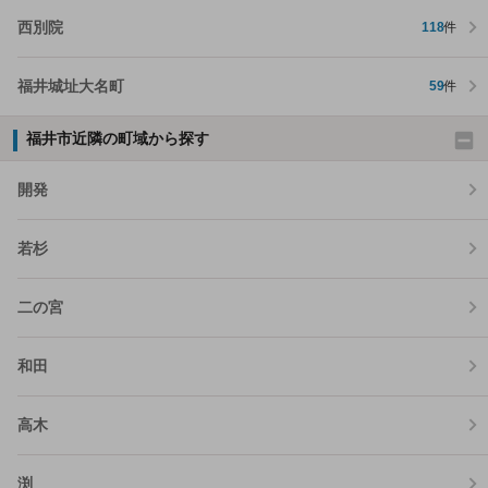
西別院
118
件
福井城址大名町
59
件
福井市近隣の町域から探す
開発
若杉
二の宮
和田
高木
渕