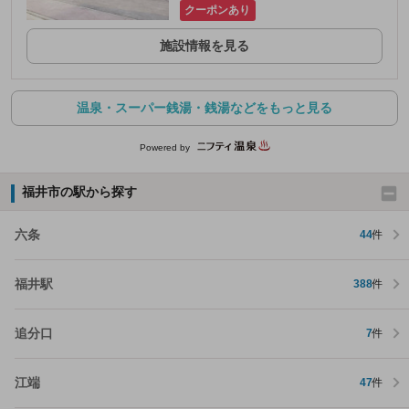
クーポンあり
施設情報を見る
温泉・スーパー銭湯・銭湯などをもっと見る
Powered by
福井市の駅から探す
六条
44
件
福井駅
388
件
追分口
7
件
江端
47
件