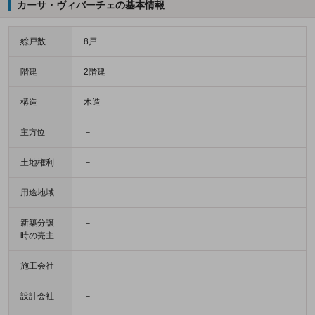
カーサ・ヴィバーチェの基本情報
総戸数
8戸
階建
2階建
構造
木造
主方位
－
土地権利
－
用途地域
－
新築分譲
－
時の売主
施工会社
－
設計会社
－