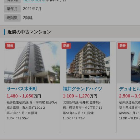
築年月
2021年7月
総階数
2階建
近隣の中古マンション
新着
新着
新着
サーパス木田町
福井グランドハイツ
デュオヒ
1,480～1,650
1,100～1,270
2,500～3,
万円
万円
福井鉄道福武線/赤十字前駅 徒歩5分
北陸新幹線/福井駅 徒歩8分
福井鉄道福武線
福井県福井市木田町1201‐2
福井県福井市中央2丁目7-17
福井県福井市中
築28年6ヶ月 / 10階建
築51年6ヶ月 / 10階建
築5年5ヶ月 / 
3LDK / 71.55㎡
1LDK / 49.72㎡
1LDK～3LDK /