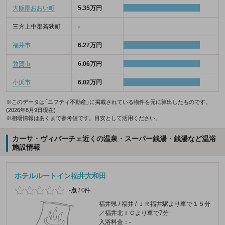
大飯郡おおい町
5.35万円
三方上中郡若狭町
-
福井市
6.27万円
敦賀市
6.06万円
小浜市
6.02万円
※このデータは「ニフティ不動産」に掲載されている物件を元に算出したものです。
(2026年8月9日現在)
※相場情報はあくまで参考値です。目安として活用ください。
カーサ・ヴィバーチェ近くの温泉・スーパー銭湯・銭湯など温浴
施設情報
ホテルルートイン福井大和田
-点
/
0件
福井県 / 福井 / ＪＲ福井駅より車で１５分
／福井北ＩＣより車で7分
入浴料金：-