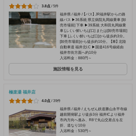
3.8点
/
5件
福井県 / 福井 / 【バス】 JR福井駅からの路
線バス ▶36系統 県立病院丸岡線乗車 [卸
売市場前] 下車 ▶39系統 大和田丸岡線乗
車 [ふくい鮮いちば口] または[卸売市場前]
下車 [ふくい鮮いちば口]から徒歩約3分。
[卸売市場前]から徒歩約10分。 【車】 北陸
自動車道 福井北I.C ▶︎国道416号線経由
福井市街方面へ約10分
入浴料金：880円～
施設情報を見る
極楽湯 福井店
4.0点
/
39件
福井県 / 福井 / えちぜん鉄道勝山永平寺線
越前開発駅より徒歩3分 福井ICより福井
市内方向へ進み、R8で丸山交差点を左
折、道なり10分
入浴料金：530円～