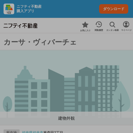
ニフティ不動産
ダウンロード
購入アプリ
カンタン検索
閲覧履歴
マイページ
お気に入り
カーサ・ヴィバーチェ
建物外観
所在地
福井県
福井市
東森田2丁目