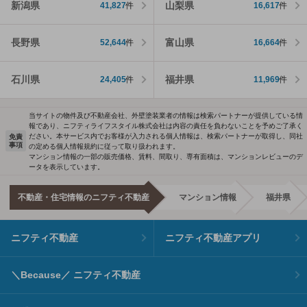
新潟県
山梨県
41,827
件
16,617
件
長野県
富山県
52,644
件
16,664
件
石川県
福井県
24,405
件
11,969
件
当サイトの物件及び不動産会社、外壁塗装業者の情報は検索パートナーが提供している情
報であり、ニフティライフスタイル株式会社は内容の責任を負わないことを予めご了承く
ださい。本サービス内でお客様が入力される個人情報は、検索パートナーが取得し、同社
免責
事項
の定める個人情報規約に従って取り扱われます。
マンション情報の一部の販売価格、賃料、間取り、専有面積は、マンションレビューのデ
ータを表示しています。
不動産・住宅情報のニフティ不動産
マンション情報
福井県
ニフティ不動産
ニフティ不動産アプリ
＼Because／ ニフティ不動産