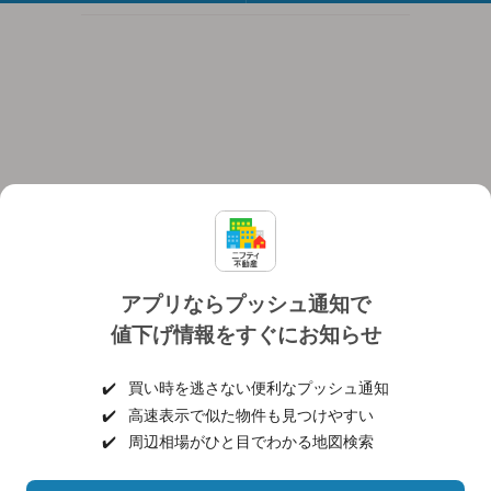
アプリならプッシュ通知で
値下げ情報をすぐにお知らせ
対応機種
個人情報保護ポリシー
利用規約
運営会社
✔️
買い時を逃さない便利なプッシュ通知
ヘルプ・お問い合わせ
採用情報
✔️
高速表示で似た物件も見つけやすい
✔️
周辺相場がひと目でわかる地図検索