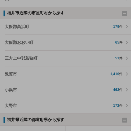
福井市近隣の市区町村から探す
大飯郡高浜町
179
件
大飯郡おおい町
65
件
三方上中郡若狭町
51
件
敦賀市
1,410
件
小浜市
463
件
大野市
172
件
福井県近隣の都道府県から探す