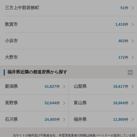
三方上中郡若狭町
51
件
敦賀市
1,410
件
小浜市
463
件
大野市
172
件
福井県近隣の都道府県から探す
新潟県
山梨県
41,827
件
16,617
件
長野県
富山県
52,644
件
16,664
件
石川県
福井県
24,405
件
11,969
件
当サイトの物件及び不動産会社、外壁塗装業者の情報は検索パートナーが提供している情