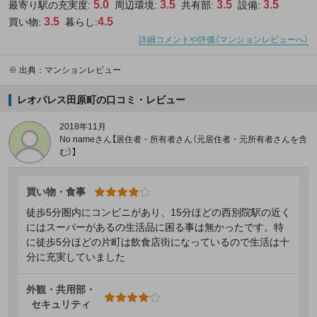
5.0
3.5
3.5
3.5
最寄り駅の充実度:
周辺環境:
共有部:
設備:
3.5
4.5
買い物:
暮らし:
詳細コメントや評価（マンションレビューへ）
※
出典：マンションレビュー
レオパレス田原町の口コミ・レビュー
2018年11月
No nameさん【居住者・所有者さん（元居住者・元所有者さんを含
む）】
買い物・食事
徒歩5分圏内にコンビニがあり、15分ほどの西別院駅の近く
にはスーパーがあるの生活品に困る事は無かったです。特
に徒歩5分ほどの片町は飲食店街になっているので生活は十
分に充実していました
外観・共用部・
セキュリティ