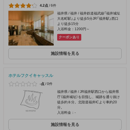
4.2点
/
6件
福井県 / 福井 / 福井鉄道福武線「福井城址
大名町駅」より徒歩5分JR「福井駅」西口
より徒歩15分
入浴料金：1200円～
クーポンあり
施設情報を見る
ホテルフクイキャッスル
-点
/
0件
福井県 / 福井 / JR福井駅西口から福井県
庁（福井城址）を目指し、城跡を通り抜け
徒歩約８分。北陸道福井ICより車約20
分。
入浴料金：-
施設情報を見る