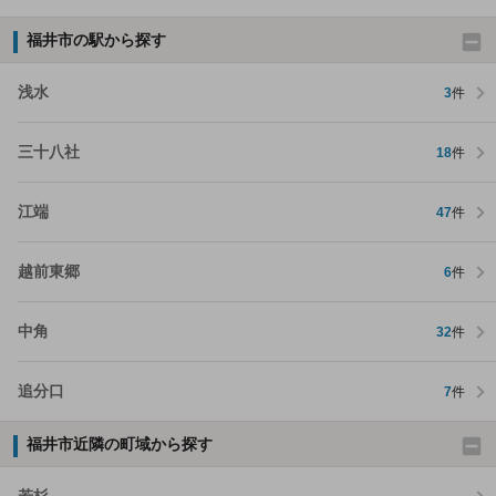
福井市の駅から探す
浅水
3
件
三十八社
18
件
江端
47
件
越前東郷
6
件
中角
32
件
追分口
7
件
福井市近隣の町域から探す