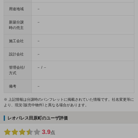
用途地域
－
新築分譲
－
時の売主
施工会社
－
設計会社
－
管理会社/
－ / －
方式
備考
－
※ 上記情報は分譲時のパンフレットに掲載されていた情報です。社名変更等に
より、現況（販売中物件）と異なる場合があります。
レオパレス田原町のユーザ評価
3.9
点