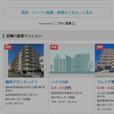
温泉・スーパー銭湯・銭湯などをもっと見る
Powered by
近隣の賃貸マンション
新着
新着
新着
福井グランドハイツ
ハイツ158
フレリア
福井鉄道福武線/足羽山公園口駅 徒
3.4～3.5
4.48～4.6
万円
歩5分
福井県福井市豊島2丁目1-8
えちぜん鉄道勝
福井県福井市中央2丁目7-17
歩13分
築47年4ヶ月 / 5階建
築51年6ヶ月 / 10階建
福井県福井市米
1DK / 34.47～43.22㎡
1LDK / 49.72㎡
築21年7ヶ月 /
1K / 25.23㎡