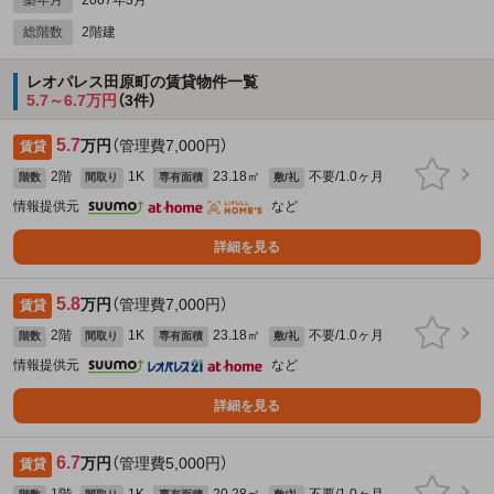
総階数
2階建
レオパレス田原町の賃貸物件一覧
5.7～6.7万円
（3件）
5.7
万円
（管理費7,000円）
賃貸
2階
1K
23.18㎡
不要/1.0ヶ月
階数
間取り
専有面積
敷/礼
情報提供元
など
詳細を見る
5.8
万円
（管理費7,000円）
賃貸
2階
1K
23.18㎡
不要/1.0ヶ月
階数
間取り
専有面積
敷/礼
情報提供元
など
詳細を見る
6.7
万円
（管理費5,000円）
賃貸
1階
1K
20.28㎡
不要/1.0ヶ月