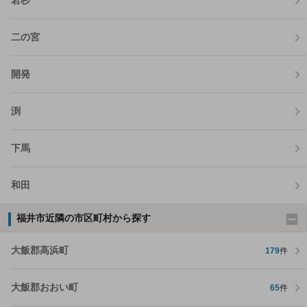
若杉
二の宮
開発
渕
下馬
和田
福井市近隣の市区町村から探す
大飯郡高浜町
179
件
大飯郡おおい町
65
件