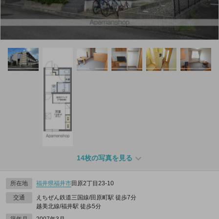
14枚の写真を見る
所在地
福井県
福井市
田原2丁目23-10
交通
えちぜん鉄道三国線/田原町駅 徒歩7分
越美北線/福井駅 徒歩5分
築年月
2007年3月