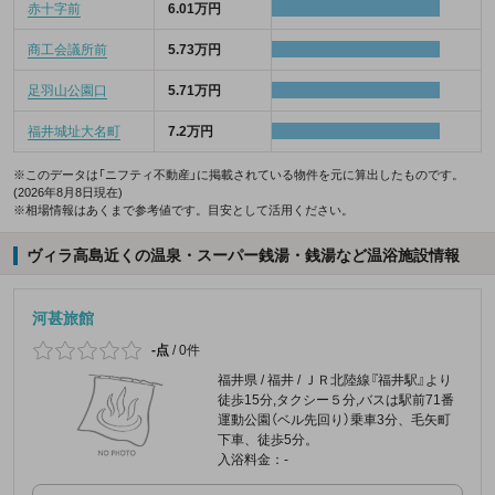
赤十字前
6.01万円
商工会議所前
5.73万円
足羽山公園口
5.71万円
福井城址大名町
7.2万円
※このデータは「ニフティ不動産」に掲載されている物件を元に算出したものです。
(2026年8月8日現在)
※相場情報はあくまで参考値です。目安として活用ください。
ヴィラ高島近くの温泉・スーパー銭湯・銭湯など温浴施設情報
河甚旅館
-点
/
0件
福井県 / 福井 / ＪＲ北陸線『福井駅』より
徒歩15分,タクシー５分,バスは駅前71番
運動公園（ベル先回り）乗車3分、毛矢町
下車、徒歩5分。
入浴料金：-