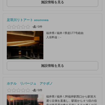
施設情報を見る
足羽川リトアート asunowa
-点
/
0件
福井県 / 福井 / 県道177号経由
入浴料金：-
施設情報を見る
ホテル リバージュ アケボノ
-点
/
0件
福井県 / 福井 / JR福井駅西口から駅前大
通り左側を直進し、駅前から４つ目の信
号で家具屋の角を左折し５０ｍ進んだ川