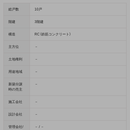
総戸数
10戸
階建
3階建
構造
RC（鉄筋コンクリート）
主方位
－
土地権利
－
用途地域
－
新築分譲
－
時の売主
施工会社
－
設計会社
－
管理会社/
－ / －