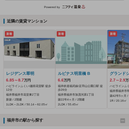
Powered by
近隣の賃貸マンション
新着
新着
新着
レジデンス翠明
ルピナス明里橋 B
グランド
6.85～8.7
6.6
2.7～2.9
万円
万円
万
ハピラインふくい/越前花堂駅 徒歩
福井鉄道福武線/足羽山公園口駅 徒
ハピラインふく
12分
歩26分
福井県福井市明里
福井県福井市花堂東2丁目
福井県福井市加茂河原1丁目
築42年5ヶ月 /
新築 / 2階建
築22年4ヶ月 / 2階建
1R / 20.16㎡
1LDK～2LDK / 50.14～62.05㎡
2LDK / 55.45㎡
福井市の駅から探す