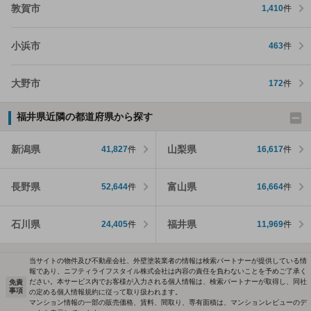
敦賀市
1,410
件
小浜市
463
件
大野市
172
件
福井県近隣の都道府県から探す
新潟県
山梨県
41,827
件
16,617
件
長野県
富山県
52,644
件
16,664
件
石川県
福井県
24,405
件
11,969
件
当サイトの物件及び不動産会社、外壁塗装業者の情報は検索パートナーが提供している情
報であり、ニフティライフスタイル株式会社は内容の責任を負わないことを予めご了承く
ださい。本サービス内でお客様が入力される個人情報は、検索パートナーが取得し、同社
免責
事項
の定める個人情報規約に従って取り扱われます。
マンション情報の一部の販売価格、賃料、間取り、専有面積は、マンションレビューのデ