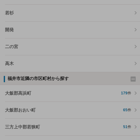
若杉
開発
二の宮
高木
福井市近隣の市区町村から探す
大飯郡高浜町
179
件
大飯郡おおい町
65
件
三方上中郡若狭町
51
件