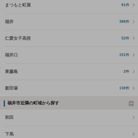
まつもと町屋
91
件
福井
386
件
仁愛女子高校
52
件
福井口
151
件
東藤島
2
件
新田塚
130
件
福井市近隣の町域から探す
和田
下馬