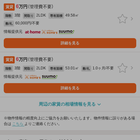
6
万円
（管理費不要）
賃貸
3階
2LDK
49.58㎡
階数
間取り
専有面積
60,000円/不要
敷/礼
情報提供元
詳細を見る
6
万円
（管理費不要）
賃貸
3階
2LDK
53.01㎡
1.0ヶ月/不要
階数
間取り
専有面積
敷/礼
情報提供元
詳細を見る
周辺の家賃の相場情報を見る
※物件情報の精度向上にご協力をお願いいたします。物件情報に誤りがある場
合は
こちら
よりご連絡ください。