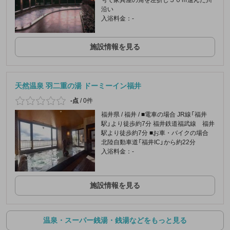
沿い
入浴料金：-
施設情報を見る
天然温泉 羽二重の湯 ドーミーイン福井
-点
/
0件
福井県 / 福井 / ■電車の場合 JR線「福井
駅」より徒歩約7分 福井鉄道福武線 福井
駅より徒歩約7分 ■お車・バイクの場合
北陸自動車道「福井IC」から約22分
入浴料金：-
施設情報を見る
温泉・スーパー銭湯・銭湯などをもっと見る