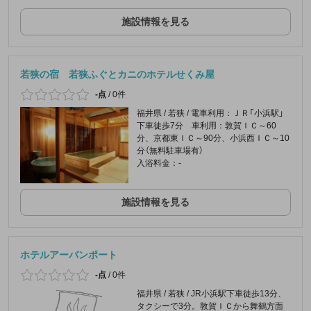
施設情報を見る
若狭の宿 若狭ふぐとカニのホテルせくみ屋
-点
/
0件
福井県 / 若狭 / 電車利用：ＪＲ「小浜駅」
下車徒歩7分 車利用：敦賀ＩＣ～60
分、京都東ＩＣ～90分、小浜西ＩＣ～10
分（無料駐車場有）
入浴料金：-
施設情報を見る
ホテルアーバンポート
-点
/
0件
福井県 / 若狭 / JR小浜駅下車徒歩13分、
タクシーで3分。敦賀ＩＣから舞鶴方面