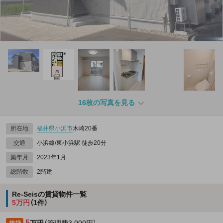
16枚の写真を見る
所在地
福井県
小浜市
木崎20番
交通
小浜線/東小浜駅 徒歩20分
築年月
2023年1月
総階数
2階建
Re-Seisの賃貸物件一覧
5万円
（1件）
5