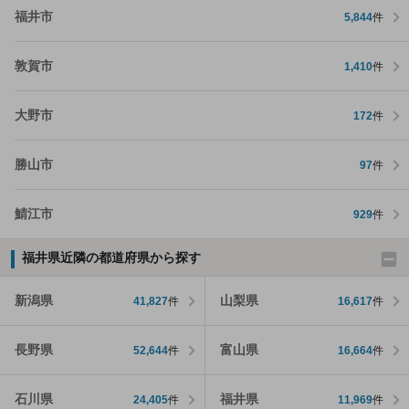
福井市
5,844
件
敦賀市
1,410
件
大野市
172
件
勝山市
97
件
鯖江市
929
件
福井県近隣の都道府県から探す
新潟県
山梨県
41,827
件
16,617
件
長野県
富山県
52,644
件
16,664
件
石川県
福井県
24,405
件
11,969
件