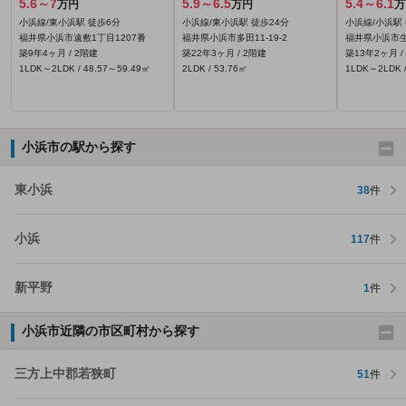
5.6～7
5.9～6.5
5.4～6.1
万円
万円
万
小浜線/東小浜駅 徒歩6分
小浜線/東小浜駅 徒歩24分
小浜線/小浜駅 
福井県小浜市遠敷1丁目1207番
福井県小浜市多田11‐19‐2
福井県小浜市生守
築9年4ヶ月 / 2階建
築22年3ヶ月 / 2階建
築13年2ヶ月 /
1LDK～2LDK / 48.57～59.49㎡
2LDK / 53.76㎡
1LDK～2LDK /
小浜市の駅から探す
東小浜
38
件
小浜
117
件
新平野
1
件
小浜市近隣の市区町村から探す
三方上中郡若狭町
51
件