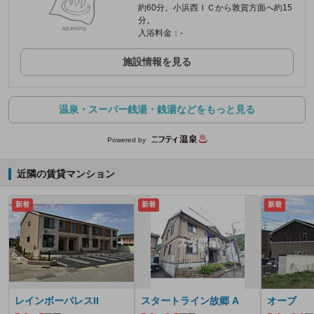
約60分。小浜西ＩＣから敦賀方面へ約15
分。
入浴料金：-
施設情報を見る
温泉・スーパー銭湯・銭湯などをもっと見る
Powered by
近隣の賃貸マンション
新着
新着
新着
レインボーパレスII
スタートライン故郷 A
オーブ