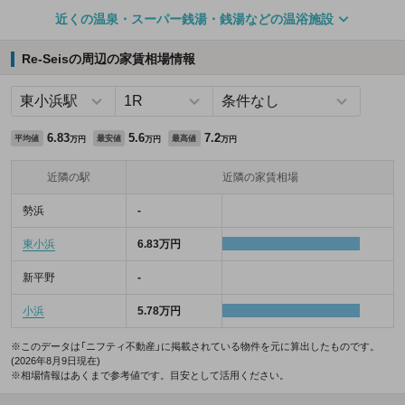
近くの温泉・スーパー銭湯・銭湯などの温浴施設
Re-Seisの周辺の家賃相場情報
6.83
5.6
7.2
平均値
最安値
最高値
万円
万円
万円
近隣の駅
近隣の家賃相場
勢浜
-
東小浜
6.83万円
新平野
-
小浜
5.78万円
※このデータは「ニフティ不動産」に掲載されている物件を元に算出したものです。
(2026年8月9日現在)
※相場情報はあくまで参考値です。目安として活用ください。