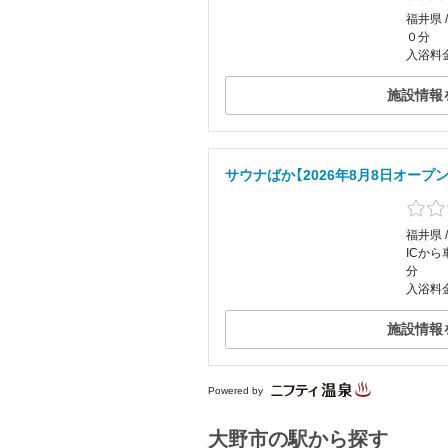
福井県 
０分
入浴料
施設情報
サウナばか【2026年8月8日オープン
福井県 
ICから
分
入浴料金
施設情報
Powered by
大野市の駅から探す