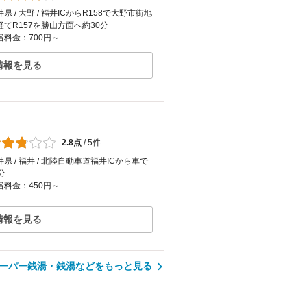
県 / 大野 / 福井ICからR158で大野市街地
経てR157を勝山方面へ約30分
浴料金：700円～
情報を見る
2.8点
/
5件
井県 / 福井 / 北陸自動車道福井ICから車で
分
浴料金：450円～
情報を見る
ーパー銭湯・銭湯などをもっと見る