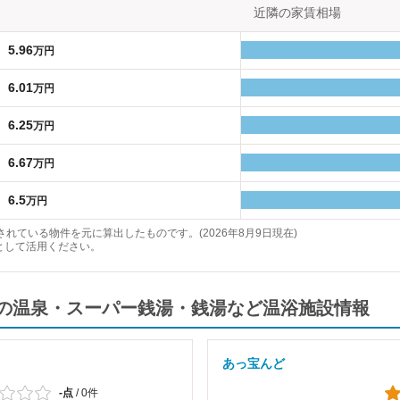
近隣の家賃相場
5.96
万円
6.01
万円
6.25
万円
6.67
万円
6.5
万円
れている物件を元に算出したものです。(2026年8月9日現在)
として活用ください。
の温泉・スーパー銭湯・銭湯など温浴施設情報
あっ宝んど
-点
/
0件