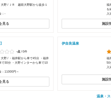
/ 大野 / ＪＲ 越前大野駅から徒歩１
福井
を
金：-
入
を見る
施設
】
伊自良温泉
-点
/
0件
/ 大野 / ・福井駅から車で45分 ・福井
福
車で30分 ・大野インターから車で10
50
入
：11000円～
施設
を見る
温泉・ス