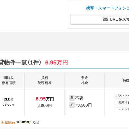
携帯・スマートフォン
URLをス
物件一覧（1件）
6.95万円
間取り
賃料
敷金
特
専有面積
管理費等
礼金
バス・ト
不要
6.95
敷
万円
2LDK
駐車場
62.05㎡
79,500円
3,900円
礼
ペット
など