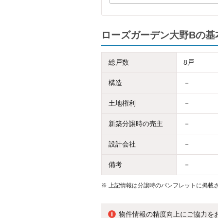
ローズガーデン大野Bの基
総戸数
8戸
構造
－
土地権利
－
新築分譲時の売主
－
設計会社
－
備考
－
※
上記情報は分譲時のパンフレットに掲載さ
物件情報の精度向上にご協力を