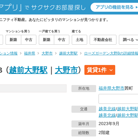
ニフティ不動産。あなたにピッタリのマンションが見つかります。
マンションを買う
一戸建てを買う
建てる
新築
中古
新築
中古
土地
不動産会社
調べる
ション情報
福井県
大野市
越前大野駅
ローズガーデン大野Bの詳細情
B
（
越前大野駅
｜
大野市
）
賃貸1件
福井県
大野市
茜町
所在地
越美北線
/
越前大野
交通
越美北線
/
越前大野
2023年9月
築年月
2階建
総階数