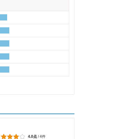
4.0点
/
4件