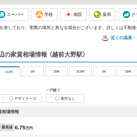
スーパー
学校
病院
薬局
ク
を表しており、実際の場所と異なる場合がございます。詳しくは不動産
近くの温泉・
辺の家賃相場情報
（越前大野駅）
2K
2DK
2LDK
3K
3DK
1LDK
一戸建て
デザイナーズ
条件なし
賃相場情報
6.75
最高値
万円