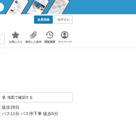
会員登録
ログイン
お気に入り
保存した条件
閲覧履歴
マイページ
報
地図で確認する
駅
徒歩28分
駅
バス11分 バス停下車 徒歩5分