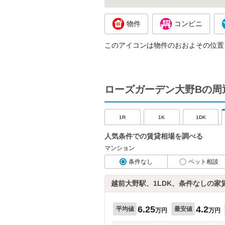
物件
コンビニ
このアイコンは物件のおおよその位置
ローズガーデン大野Bの周
1R
1K
1DK
人気条件での賃貸相場を調べる
マンション
条件なし
ペット相談
越前大野駅、1LDK、条件なしの家
6.25
4.2
平均値
最安値
万円
万円