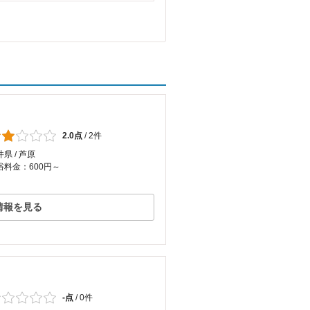
2.0点
/
2件
県 / 芦原
浴料金：600円～
情報を見る
-点
/
0件