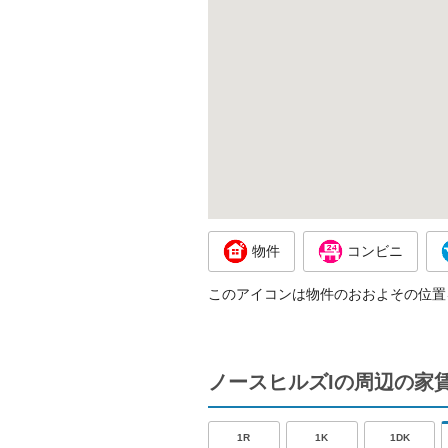
物件
コンビニ
このアイコンは物件のおおよその位置
ノースヒルズIの周辺の家
1R
1K
1DK