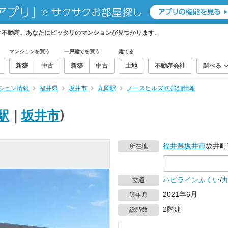
ィ不動産。あなたにピッタリのマンションが見つかります。
マンションを買う
一戸建てを買う
建てる
新築
中古
新築
中古
土地
不動産会社
調べる
ション情報
福井県
坂井市
丸岡駅
ノースヒルズIの詳細情報
駅
｜
坂井市
）
福井県
坂井市
坂井町
所在地
ハピラインふくい
/
交通
2021年6月
築年月
2階建
総階数