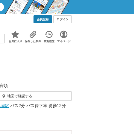
会員登録
ログイン
お気に入り
保存した条件
閲覧履歴
マイページ
宮領
地図で確認する
丸岡駅
バス2分 バス停下車 徒歩12分