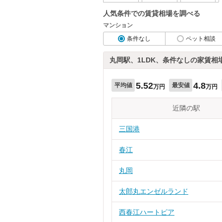
人気条件での賃貸相場を調べる
マンション
条件なし
ペット相談
丸岡駅、1LDK、条件なしの家賃相
5.52
4.8
平均値
最安値
万円
万円
近隣の駅
三国港
春江
丸岡
太郎丸エンゼルランド
西春江ハートピア