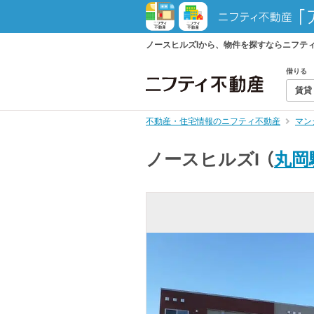
ノースヒルズIから、物件を探すならニフテ
借りる
賃貸
不動産・住宅情報のニフティ不動産
マン
ノースヒルズI
（
丸岡