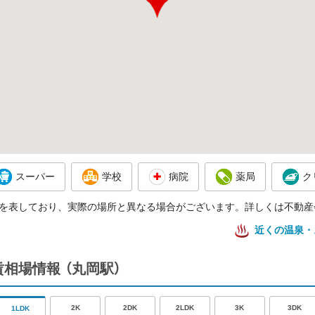
スーパー
学校
病院
薬局
ク
を表しており、実際の場所と異なる場合がございます。詳しくは不動産
近くの温泉・
賃相場情報
（丸岡駅）
2K
2DK
2LDK
3K
3DK
1LDK