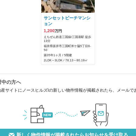
サンセットビーチマンシ
ョン
1,200
万円
えちぜん鉄道三国線/三国港駅 徒歩
13分
福井県坂井市三国町米ケ脇5丁目8-
50
築35年1ヶ月 / 5階建
2LDK～3LDK / 78.13～80.19㎡
討中の方へ
動産サイトにノースヒルズIの新しい物件情報が掲載されたら、メールで
新しく物件情報が掲載されたらお知らせを受け取る