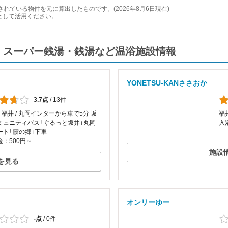
れている物件を元に算出したものです。(2026年8月6日現在)
として活用ください。
・スーパー銭湯・銭湯など温浴施設情報
YONETSU-KANささおか
3.7点
/
13件
/ 福井 / 丸岡インターから車で5分 坂
福井
ミュニティバス「ぐるっと坂井」丸岡
入
ート「霞の郷」下車
：500円～
施設
を見る
オンリーゆー
-点
/
0件