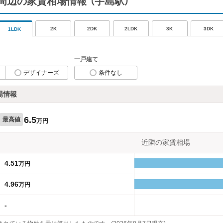
周辺の家賃相場情報
（宇島駅）
2K
2DK
2LDK
3K
3DK
1LDK
一戸建て
デザイナーズ
条件なし
場情報
6.5
最高値
万円
近隣の家賃相場
4.51
万円
4.96
万円
-