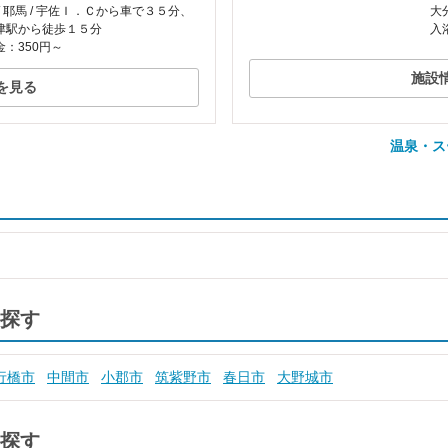
/ 耶馬 / 宇佐Ｉ．Ｃから車で３５分、
大
津駅から徒歩１５分
入
：350円～
施設
を見る
温泉・ス
探す
行橋市
中間市
小郡市
筑紫野市
春日市
大野城市
探す