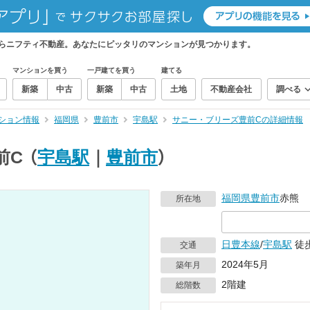
らニフティ不動産。あなたにピッタリのマンションが見つかります。
マンションを買う
一戸建てを買う
建てる
新築
中古
新築
中古
土地
不動産会社
調べる
ション情報
福岡県
豊前市
宇島駅
サニー・ブリーズ豊前Cの詳細情報
前C
（
宇島駅
｜
豊前市
）
福岡県
豊前市
赤熊
所在地
日豊本線
/
宇島駅
徒歩
交通
2024年5月
築年月
2階建
総階数