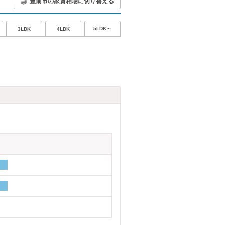
豊前市の家賃相場に切り替える
5LDK～
3LDK
4LDK