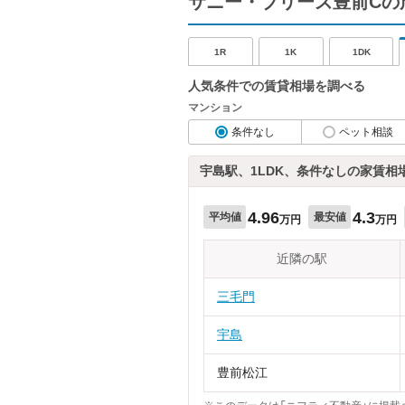
サニー・ブリーズ豊前Cの
1R
1K
1DK
人気条件での賃貸相場を調べる
マンション
条件なし
ペット相談
宇島駅、1LDK、条件なしの家賃相
4.96
4.3
平均値
最安値
万円
万円
近隣の駅
三毛門
宇島
豊前松江