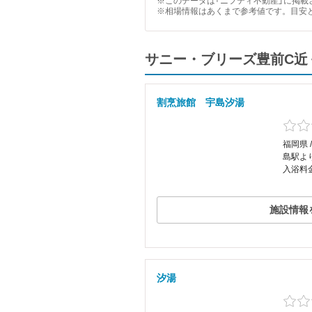
※このデータは「ニフティ不動産」に掲載さ
※相場情報はあくまで参考値です。目安
サニー・ブリーズ豊前C近
割烹旅館 宇島汐湯
福岡県 
島駅よ
入浴料
施設情報
汐湯