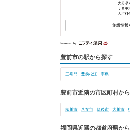
大分県 
ＪＲ中
入浴料金
施設情報
Powered by
豊前市の駅から探す
三毛門
豊前松江
宇島
豊前市近隣の市区町村から
柳川市
八女市
筑後市
大川市
福岡県近隣の都道府県から