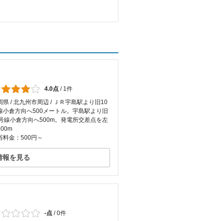
4.0点
/
1件
岡県 / 北九州市周辺 / ＪＲ宇島駅より旧10
線小倉方向へ500メートル。宇島駅より旧
0号線小倉方向へ500m。発電所交差点を左
00m
浴料金：500円～
情報を見る
-点
/
0件