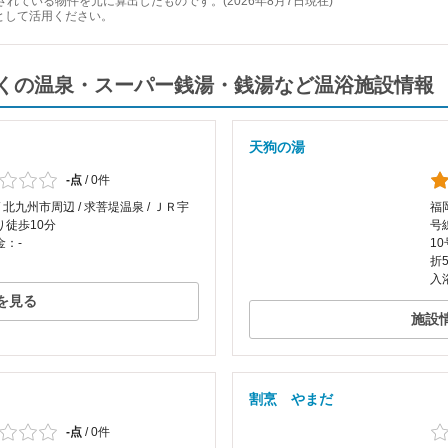
れている物件を元に算出したものです。(2026年8月7日現在)
として活用ください。
くの温泉・スーパー銭湯・銭湯など温浴施設情報
天狗の湯
-点
/
0件
/ 北九州市周辺 / 求菩堤温泉 / ＪＲ宇
福
り徒歩10分
号
金：-
1
折5
入
を見る
施設
割烹 やまだ
-点
/
0件