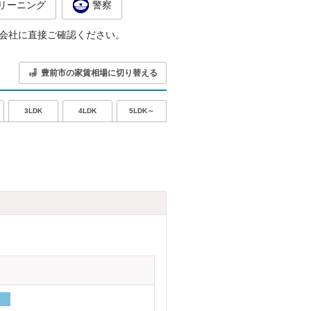
リーニング
警察
会社に直接ご確認ください。
豊前市の家賃相場に切り替える
5LDK～
3LDK
4LDK