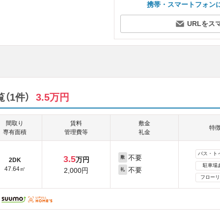
携帯・スマートフォン
URLをス
（1件）
3.5万円
間取り
賃料
敷金
特
専有面積
管理費等
礼金
バス・ト
不要
3.5
敷
万円
2DK
駐車場
47.64㎡
不要
2,000円
礼
フローリ