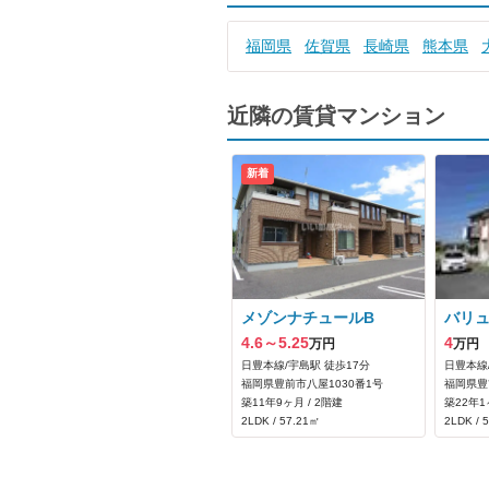
福岡県
佐賀県
長崎県
熊本県
近隣の賃貸マンション
新着
メゾンナチュールB
バリ
4.6～5.25
4
万円
万円
日豊本線/宇島駅 徒歩17分
日豊本線
福岡県豊前市八屋1030番1号
福岡県豊
築11年9ヶ月 / 2階建
築22年1
2LDK / 57.21㎡
2LDK / 