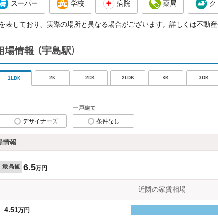
スーパー
学校
病院
薬局
ク
を表しており、実際の場所と異なる場合がございます。詳しくは不動産
賃相場情報
（宇島駅）
2K
2DK
2LDK
3K
3DK
1LDK
一戸建て
デザイナーズ
条件なし
場情報
6.5
最高値
万円
近隣の家賃相場
4.51
万円