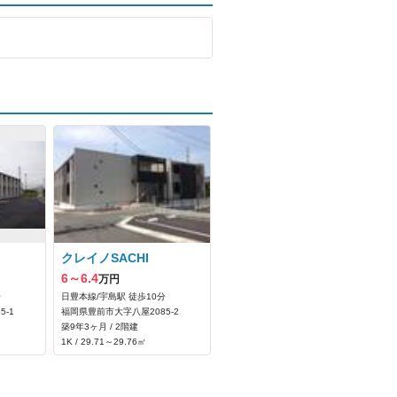
クレイノSACHI
6～6.4
万円
分
日豊本線/宇島駅 徒歩10分
‐1
福岡県豊前市大字八屋2085‐2
築9年3ヶ月 / 2階建
1K / 29.71～29.76㎡