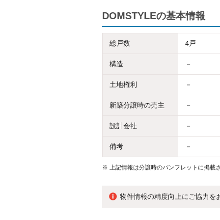
DOMSTYLEの基本情報
総戸数
4戸
構造
－
土地権利
－
新築分譲時の売主
－
設計会社
－
備考
－
※
上記情報は分譲時のパンフレットに掲載さ
物件情報の精度向上にご協力を