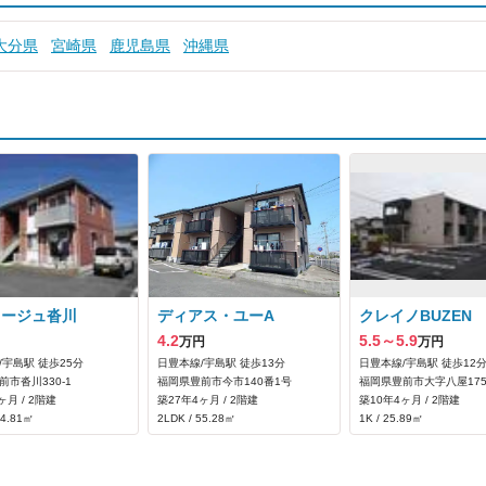
大分県
宮崎県
鹿児島県
沖縄県
ュージュ沓川
ディアス・ユーA
クレイノBUZEN
4.2
5.5～5.9
万円
万円
/宇島駅 徒歩25分
日豊本線/宇島駅 徒歩13分
日豊本線/宇島駅 徒歩12
前市沓川330-1
福岡県豊前市今市140番1号
福岡県豊前市大字八屋1755
ヶ月 / 2階建
築27年4ヶ月 / 2階建
築10年4ヶ月 / 2階建
54.81㎡
2LDK / 55.28㎡
1K / 25.89㎡