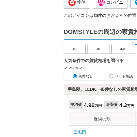
物件
コンビニ
このアイコンは物件のおおよその位置
DOMSTYLEの周辺の家
1R
1K
1DK
人気条件での賃貸相場を調べる
マンション
条件なし
ペット相談
宇島駅、1LDK、条件なしの家賃相
4.96
4.3
平均値
最安値
万円
万円
近隣の駅
三毛門