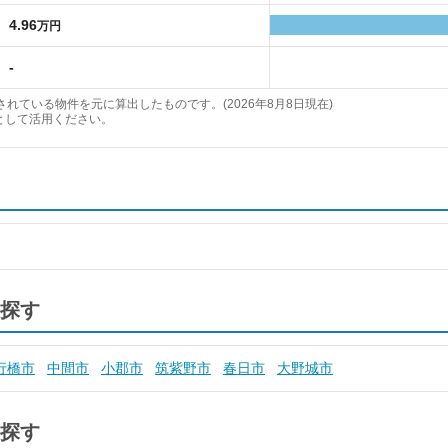
4.96
万円
-
れている物件を元に算出したものです。(2026年8月8日現在)
として活用ください。
探す
行橋市
中間市
小郡市
筑紫野市
春日市
大野城市
探す