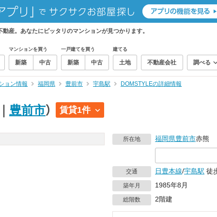
ィ不動産。あなたにピッタリのマンションが見つかります。
マンションを買う
一戸建てを買う
建てる
新築
中古
新築
中古
土地
不動産会社
調べる
ション情報
福岡県
豊前市
宇島駅
DOMSTYLEの詳細情報
｜
豊前市
）
賃貸1件
福岡県
豊前市
赤熊
所在地
日豊本線
/
宇島駅
徒
交通
1985年8月
築年月
2階建
総階数