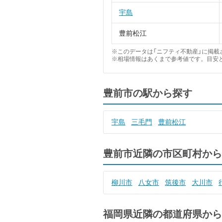
宇島
豊前松江
※このデータは「ニフティ不動産」に掲載さ
※相場情報はあくまで参考値です。目安
豊前市の駅から探す
宇島
三毛門
豊前松江
豊前市近隣の市区町村から
柳川市
八女市
筑後市
大川市
福岡県近隣の都道府県から