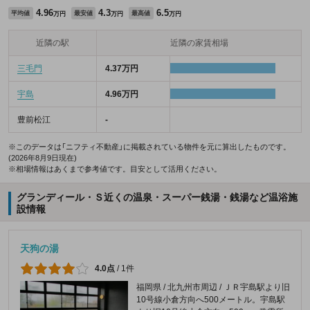
4.96
4.3
6.5
平均値
最安値
最高値
万円
万円
万円
近隣の駅
近隣の家賃相場
三毛門
4.37万円
宇島
4.96万円
豊前松江
-
※このデータは「ニフティ不動産」に掲載されている物件を元に算出したものです。
(2026年8月9日現在)
※相場情報はあくまで参考値です。目安として活用ください。
グランディール・Ｓ近くの温泉・スーパー銭湯・銭湯など温浴施
設情報
天狗の湯
4.0点
/
1件
福岡県 / 北九州市周辺 / ＪＲ宇島駅より旧
10号線小倉方向へ500メートル。宇島駅