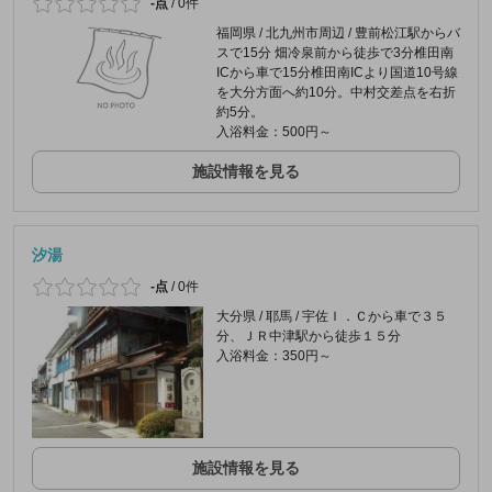
-点
/
0件
福岡県 / 北九州市周辺 / 豊前松江駅からバ
スで15分 畑冷泉前から徒歩で3分椎田南
ICから車で15分椎田南ICより国道10号線
を大分方面へ約10分。中村交差点を右折
約5分。
入浴料金：500円～
施設情報を見る
汐湯
-点
/
0件
大分県 / 耶馬 / 宇佐Ｉ．Ｃから車で３５
分、ＪＲ中津駅から徒歩１５分
入浴料金：350円～
施設情報を見る