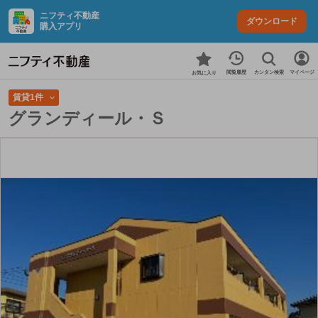
ニフティ不動産
ダウンロード
購入アプリ
カンタン検索
閲覧履歴
マイページ
お気に入り
賃貸1件
グランディール・Ｓ