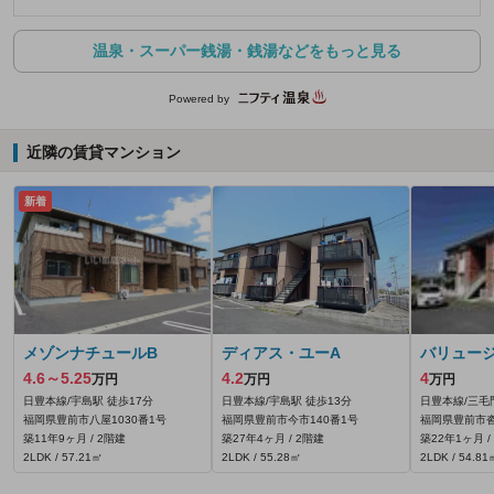
温泉・スーパー銭湯・銭湯などをもっと見る
Powered by
近隣の賃貸マンション
新着
メゾンナチュールB
ディアス・ユーA
バリュー
4.6～5.25
4.2
4
万円
万円
万円
日豊本線/宇島駅 徒歩17分
日豊本線/宇島駅 徒歩13分
日豊本線/三毛
福岡県豊前市八屋1030番1号
福岡県豊前市今市140番1号
福岡県豊前市沓川
築11年9ヶ月 / 2階建
築27年4ヶ月 / 2階建
築22年1ヶ月 /
2LDK / 57.21㎡
2LDK / 55.28㎡
2LDK / 54.81