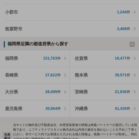
小郡市
1,244
件
筑紫野市
3,468
件
福岡県近隣の都道府県から探す
福岡県
佐賀県
151,763
件
19,477
件
長崎県
熊本県
27,622
件
39,571
件
大分県
宮崎県
28,499
件
21,936
件
鹿児島県
沖縄県
30,064
件
41,430
件
当サイトの物件及び不動産会社、外壁塗装業者の情報は検索パートナーが提供している情
報であり、ニフティライフスタイル株式会社は内容の責任を負わないことを予めご了承く
ださい。本サービス内でお客様が入力される個人情報は、検索パートナーが取得し、同社
免責
事項
の定める個人情報規約に従って取り扱われます。