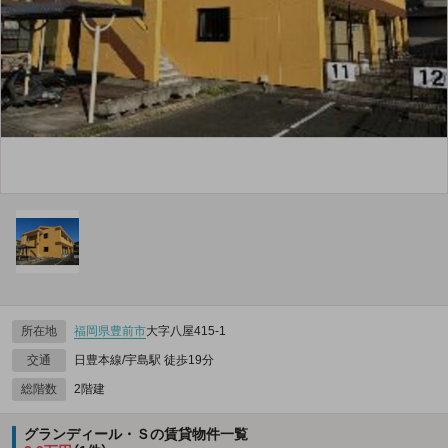
所在地
福岡県
豊前市
大字八屋415‐1
交通
日豊本線/宇島駅 徒歩19分
総階数
2階建
グランディール・Ｓの賃貸物件一覧