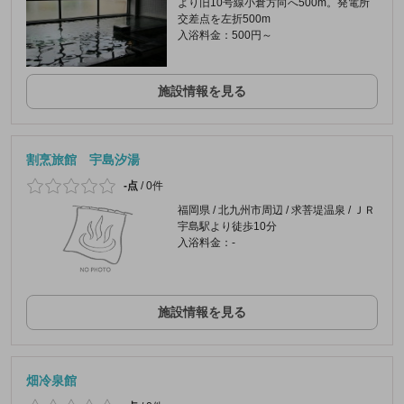
より旧10号線小倉方向へ500m。発電所
交差点を左折500m
入浴料金：500円～
施設情報を見る
割烹旅館 宇島汐湯
-点
/
0件
福岡県 / 北九州市周辺 / 求菩堤温泉 / ＪＲ
宇島駅より徒歩10分
入浴料金：-
施設情報を見る
畑冷泉館