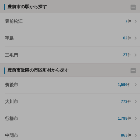
豊前市の駅から探す
豊前松江
7
件
宇島
62
件
三毛門
27
件
豊前市近隣の市区町村から探す
筑後市
1,596
件
大川市
773
件
行橋市
1,798
件
中間市
863
件