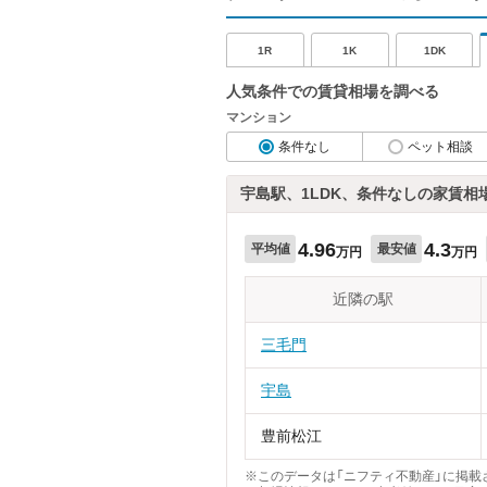
1R
1K
1DK
人気条件での賃貸相場を調べる
マンション
条件なし
ペット相談
宇島駅、1LDK、条件なしの家賃相
4.96
4.3
平均値
最安値
万円
万円
近隣の駅
三毛門
宇島
豊前松江
※このデータは「ニフティ不動産」に掲載さ