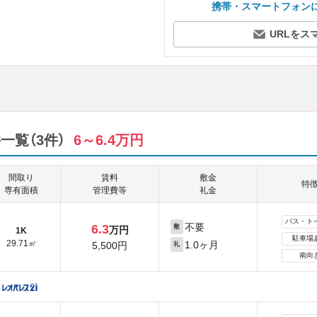
携帯・スマートフォン
URLをス
一覧（3件）
6～6.4万円
間取り
賃料
敷金
特
専有面積
管理費等
礼金
バス・ト
不要
6.3
敷
万円
1K
駐車場
29.71㎡
1.0ヶ月
5,500円
礼
南向