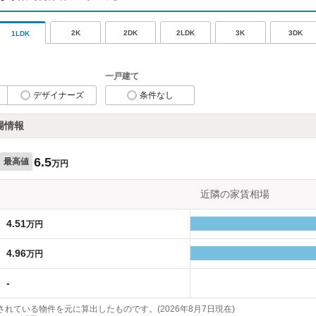
2K
2DK
2LDK
3K
3DK
1LDK
一戸建て
デザイナーズ
条件なし
場情報
6.5
最高値
万円
近隣の家賃相場
4.51
万円
4.96
万円
-
れている物件を元に算出したものです。(2026年8月7日現在)