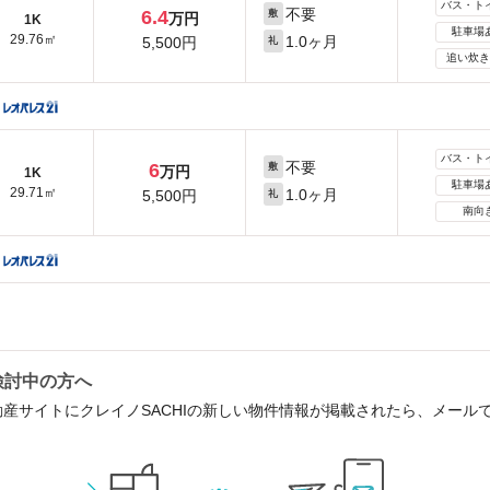
バス・ト
不要
6.4
敷
万円
1K
駐車場
29.76㎡
1.0ヶ月
5,500円
礼
追い炊き
バス・ト
不要
6
敷
万円
1K
駐車場
29.71㎡
1.0ヶ月
5,500円
礼
南向
検討中の方へ
動産サイトにクレイノSACHIの新しい物件情報が掲載されたら、メール