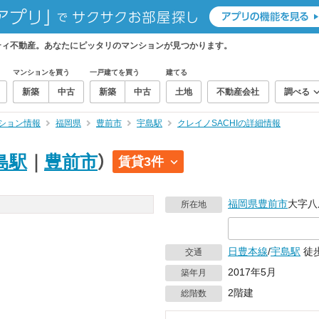
フティ不動産。あなたにピッタリのマンションが見つかります。
マンションを買う
一戸建てを買う
建てる
新築
中古
新築
中古
土地
不動産会社
調べる
ション情報
福岡県
豊前市
宇島駅
クレイノSACHIの詳細情報
島駅
｜
豊前市
）
賃貸3件
福岡県
豊前市
大字八屋
所在地
日豊本線
/
宇島駅
徒歩
交通
2017年5月
築年月
2階建
総階数