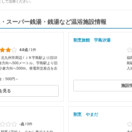
として活用ください。
温泉・スーパー銭湯・銭湯など温浴施設情報
割烹旅館 宇島汐湯
4.0点
/
1件
/ 北九州市周辺 / ＪＲ宇島駅より旧10
福岡
倉方向へ500メートル。宇島駅より旧
島
線小倉方向へ500m。発電所交差点を左
入
m
：500円～
施設
を見る
割烹 やまだ
-点
/
0件