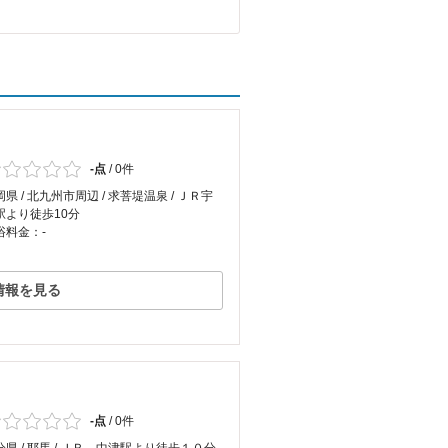
-点
/
0件
県 / 北九州市周辺 / 求菩堤温泉 / ＪＲ宇
駅より徒歩10分
浴料金：-
情報を見る
-点
/
0件