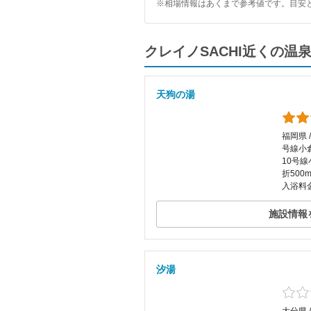
※相場情報はあくまで参考値です。目安
クレイノSACHI近くの
天狗の湯
福岡県 
号線小
10号
折500
入浴料金
施設情報
汐湯