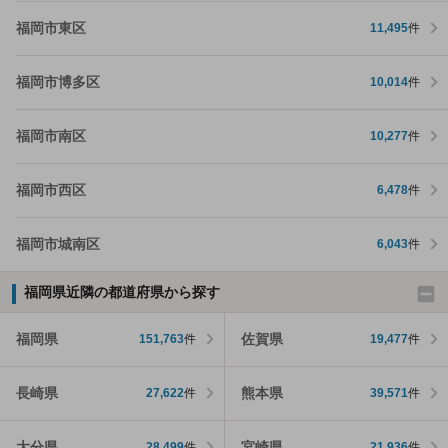
福岡市東区
11,495
件
福岡市博多区
10,014
件
福岡市南区
10,277
件
福岡市西区
6,478
件
福岡市城南区
6,043
件
福岡県近隣の都道府県から探す
福岡県
佐賀県
151,763
件
19,477
件
長崎県
熊本県
27,622
件
39,571
件
大分県
宮崎県
28,499
件
21,936
件