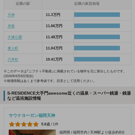
近隣の駅
近隣の家賃相場
天神
11.3万円
赤坂
11.66万円
大濠公園
11.48万円
唐人町
11.04万円
六本松
10.41万円
※このデータは「ニフティ不動産」に掲載されている物件を元に算出したものです。
(2026年8月8日現在)
※相場情報はあくまで参考値です。目安として活用ください。
S-RESIDENCE大手門awesome近くの温泉・スーパー銭湯・銭湯
など温浴施設情報
サウナヨーガン福岡天神
5.0点
/
1件
福岡県 / 福岡市内 / 天神駅より徒歩約8分