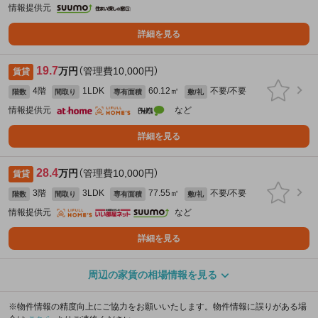
情報提供元
詳細を見る
19.7
万円
（管理費10,000円）
賃貸
4階
1LDK
60.12㎡
不要/不要
階数
間取り
専有面積
敷/礼
情報提供元
など
詳細を見る
28.4
万円
（管理費10,000円）
賃貸
3階
3LDK
77.55㎡
不要/不要
階数
間取り
専有面積
敷/礼
情報提供元
など
詳細を見る
周辺の家賃の相場情報を見る
※物件情報の精度向上にご協力をお願いいたします。物件情報に誤りがある場