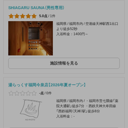
SHIAGARU SAUNA（男性専用）
5.0点
/
1件
福岡県 / 福岡市内 / 空港線天神駅西1出口
より徒歩52秒
入浴料金：1400円～
施設情報を見る
湯らっくす福岡今泉店【2026年夏オープン】
-点
/
0件
福岡県 / 福岡市内 / ・福岡市営七隈線「薬
院大通駅」徒歩7分 ・西鉄天神大牟田線
「西鉄福岡（天神）駅」徒歩8分
入浴料金：-