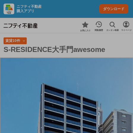
ニフティ不動産
ダウンロード
購入アプリ
カンタン検索
閲覧履歴
マイページ
お気に入り
賃貸10件
S-RESIDENCE大手門awesome