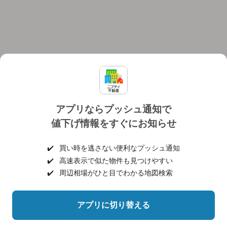
アプリならプッシュ通知で
値下げ情報をすぐにお知らせ
対応機種
個人情報保護ポリシー
利用規約
運営会社
✔️
買い時を逃さない便利なプッシュ通知
ヘルプ・お問い合わせ
採用情報
✔️
高速表示で似た物件も見つけやすい
✔️
周辺相場がひと目でわかる地図検索
アプリに切り替える
©NIFTY Lifestyle Co., Ltd.