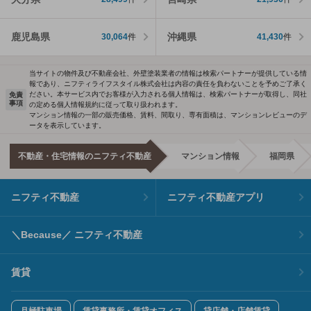
鹿児島県
沖縄県
30,064
件
41,430
件
当サイトの物件及び不動産会社、外壁塗装業者の情報は検索パートナーが提供している情
報であり、ニフティライフスタイル株式会社は内容の責任を負わないことを予めご了承く
ださい。本サービス内でお客様が入力される個人情報は、検索パートナーが取得し、同社
免責
事項
の定める個人情報規約に従って取り扱われます。
マンション情報の一部の販売価格、賃料、間取り、専有面積は、マンションレビューのデ
ータを表示しています。
不動産・住宅情報のニフティ不動産
マンション情報
福岡県
ニフティ不動産
ニフティ不動産アプリ
＼Because／ ニフティ不動産
賃貸
月極駐車場
賃貸事務所・賃貸オフィス
貸店舗・店舗賃貸