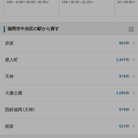
1DK～1LDK / 30.06～32.50㎡
1DK / 30.20～32.20㎡
1K / 26.00㎡
福岡市中央区の駅から探す
赤坂
863
件
唐人町
1,447
件
天神
979
件
大濠公園
1,095
件
西鉄福岡（天神）
979
件
桜坂
627
件