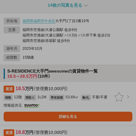
14枚の写真を見る
所在地
福岡県
福岡市中央区
大手門1丁目3番19号
交通
福岡市空港線/大濠公園駅 徒歩9分
福岡市空港線/大濠公園駅 バス3分 バス停下車 徒歩2分
福岡市空港線/赤坂駅 徒歩9分
築年月
2025年10月
総階数
15階建
S-RESIDENCE大手門awesomeの賃貸物件一覧
18.5～28.5万円
（10件）
18.5
万円
（管理費10,000円）
賃貸
12階
1LDK
53.69㎡
不要/不要
階数
間取り
専有面積
敷/礼
情報提供元
詳細を見る
18.8
万円
（管理費10,000円）
賃貸