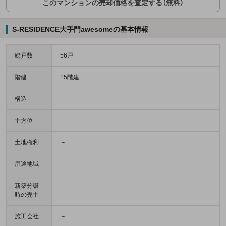
このマンションの売却価格を査定する（無料）
S-RESIDENCE大手門awesomeの基本情報
総戸数
56戸
階建
15階建
構造
－
主方位
－
土地権利
－
用途地域
－
新築分譲
－
時の売主
施工会社
－