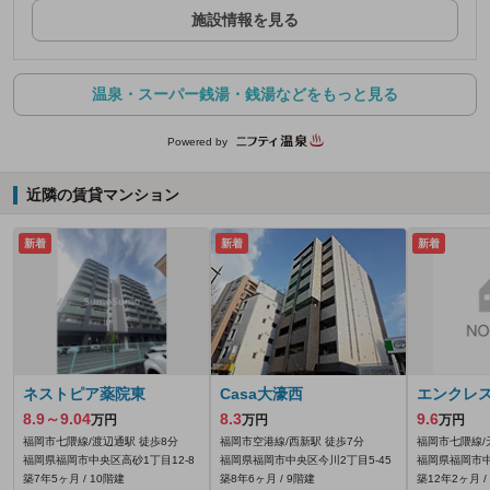
施設情報を見る
温泉・スーパー銭湯・銭湯などをもっと見る
Powered by
近隣の賃貸マンション
新着
新着
新着
ネストピア薬院東
Casa大濠西
エンクレ
8.9～9.04
8.3
9.6
万円
万円
万円
福岡市七隈線/渡辺通駅 徒歩8分
福岡市空港線/西新駅 徒歩7分
福岡市七隈線/
福岡県福岡市中央区高砂1丁目12-8
福岡県福岡市中央区今川2丁目5-45
福岡県福岡市中
築7年5ヶ月 / 10階建
築8年6ヶ月 / 9階建
築12年2ヶ月 /