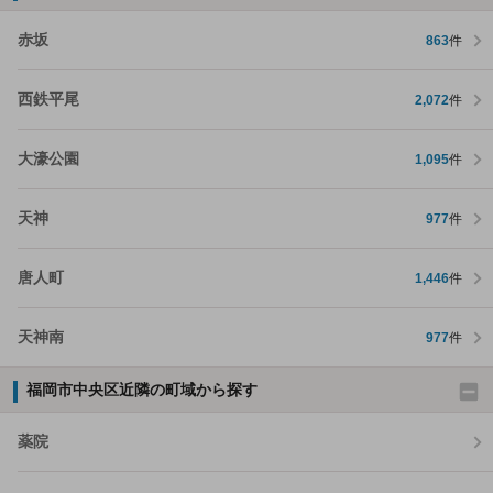
赤坂
863
件
西鉄平尾
2,072
件
大濠公園
1,095
件
天神
977
件
唐人町
1,446
件
天神南
977
件
福岡市中央区近隣の町域から探す
薬院