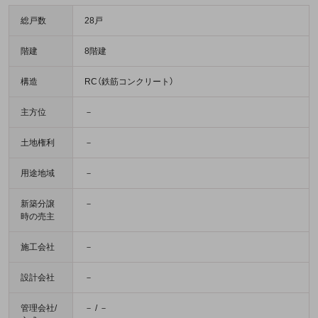
総戸数
28戸
階建
8階建
構造
RC（鉄筋コンクリート）
主方位
－
土地権利
－
用途地域
－
新築分譲
－
時の売主
施工会社
－
設計会社
－
管理会社/
－ / －