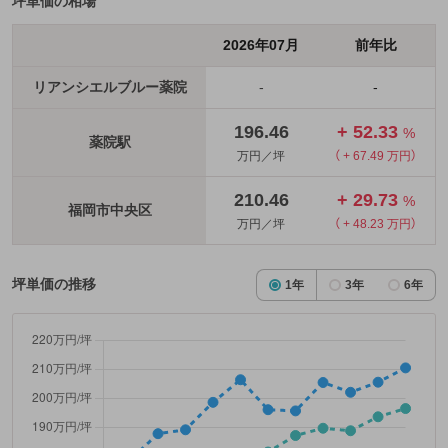
坪単価の相場
2026年07月
前年比
リアンシエルブルー薬院
-
-
196.46
+ 52.33
%
薬院駅
万円／坪
（ + 67.49 万円）
210.46
+ 29.73
%
福岡市中央区
万円／坪
（ + 48.23 万円）
坪単価の推移
1年
3年
6年