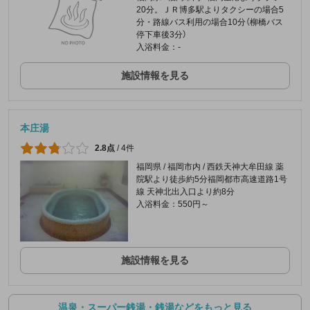
20分。ＪＲ博多駅よりタクシーの場合5
分・路線バス利用の場合10分（柳橋バス
停下車後3分）
入浴料金：-
施設情報を見る
本庄湯
2.8点
/
4件
福岡県 / 福岡市内 / 西鉄天神大牟田線 薬
院駅より徒歩約5分福岡都市高速道路1号
線 天神北出入口より約8分
入浴料金：550円～
施設情報を見る
温泉・スーパー銭湯・銭湯などをもっと見る