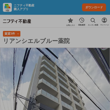
ニフティ不動産
ダウンロード
購入アプリ
カンタン検索
閲覧履歴
マイページ
お気に入り
賃貸3件
リアンシエルブルー薬院