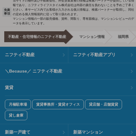
当サイトの物件及び不動産会社、外壁塗装業者の情報は検索パートナーが提供している情
報であり、ニフティライフスタイル株式会社は内容の責任を負わないことを予めご了承く
ださい。本サービス内でお客様が入力される個人情報は、検索パートナーが取得し、同社
免責
事項
の定める個人情報規約に従って取り扱われます。
マンション情報の一部の販売価格、賃料、間取り、専有面積は、マンションレビューのデ
ータを表示しています。
不動産・住宅情報のニフティ不動産
マンション情報
福岡県
ニフティ不動産
ニフティ不動産アプリ
＼Because／ ニフティ不動産
賃貸
月極駐車場
賃貸事務所・賃貸オフィス
貸店舗・店舗賃貸
貸し倉庫
新築一戸建て
新築マンション