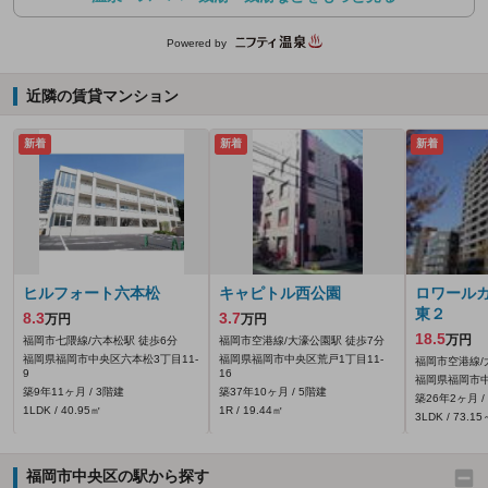
Powered by
近隣の賃貸マンション
新着
新着
新着
ヒルフォート六本松
キャピトル西公園
ロワール
東２
8.3
3.7
万円
万円
18.5
万円
福岡市七隈線/六本松駅 徒歩6分
福岡市空港線/大濠公園駅 徒歩7分
福岡県福岡市中央区六本松3丁目11-
福岡県福岡市中央区荒戸1丁目11-
福岡市空港線/
9
16
福岡県福岡市中
築9年11ヶ月 / 3階建
築37年10ヶ月 / 5階建
築26年2ヶ月 /
1LDK / 40.95㎡
1R / 19.44㎡
3LDK / 73.1
福岡市中央区の駅から探す