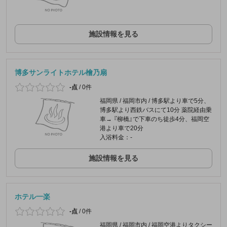
施設情報を見る
博多サンライトホテル檜乃扇
-点
/
0件
福岡県 / 福岡市内 / 博多駅より車で5分、
博多駅より西鉄バスにて10分 薬院経由乗
車→ 『柳橋』で下車のち徒歩4分、福岡空
港より車で20分
入浴料金：-
施設情報を見る
ホテル一楽
-点
/
0件
福岡県 / 福岡市内 / 福岡空港よりタクシー