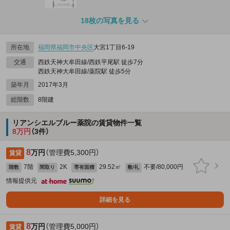
18枚の写真を見る
所在地
福岡県
福岡市中央区
大宮1丁目6-19
交通
西鉄天神大牟田線/西鉄平尾駅 徒歩7分
西鉄天神大牟田線/薬院駅 徒歩5分
築年月
2017年3月
総階数
8階建
リアンシエルブルー薬院の賃貸物件一覧
8万円
（3件）
8
万円
（管理費5,300円）
賃貸
7階
2K
29.52㎡
不要/80,000円
階数
間取り
専有面積
敷/礼
情報提供元
詳細を見る
8
万円
（管理費5,000円）
賃貸