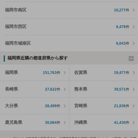
福岡市南区
10,277
件
福岡市西区
6,478
件
福岡市城南区
6,043
件
福岡県近隣の都道府県から探す
福岡県
佐賀県
151,763
件
19,477
件
長崎県
熊本県
27,622
件
39,571
件
大分県
宮崎県
28,499
件
21,936
件
鹿児島県
沖縄県
30,064
件
41,430
件