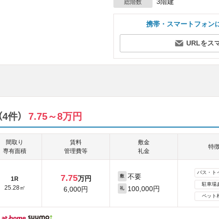
3階建
総階数
携帯・スマートフォン
URLをス
4件）
7.75～8万円
間取り
賃料
敷金
特
専有面積
管理費等
礼金
バス・ト
不要
7.75
敷
万円
1R
駐車場
25.28㎡
100,000円
6,000円
礼
ペット