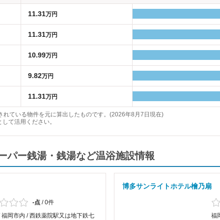
11.31
万円
11.31
万円
10.99
万円
9.82
万円
11.31
万円
れている物件を元に算出したものです。(2026年8月7日現在)
として活用ください。
スーパー銭湯・銭湯など温浴施設情報
博多サンライトホテル檜乃扇
-点
/
0件
/ 福岡市内 / 西鉄薬院駅又は地下鉄七
福