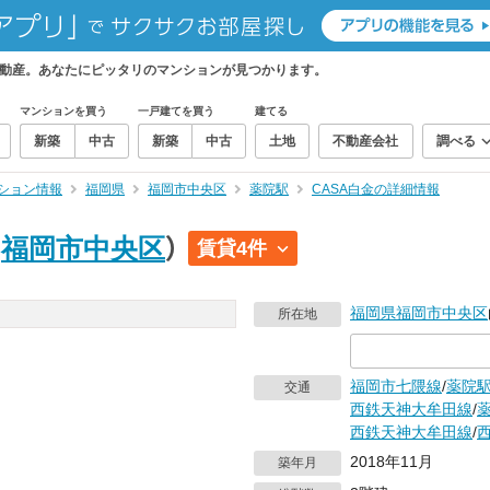
不動産。あなたにピッタリのマンションが見つかります。
マンションを買う
一戸建てを買う
建てる
新築
中古
新築
中古
土地
不動産会社
調べる
ション情報
福岡県
福岡市中央区
薬院駅
CASA白金の詳細情報
｜
福岡市中央区
）
賃貸4件
福岡県
福岡市中央区
所在地
福岡市七隈線
/
薬院
交通
西鉄天神大牟田線
/
西鉄天神大牟田線
/
2018年11月
築年月