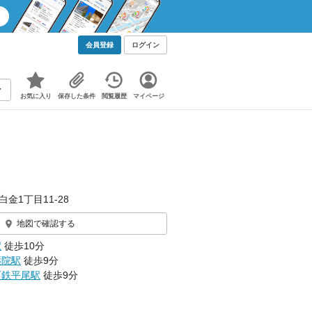
会員登録
ログイン
お気に入り
保存した条件
閲覧履歴
マイページ
白金1丁目11-28
地図で確認する
駅
徒歩10分
薬院駅
徒歩9分
西鉄平尾駅
徒歩9分