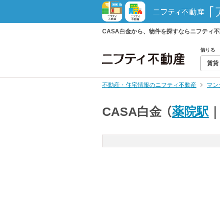
CASA白金から、物件を探すならニフティ
借りる
賃貸
不動産・住宅情報のニフティ不動産
マン
CASA白金
（
薬院駅