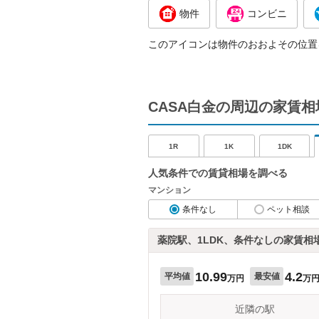
物件
コンビニ
このアイコンは物件のおおよその位置
CASA白金の周辺の家賃相
1R
1K
1DK
人気条件での賃貸相場を調べる
マンション
条件なし
ペット相談
薬院駅、1LDK、条件なしの家賃相
10.99
4.2
平均値
最安値
万円
万
近隣の駅