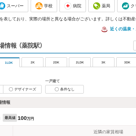
スーパー
学校
病院
薬局
ク
を表しており、実際の場所と異なる場合がございます。詳しくは不動産
近くの温泉・
場情報
（薬院駅）
2K
2DK
2LDK
3K
3DK
1LDK
一戸建て
デザイナーズ
条件なし
場情報
100
最高値
円
万円
近隣の家賃相場