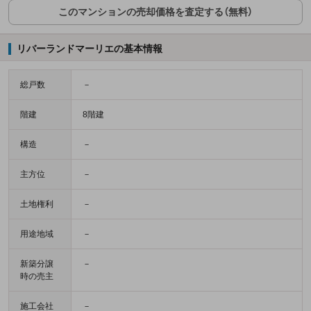
このマンションの売却価格を査定する（無料）
リバーランドマーリエの基本情報
総戸数
－
階建
8階建
構造
－
主方位
－
土地権利
－
用途地域
－
新築分譲
－
時の売主
施工会社
－