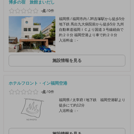
博多の宿 旅館まいだし
-点
/
0件
福岡県 / 福岡市内 / JR吉塚駅から徒歩5分
地下鉄 馬出九大病院前から徒歩5分 九州
自動車道福岡ＩＣより国道３号線経由で
約２０分 福岡空港より車で約２０分
入浴料金：-
施設情報を見る
ホテルフロント・イン福岡空港
-点
/
0件
福岡県 / 太宰府 / 地下鉄 福岡空港駅より
徒歩にて約12分
入浴料金：-
施設情報を見る