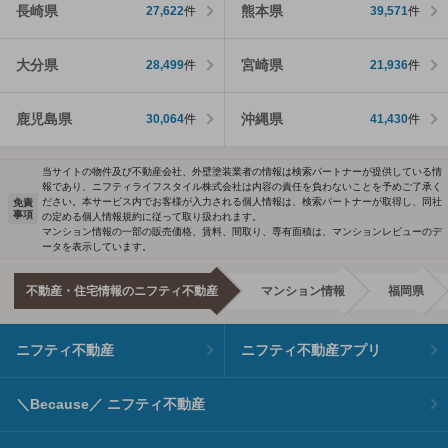
長崎県
熊本県
27,622
件
39,571
件
大分県
宮崎県
28,499
件
21,936
件
鹿児島県
沖縄県
30,064
件
41,430
件
当サイトの物件及び不動産会社、外壁塗装業者の情報は検索パートナーが提供している情
報であり、ニフティライフスタイル株式会社は内容の責任を負わないことを予めご了承く
ださい。本サービス内でお客様が入力される個人情報は、検索パートナーが取得し、同社
免責
事項
の定める個人情報規約に従って取り扱われます。
マンション情報の一部の販売価格、賃料、間取り、専有面積は、マンションレビューのデ
ータを表示しています。
不動産・住宅情報のニフティ不動産
マンション情報
福岡県
ニフティ不動産
ニフティ不動産アプリ
＼Because／ ニフティ不動産