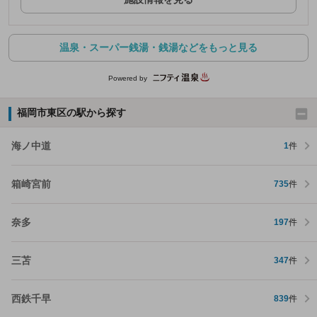
温泉・スーパー銭湯・銭湯などをもっと見る
Powered by
福岡市東区の駅から探す
海ノ中道
1
件
箱崎宮前
735
件
奈多
197
件
三苫
347
件
西鉄千早
839
件