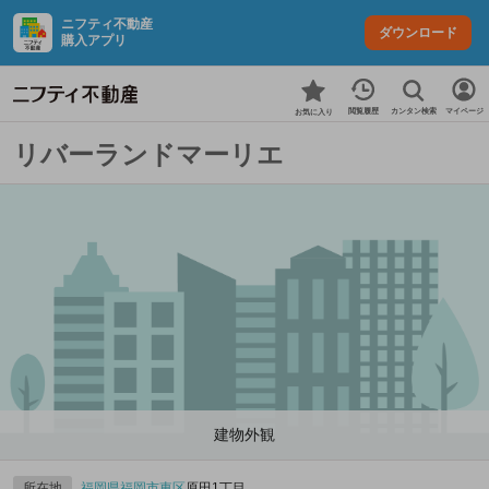
ニフティ不動産
ダウンロード
購入アプリ
カンタン検索
閲覧履歴
マイページ
お気に入り
リバーランドマーリエ
建物外観
所在地
福岡県
福岡市東区
原田1丁目