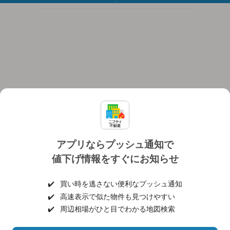
アプリならプッシュ通知で
値下げ情報をすぐにお知らせ
対応機種
個人情報保護ポリシー
利用規約
運営会社
✔️
買い時を逃さない便利なプッシュ通知
ヘルプ・お問い合わせ
採用情報
✔️
高速表示で似た物件も見つけやすい
✔️
周辺相場がひと目でわかる地図検索