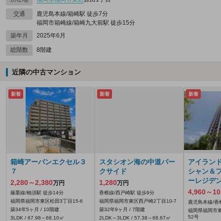
交通
鹿児島本線/箱崎駅 徒歩7分
福岡市箱崎線/箱崎九大前駅 徒歩15分
築年月
2025年6月
総階数
8階建
近隣の中古マンション
新着
新着
新着
箱崎アーバンエクセル３
スタシオン海の中道パー
アイラン
７
クサイド
シャン＆
ーレジデン
2,280～2,380
1,280
万円
万円
4,960～10
篠栗線/柚須駅 徒歩14分
香椎線/西戸崎駅 徒歩9分
福岡県福岡市東区松田3丁目15-6
福岡県福岡市東区西戸崎2丁目10-7
鹿児島本線/香
築34年5ヶ月 / 10階建
築32年9ヶ月 / 7階建
福岡県福岡市東
52号
3LDK / 67.98～68.10㎡
2LDK～3LDK / 57.38～68.67㎡