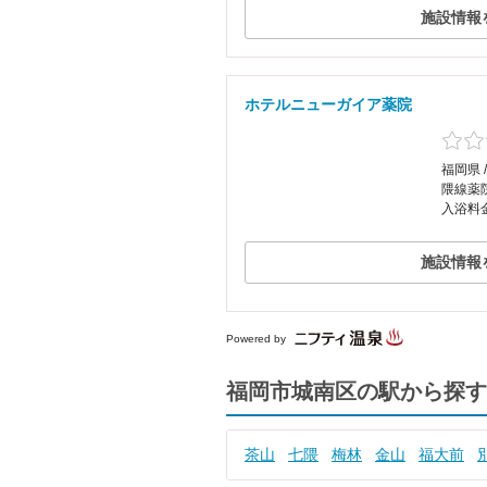
施設情報
ホテルニューガイア薬院
福岡県 
隈線薬
入浴料
施設情報
Powered by
福岡市城南区の駅から探す
茶山
七隈
梅林
金山
福大前