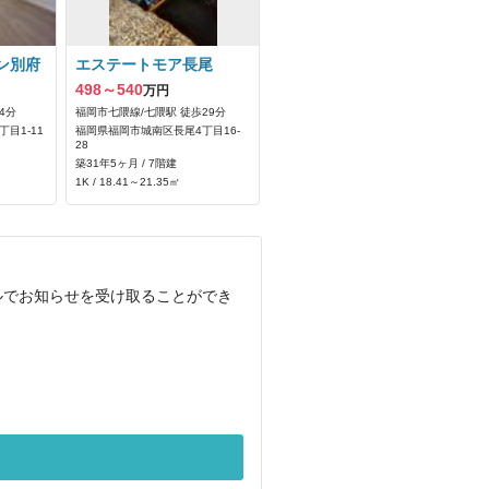
ン別府
エステートモア長尾
498～540
万円
4分
福岡市七隈線/七隈駅 徒歩29分
目1-11
福岡県福岡市城南区長尾4丁目16-
28
築31年5ヶ月 / 7階建
1K / 18.41～21.35㎡
ルでお知らせを受け取ることができ