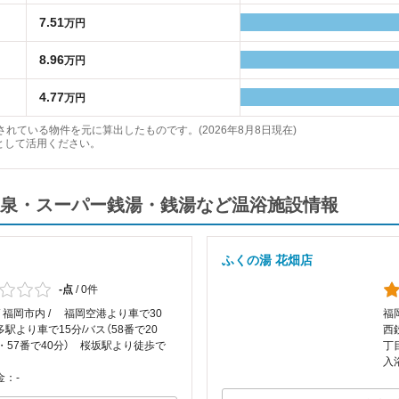
7.51
万円
8.96
万円
4.77
万円
れている物件を元に算出したものです。(2026年8月8日現在)
として活用ください。
泉・スーパー銭湯・銭湯など温浴施設情報
ふくの湯 花畑店
-点
/
0件
/ 福岡市内 / 福岡空港より車で30
福
駅より車で15分/バス（58番で20
西
・57番で40分） 桜坂駅より徒歩で
丁
入
金：-