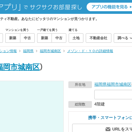
ティ不動産。あなたにピッタリのマンションが見つかります。
マンションを買う
一戸建てを買う
建てる
新築
中古
新築
中古
土地
不動産会社
調べる
ション情報
福岡県
福岡市城南区
メゾン・ド・ＹＯの詳細情報
福岡市城南区
）
福岡県
福岡市城南区
所在地
4階建
総階数
携帯・スマートフォン
URLをス