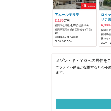
アムール友泉亭
ロイ
リテ
2,180
万円
4,980
福岡市七隈線/七隈駅 徒歩17分
福岡県福岡市城南区神松寺3丁目3-
福岡市七
10
福岡県福
築34年1ヶ月 / 4階建
築21年7
3LDK / 63.50㎡
3LDK～3
メゾン・ド・ＹＯへの居住を
ニフティ不動産が提携する15の不
ます。