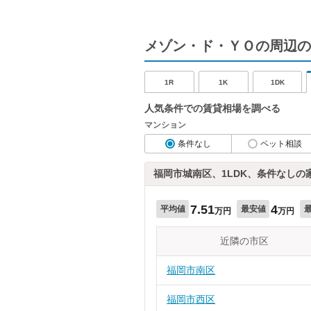
メゾン・ド・ＹＯの周辺の
1R
1K
1DK
人気条件での賃貸相場を調べる
マンション
条件なし
ペット相談
福岡市城南区、1LDK、条件なしの
7.51
4
平均値
最安値
万円
万円
近隣の市区
福岡市南区
福岡市西区