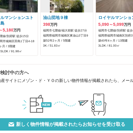
ヤルマンションユト
油山団地９棟
ロイヤルマンショ
田島
398
5,090～5,099
万円
万円
～5,180
万円
福岡市七隈線/福大前駅 徒歩27分
福岡市七隈線/別府駅 徒歩
福岡県福岡市城南区東油山3丁目9
福岡県福岡市城南区別府3丁
隈線/別府駅 徒歩15分
築52年2ヶ月 / 5階建
築40年4ヶ月 / 13階建
岡市城南区田島1丁目4-18
3K / 51.83㎡
3LDK / 81.00㎡
ヶ月 / 3階建
SLDK / 91.98㎡
ご検討中の方へ
動産サイトにメゾン・ド・ＹＯの新しい物件情報が掲載されたら、メー
新しく物件情報が掲載されたらお知らせを受け取る