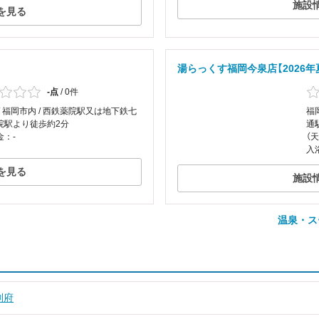
施設
を見る
湯らっくす福岡今泉店【2026年
-点
/
0件
/ 福岡市内 / 西鉄薬院駅又は地下鉄七
福
院駅より徒歩約2分
通
金：-
（
入
を見る
施設
温泉・ス
別府