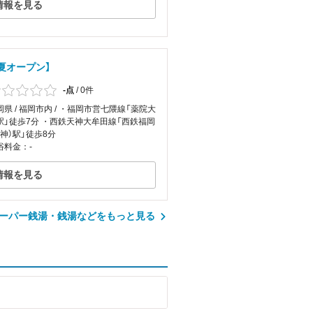
情報を見る
夏オープン】
-点
/
0件
岡県 / 福岡市内 / ・福岡市営七隈線「薬院大
駅」徒歩7分 ・西鉄天神大牟田線「西鉄福岡
天神）駅」徒歩8分
浴料金：-
情報を見る
ーパー銭湯・銭湯などをもっと見る