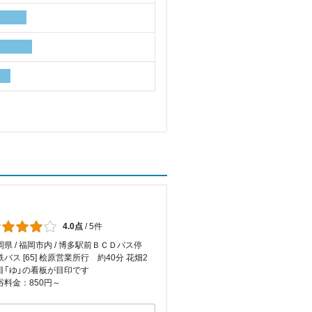
4.0点
/
5件
岡県 / 福岡市内 / 博多駅前ＢＣＤバス停
鉄バス [65] 桧原営業所行 約40分 花畑2
目「ゆ」の看板が目印です
浴料金：850円～