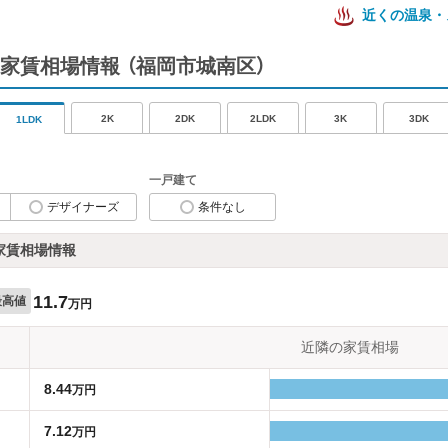
近くの温泉・
家賃相場情報
（福岡市城南区）
2K
2DK
2LDK
3K
3DK
1LDK
一戸建て
デザイナーズ
条件なし
家賃相場情報
11.7
最高値
万円
近隣の家賃相場
8.44
万円
7.12
万円