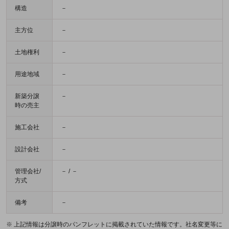
構造
－
主方位
－
土地権利
－
用途地域
－
新築分譲
－
時の売主
施工会社
－
設計会社
－
管理会社/
－ / －
方式
備考
－
※ 上記情報は分譲時のパンフレットに掲載されていた情報です。社名変更等に