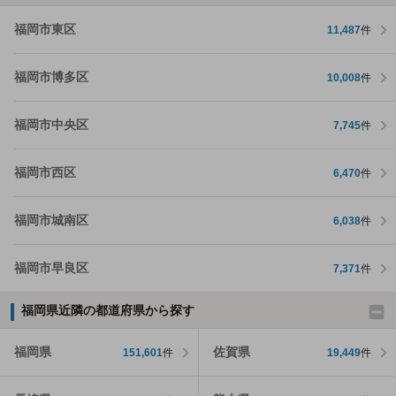
福岡市東区
11,487
件
福岡市博多区
10,008
件
福岡市中央区
7,745
件
福岡市西区
6,470
件
福岡市城南区
6,038
件
福岡市早良区
7,371
件
福岡県近隣の都道府県から探す
福岡県
佐賀県
151,601
件
19,449
件