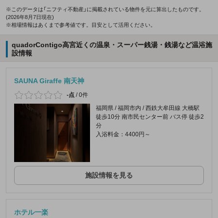
※このデータは「ニフティ不動産」に掲載されている物件を元に算出したものです。
(2026年8月7日現在)
※相場情報はあくまで参考値です。目安として活用ください。
quadorContigo高宮近くの温泉・スーパー銭湯・銭湯など温浴施
設情報
SAUNA Giraffe 南天神
-点
/
0件
福岡県 / 福岡市内 / 西鉄大牟田線 大橋駅
徒歩10分 南市民センター前 バス停 徒歩2
分
入浴料金：4400円～
施設情報を見る
ホテル一楽