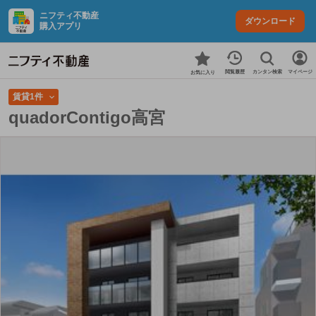
ニフティ不動産
ダウンロード
購入アプリ
カンタン検索
閲覧履歴
マイページ
お気に入り
賃貸1件
quadorContigo高宮