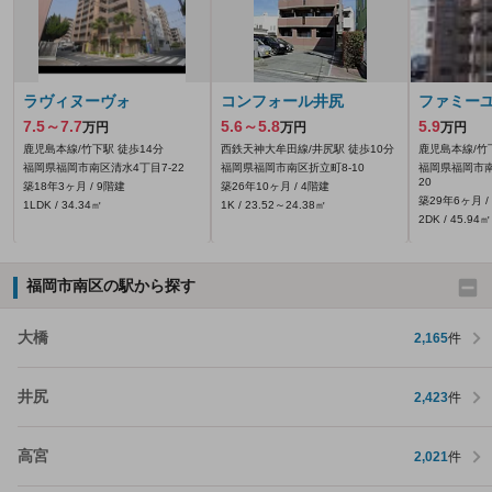
ラヴィヌーヴォ
コンフォール井尻
ファミーユ
7.5～7.7
5.6～5.8
5.9
万円
万円
万円
鹿児島本線/竹下駅 徒歩14分
西鉄天神大牟田線/井尻駅 徒歩10分
鹿児島本線/竹
福岡県福岡市南区清水4丁目7-22
福岡県福岡市南区折立町8-10
福岡県福岡市南
20
築18年3ヶ月 / 9階建
築26年10ヶ月 / 4階建
築29年6ヶ月 /
1LDK / 34.34㎡
1K / 23.52～24.38㎡
2DK / 45.94㎡
福岡市南区の駅から探す
大橋
2,165
件
井尻
2,423
件
高宮
2,021
件