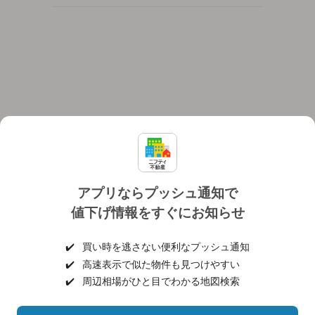
アプリならプッシュ通知で
値下げ情報をすぐにお知らせ
対応機種
個人情報保護ポリシー
利用規約
運営会社
✔️
買い時を逃さない便利なプッシュ通知
ヘルプ・お問い合わせ
採用情報
✔️
高速表示で似た物件も見つけやすい
✔️
周辺相場がひと目でわかる地図検索