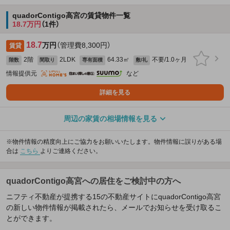
quadorContigo高宮の賃貸物件一覧
18.7万円
（1件）
18.7
万円
（管理費8,300円）
賃貸
2階
2LDK
64.33㎡
不要/1.0ヶ月
階数
間取り
専有面積
敷/礼
情報提供元
など
詳細を見る
周辺の家賃の相場情報を見る
※物件情報の精度向上にご協力をお願いいたします。物件情報に誤りがある場
合は
こちら
よりご連絡ください。
quadorContigo高宮への居住をご検討中の方へ
ニフティ不動産が提携する15の不動産サイトにquadorContigo高宮
の新しい物件情報が掲載されたら、メールでお知らせを受け取るこ
とができます。