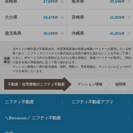
長崎県
熊本県
27,605
件
39,546
件
大分県
宮崎県
28,478
件
21,920
件
鹿児島県
沖縄県
30,040
件
41,401
件
当サイトの物件及び不動産会社、外壁塗装業者の情報は検索パートナーが提供している情
報であり、ニフティライフスタイル株式会社は内容の責任を負わないことを予めご了承く
ださい。本サービス内でお客様が入力される個人情報は、検索パートナーが取得し、同社
免責
事項
の定める個人情報規約に従って取り扱われます。
マンション情報の一部の販売価格、賃料、間取り、専有面積は、マンションレビューのデ
ータを表示しています。
不動産・住宅情報のニフティ不動産
マンション情報
福岡県
ニフティ不動産
ニフティ不動産アプリ
＼Because／ ニフティ不動産