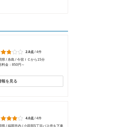
2.8点
/
4件
県 / 糸島 / 今宿ＩＣから15分
浴料金：850円～
情報を見る
4.0点
/
4件
岡県 / 福岡市内 / 小田部5丁目バス停を下車