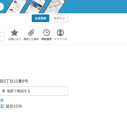
会員登録
ログイン
お気に入り
保存した条件
閲覧履歴
マイページ
宿3丁目12番9号
地図で確認する
9分
市駅
徒歩12分