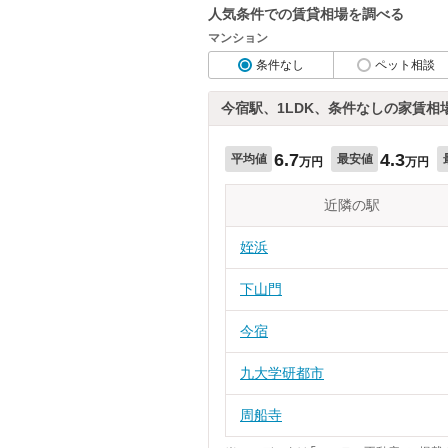
人気条件での賃貸相場を調べる
マンション
条件なし
ペット相談
今宿駅、1LDK、条件なしの家賃相
6.7
4.3
平均値
最安値
万円
万円
近隣の駅
姪浜
下山門
今宿
九大学研都市
周船寺