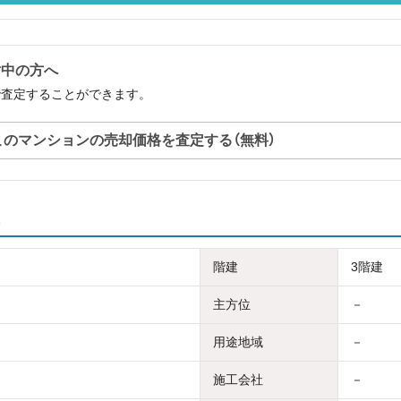
討中の方へ
で査定することができます。
このマンションの売却価格を査定する（無料）
階建
3階建
主方位
－
用途地域
－
施工会社
－