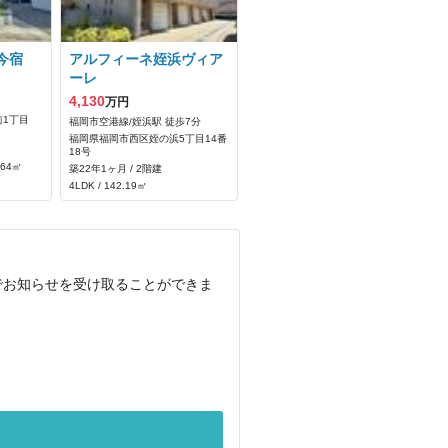
今宿
アルフィーネ姪浜ヴィア
ーレ
4,130
万円
1丁目
福岡市空港線/姪浜駅 徒歩7分
福岡県福岡市西区姪の浜5丁目14番
18号
.64㎡
築22年1ヶ月 / 2階建
4LDK / 142.19㎡
でお知らせを受け取ることができま