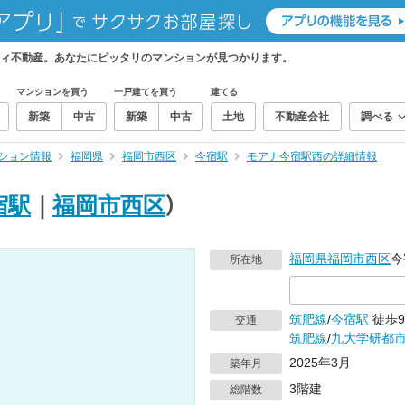
ィ不動産。あなたにピッタリのマンションが見つかります。
マンションを買う
一戸建てを買う
建てる
新築
中古
新築
中古
土地
不動産会社
調べる
ション情報
福岡県
福岡市西区
今宿駅
モアナ今宿駅西の詳細情報
宿駅
｜
福岡市西区
）
福岡県
福岡市西区
今
所在地
筑肥線
/
今宿駅
徒歩
交通
筑肥線
/
九大学研都
2025年3月
築年月
3階建
総階数