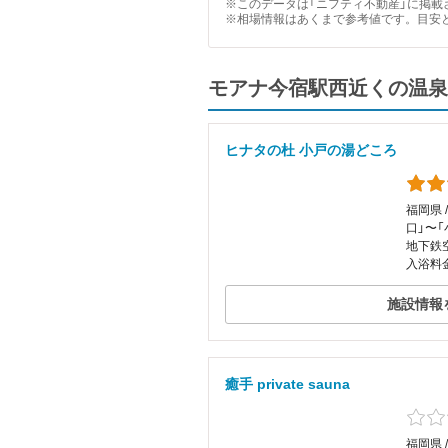
※このデータは「ニフティ不動産」に掲載さ
※相場情報はあくまで参考値です。目安
モアナ今宿駅西近くの温泉
ヒナタの杜 小戸の湯どころ
福岡県 
口」〜「
地下鉄
入浴料金
施設情報
癒手 private sauna
福岡県 