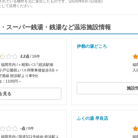
れている物件を元に算出したものです。(2026年8月7日現在)
として活用ください。
・スーパー銭湯・銭湯など温浴施設情報
伊都の湯どころ
2.2点
/
16件
/ 福岡市内 / ○ 昭和バス「姪浜駅南
福岡
小戸公園前」バス停降車後徒歩3分 ○
入
空港線 姪浜駅より車9分
：1100円～
施設
を見る
ふくの湯 早良店
-点
/
0件
/ 福岡市内 / 国道521号経由 姪浜駅よ
福