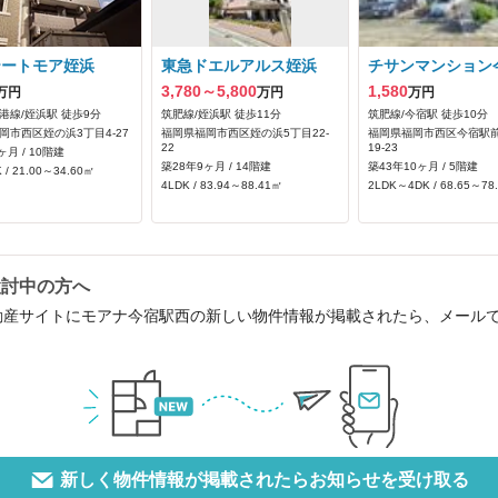
テートモア姪浜
東急ドエルアルス姪浜
チサンマンション
3,780～5,800
1,580
万円
万円
万円
港線/姪浜駅 徒歩9分
筑肥線/姪浜駅 徒歩11分
筑肥線/今宿駅 徒歩10分
岡市西区姪の浜3丁目4-27
福岡県福岡市西区姪の浜5丁目22-
福岡県福岡市西区今宿駅前
22
19-23
ヶ月 / 10階建
築28年9ヶ月 / 14階建
築43年10ヶ月 / 5階建
 / 21.00～34.60㎡
4LDK / 83.94～88.41㎡
2LDK～4DK / 68.65～78
検討中の方へ
動産サイトにモアナ今宿駅西の新しい物件情報が掲載されたら、メール
新しく物件情報が掲載されたらお知らせを受け取る