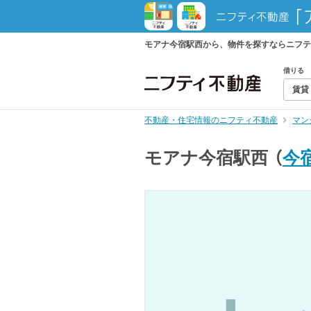
モアナ今宿駅西から、物件を探すならニフテ
借りる
賃貸
不動産・住宅情報のニフティ不動産
マン
モアナ今宿駅西
（
今