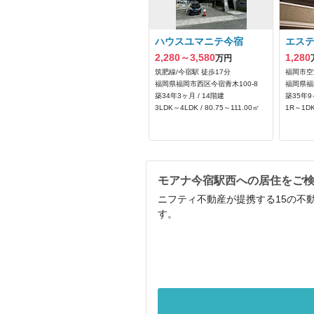
ハウスユマニテ今宿
エス
2,280～3,580
1,280
万円
筑肥線/今宿駅 徒歩17分
福岡市空
福岡県福岡市西区今宿青木100‐8
福岡県福
築34年3ヶ月 / 14階建
築35年9
3LDK～4LDK / 80.75～111.00㎡
1R～1DK
モアナ今宿駅西への居住をご
ニフティ不動産が提携する15の不
す。