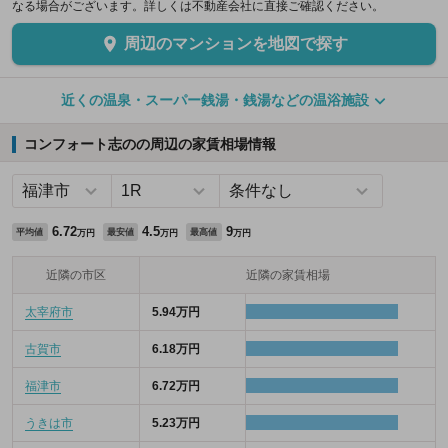
なる場合がございます。詳しくは不動産会社に直接ご確認ください。
周辺のマンションを地図で探す
近くの温泉・スーパー銭湯・銭湯などの温浴施設
コンフォート志のの周辺の家賃相場情報
6.72
4.5
9
平均値
最安値
最高値
万円
万円
万円
近隣の市区
近隣の家賃相場
太宰府市
5.94万円
古賀市
6.18万円
福津市
6.72万円
うきは市
5.23万円