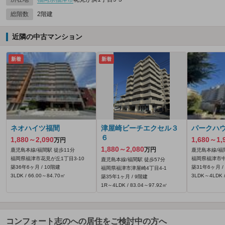
総階数
2階建
近隣の中古マンション
新着
新着
ネオハイツ福間
津屋崎ビーチエクセル３
パークハ
６
1,880～2,090
1,680～1,
万円
1,880～2,080
万円
鹿児島本線/福間駅 徒歩11分
鹿児島本線/福
福岡県福津市花見が丘1丁目3-10
福岡県福津市中
鹿児島本線/福間駅 徒歩57分
築36年6ヶ月 / 10階建
築31年6ヶ月 /
福岡県福津市津屋崎4丁目4-1
3LDK / 66.00～84.70㎡
3LDK～4LDK /
築35年1ヶ月 / 9階建
1R～4LDK / 83.04～97.92㎡
コンフォート志のへの居住をご検討中の方へ