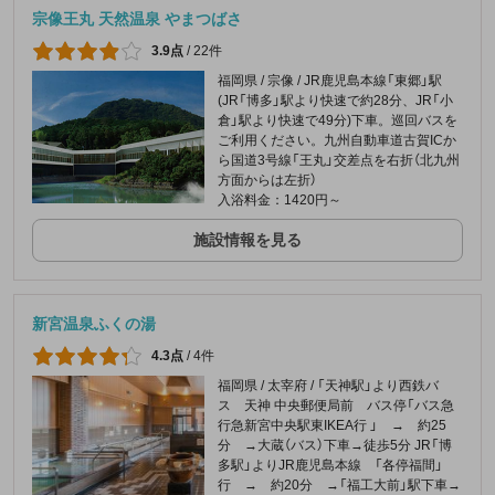
宗像王丸 天然温泉 やまつばさ
3.9点
/
22件
福岡県 / 宗像 / JR鹿児島本線「東郷」駅
(JR「博多」駅より快速で約28分、JR「小
倉」駅より快速で49分)下車。巡回バスを
ご利用ください。九州自動車道古賀ICか
ら国道3号線「王丸」交差点を右折（北九州
方面からは左折）
入浴料金：1420円～
施設情報を見る
新宮温泉ふくの湯
4.3点
/
4件
福岡県 / 太宰府 / 「天神駅」より西鉄バ
ス 天神 中央郵便局前 バス停「バス急
行急新宮中央駅東IKEA行 」 → 約25
分 →大蔵（バス）下車→徒歩5分 JR「博
多駅」よりJR鹿児島本線 「各停福間」
行 → 約20分 →「福工大前」駅下車→