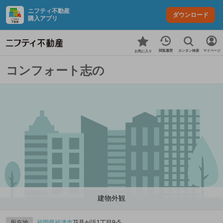
ニフティ不動産
ダウンロード
購入アプリ
カンタン検索
閲覧履歴
マイページ
お気に入り
コンフォート志の
建物外観
所在地
福岡県
福津市
花見が浜1丁目9-5