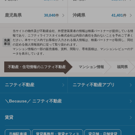
鹿児島県
沖縄県
30,040
件
41,401
件
当サイトの物件及び不動産会社、外壁塗装業者の情報は検索パートナーが提供している情
報であり、ニフティライフスタイル株式会社は内容の責任を負わないことを予めご了承く
ださい。本サービス内でお客様が入力される個人情報は、検索パートナーが取得し、同社
免責
事項
の定める個人情報規約に従って取り扱われます。
マンション情報の一部の販売価格、賃料、間取り、専有面積は、マンションレビューのデ
ータを表示しています。
不動産・住宅情報のニフティ不動産
マンション情報
福岡県
ニフティ不動産
ニフティ不動産アプリ
＼Because／ ニフティ不動産
賃貸
月極駐車場
賃貸事務所・賃貸オフィス
貸店舗・店舗賃貸