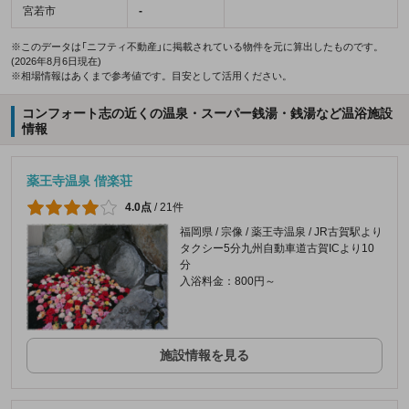
宮若市
-
※このデータは「ニフティ不動産」に掲載されている物件を元に算出したものです。
(2026年8月6日現在)
※相場情報はあくまで参考値です。目安として活用ください。
コンフォート志の近くの温泉・スーパー銭湯・銭湯など温浴施設
情報
薬王寺温泉 偕楽荘
4.0点
/
21件
福岡県 / 宗像 / 薬王寺温泉 / JR古賀駅より
タクシー5分九州自動車道古賀ICより10
分
入浴料金：800円～
施設情報を見る