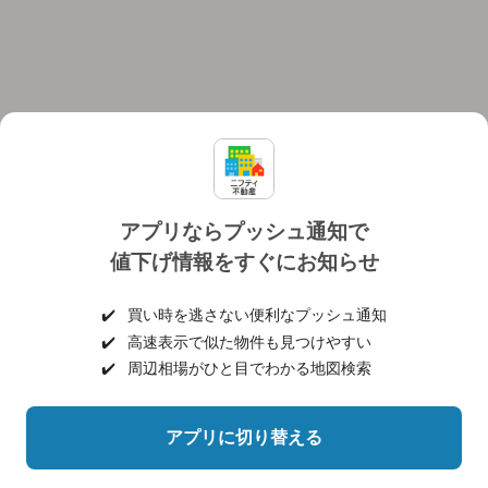
アプリならプッシュ通知で
値下げ情報をすぐにお知らせ
対応機種
個人情報保護ポリシー
利用規約
運営会社
✔️
買い時を逃さない便利なプッシュ通知
ヘルプ・お問い合わせ
採用情報
✔️
高速表示で似た物件も見つけやすい
✔️
周辺相場がひと目でわかる地図検索
アプリに切り替える
©NIFTY Lifestyle Co., Ltd.