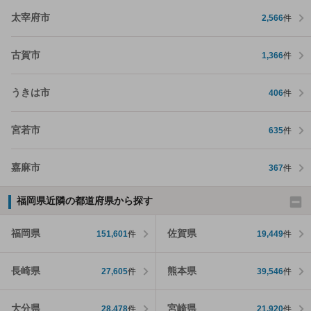
太宰府市
2,566
件
古賀市
1,366
件
うきは市
406
件
宮若市
635
件
嘉麻市
367
件
福岡県近隣の都道府県から探す
福岡県
佐賀県
151,601
件
19,449
件
長崎県
熊本県
27,605
件
39,546
件
大分県
宮崎県
28,478
件
21,920
件