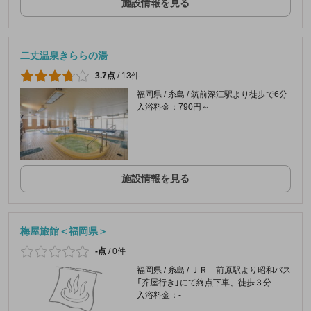
施設情報を見る
二丈温泉きららの湯
3.7点
/
13件
福岡県 / 糸島 / 筑前深江駅より徒歩で6分
入浴料金：790円～
施設情報を見る
梅屋旅館＜福岡県＞
-点
/
0件
福岡県 / 糸島 / ＪＲ 前原駅より昭和バス
「芥屋行き」にて終点下車、徒歩３分
入浴料金：-