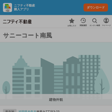
ニフティ不動産
ダウンロード
購入アプリ
カンタン検索
閲覧履歴
マイページ
お気に入り
サニーコート南風
建物外観
所在地
福岡県
糸島市
南風台7丁目3-23