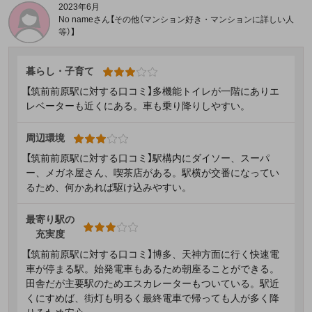
2023年6月
No nameさん【その他（マンション好き・マンションに詳しい人
等）】
暮らし・子育て
【筑前前原駅に対する口コミ】多機能トイレが一階にありエ
レベーターも近くにある。車も乗り降りしやすい。
周辺環境
【筑前前原駅に対する口コミ】駅構内にダイソー、スーパ
ー、メガネ屋さん、喫茶店がある。駅横が交番になってい
るため、何かあれば駆け込みやすい。
最寄り駅の
充実度
【筑前前原駅に対する口コミ】博多、天神方面に行く快速電
車が停まる駅。始発電車もあるため朝座ることができる。
田舎だが主要駅のためエスカレーターもついている。駅近
くにすめば、街灯も明るく最終電車で帰っても人が多く降