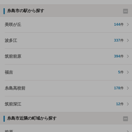
糸島市の駅から探す
美咲が丘
144
件
波多江
337
件
筑前前原
394
件
福吉
5
件
糸島高校前
178
件
筑前深江
12
件
糸島市近隣の町域から探す
前原