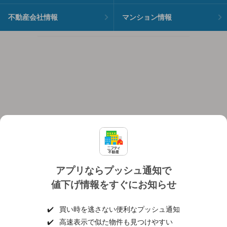
不動産会社情報
マンション情報
アプリならプッシュ通知で
値下げ情報をすぐにお知らせ
対応機種
個人情報保護ポリシー
利用規約
運営会社
✔️
買い時を逃さない便利なプッシュ通知
ヘルプ・お問い合わせ
採用情報
✔️
高速表示で似た物件も見つけやすい