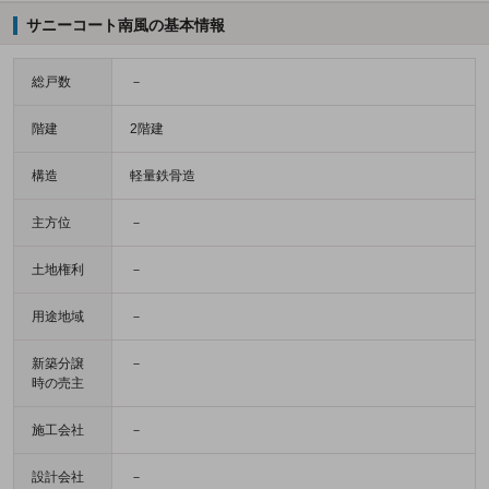
サニーコート南風の基本情報
総戸数
－
階建
2階建
構造
軽量鉄骨造
主方位
－
土地権利
－
用途地域
－
新築分譲
－
時の売主
施工会社
－
設計会社
－