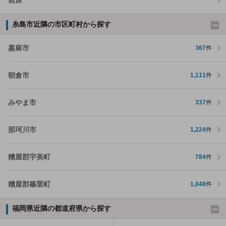
糸島市近隣の市区町村から探す
嘉麻市
367
件
朝倉市
1,111
件
みやま市
337
件
那珂川市
1,224
件
糟屋郡宇美町
784
件
糟屋郡篠栗町
1,048
件
福岡県近隣の都道府県から探す