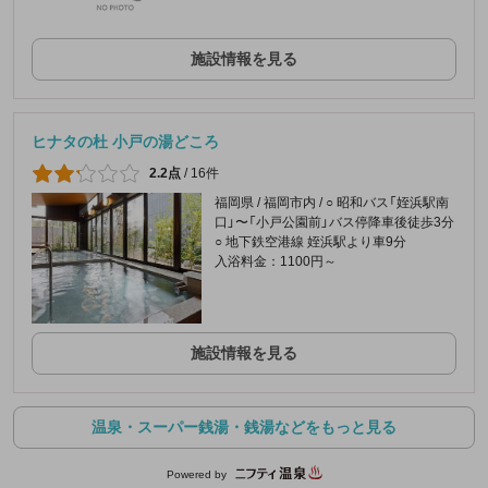
施設情報を見る
ヒナタの杜 小戸の湯どころ
2.2点
/
16件
福岡県 / 福岡市内 / ○ 昭和バス「姪浜駅南
口」〜「小戸公園前」バス停降車後徒歩3分
○ 地下鉄空港線 姪浜駅より車9分
入浴料金：1100円～
施設情報を見る
温泉・スーパー銭湯・銭湯などをもっと見る
Powered by