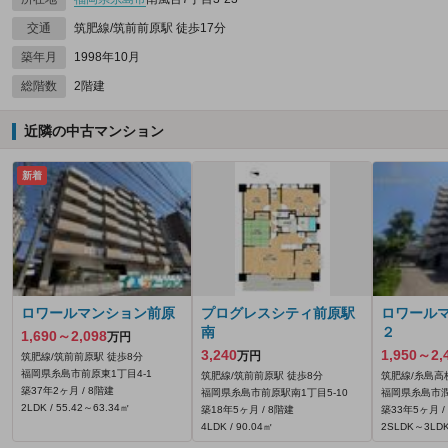
交通
筑肥線/筑前前原駅 徒歩17分
築年月
1998年10月
総階数
2階建
近隣の中古マンション
新着
ロワールマンション前原
プログレスシティ前原駅
ロワール
南
２
1,690～2,098
万円
3,240
1,950～2,
万円
筑肥線/筑前前原駅 徒歩8分
福岡県糸島市前原東1丁目4-1
筑肥線/筑前前原駅 徒歩8分
筑肥線/糸島高
築37年2ヶ月 / 8階建
福岡県糸島市前原駅南1丁目5-10
福岡県糸島市潤
2LDK / 55.42～63.34㎡
築18年5ヶ月 / 8階建
築33年5ヶ月 /
4LDK / 90.04㎡
2SLDK～3LDK 