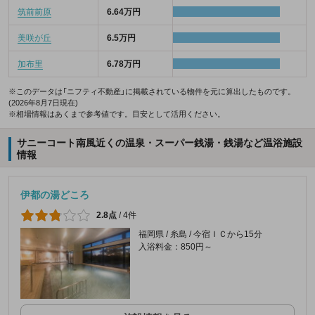
筑前前原
6.64万円
美咲が丘
6.5万円
加布里
6.78万円
※このデータは「ニフティ不動産」に掲載されている物件を元に算出したものです。
(2026年8月7日現在)
※相場情報はあくまで参考値です。目安として活用ください。
サニーコート南風近くの温泉・スーパー銭湯・銭湯など温浴施設
情報
伊都の湯どころ
2.8点
/
4件
福岡県 / 糸島 / 今宿ＩＣから15分
入浴料金：850円～