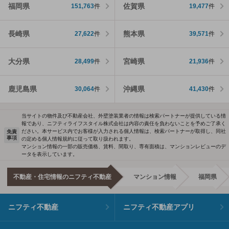
福岡県
佐賀県
151,763
件
19,477
件
長崎県
熊本県
27,622
件
39,571
件
大分県
宮崎県
28,499
件
21,936
件
鹿児島県
沖縄県
30,064
件
41,430
件
当サイトの物件及び不動産会社、外壁塗装業者の情報は検索パートナーが提供している情
報であり、ニフティライフスタイル株式会社は内容の責任を負わないことを予めご了承く
ださい。本サービス内でお客様が入力される個人情報は、検索パートナーが取得し、同社
免責
事項
の定める個人情報規約に従って取り扱われます。
マンション情報の一部の販売価格、賃料、間取り、専有面積は、マンションレビューのデ
ータを表示しています。
不動産・住宅情報のニフティ不動産
マンション情報
福岡県
ニフティ不動産
ニフティ不動産アプリ