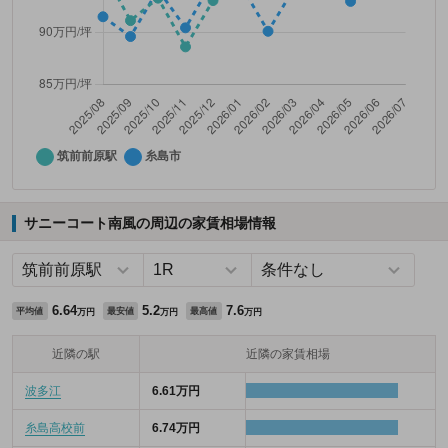
サニーコート南風の周辺の家賃相場情報
6.64
5.2
7.6
平均値
最安値
最高値
万円
万円
万円
近隣の駅
近隣の家賃相場
波多江
6.61万円
糸島高校前
6.74万円