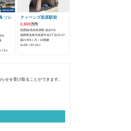
島 ソレ
クィーンズ前原駅前
2,800
万円
筑肥線/筑前前原駅 徒歩5分
福岡県糸島市前原中央3丁目20-47
9分
築21年6ヶ月 / 10階建
番
4LDK / 83.26㎡
0.73㎡
知らせを受け取ることができます。