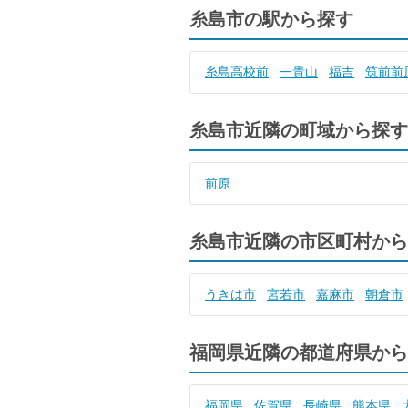
糸島市の駅から探す
糸島高校前
一貴山
福吉
筑前前
糸島市近隣の町域から探す
前原
糸島市近隣の市区町村から
うきは市
宮若市
嘉麻市
朝倉市
福岡県近隣の都道府県から
福岡県
佐賀県
長崎県
熊本県