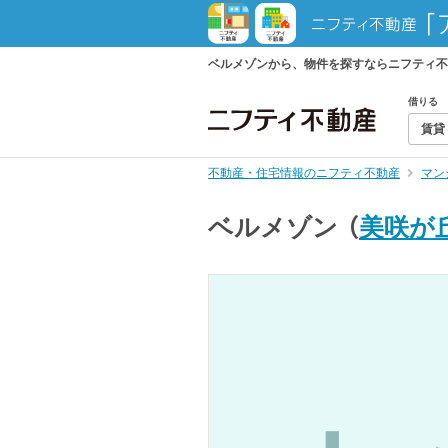
ベルメゾンから、物件を探すならニフティ不
借りる
賃貸
不動産・住宅情報のニフティ不動産
マン
ベルメゾン
（
美咲が