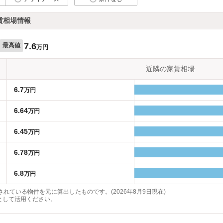
賃相場情報
7.6
最高値
万円
近隣の家賃相場
6.7
万円
6.64
万円
6.45
万円
6.78
万円
6.8
万円
れている物件を元に算出したものです。(2026年8月9日現在)
として活用ください。