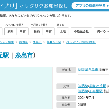
動産。あなたにピッタリのマンションが見つかります。
マンションを買う
一戸建てを買う
建てる
新築
中古
新築
中古
土地
不動産会社
調べる
ション情報
福岡県
糸島市
美咲が丘駅
ベルメゾンの詳細情報
丘駅
｜
糸島市
）
福岡県
糸島市
加布里
所在地
筑肥線
/
美咲が丘駅
交通
筑肥線
/
加布里駅
徒歩
2024年7月
築年月
2階建
総階数