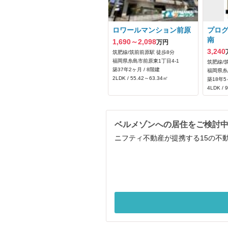
ロワールマンション前原
プロ
南
1,690～2,098
万円
3,240
筑肥線/筑前前原駅 徒歩8分
福岡県糸島市前原東1丁目4-1
筑肥線/
築37年2ヶ月 / 8階建
福岡県糸
2LDK / 55.42～63.34㎡
築18年5
4LDK / 
ベルメゾンへの居住をご検討
ニフティ不動産が提携する15の不