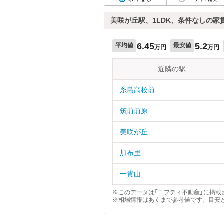
美咲が丘駅、1LDK、条件なしの家
6.45
5.2
平均値
最安値
万円
万円
近隣の駅
糸島高校前
筑前前原
美咲が丘
加布里
一貴山
※このデータは「ニフティ不動産」に掲載さ
※相場情報はあくまで参考値です。目安