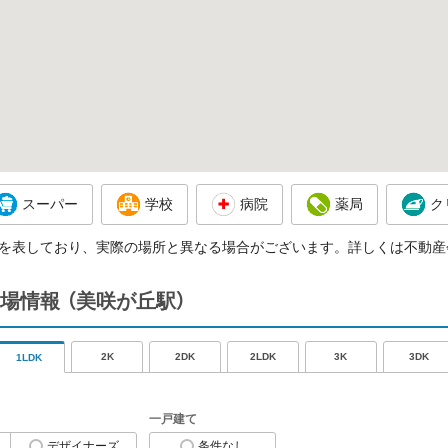
スーパー
学校
病院
薬局
ク
を表しており、実際の場所と異なる場合がございます。詳しくは不動産
場情報
（美咲が丘駅）
2K
2DK
2LDK
3K
3DK
1LDK
一戸建て
デザイナーズ
条件なし