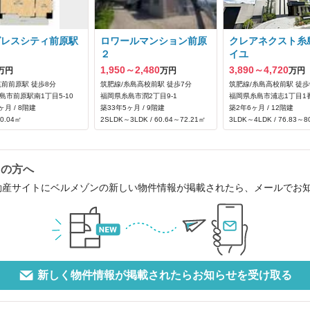
グレスシティ前原駅
ロワールマンション前原
クレアネクスト糸
２
イユ
1,950～2,480
3,890～4,720
万円
万円
万円
筑前前原駅 徒歩8分
筑肥線/糸島高校前駅 徒歩7分
筑肥線/糸島高校前駅 徒歩
島市前原駅南1丁目5-10
福岡県糸島市潤2丁目9-1
福岡県糸島市浦志1丁目1
ヶ月 / 8階建
築33年5ヶ月 / 9階建
築2年6ヶ月 / 12階建
90.04㎡
2SLDK～3LDK / 60.64～72.21㎡
3LDK～4LDK / 76.83～8
中の方へ
動産サイトにベルメゾンの新しい物件情報が掲載されたら、メールでお
新しく物件情報が掲載されたらお知らせを受け取る