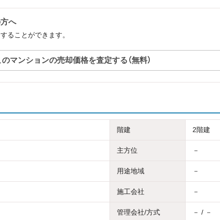
の方へ
定することができます。
このマンションの売却価格を査定する（無料）
階建
2階建
主方位
－
用途地域
－
施工会社
－
管理会社/方式
－ / －