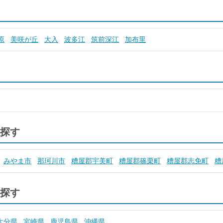
原
美咲が丘
大入
波多江
筑前深江
加布里
探す
みやま市
那珂川市
糟屋郡宇美町
糟屋郡篠栗町
糟屋郡志免町
糟
探す
大分県
宮崎県
鹿児島県
沖縄県