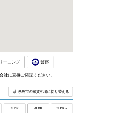
リーニング
警察
会社に直接ご確認ください。
糸島市の家賃相場に切り替える
5LDK～
3LDK
4LDK