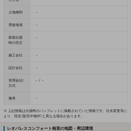
土地権利
－
用途地域
－
新築分譲
－
時の売主
施工会社
－
設計会社
－
管理会社/
－ / －
方式
備考
－
※ 上記情報は分譲時のパンフレットに掲載されていた情報です。社名変更等に
より、現況（販売中物件）と異なる場合があります。
レオパレスコンフォート南里の地図・周辺環境