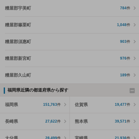
糟屋郡宇美町
784
件
糟屋郡篠栗町
1,048
件
糟屋郡須惠町
903
件
糟屋郡新宮町
976
件
糟屋郡久山町
189
件
福岡県近隣の都道府県から探す
福岡県
佐賀県
151,763
件
19,477
件
長崎県
熊本県
27,622
件
39,571
件
大分県
宮崎県
28,499
件
21,936
件