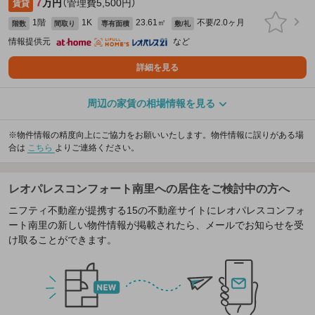
7
万円
（管理費5,500円）
賃貸
1階
1K
23.61㎡
不要/2.0ヶ月
階数
間取り
専有面積
敷/礼
情報提供元
など
詳細を見る
周辺の家賃の相場情報を見る
※物件情報の精度向上にご協力をお願いいたします。物件情報に誤りがある場
合は
こちら
よりご連絡ください。
レオパレスコンフォート南里への居住をご検討中の方へ
ニフティ不動産が提携する15の不動産サイトにレオパレスコンフォ
ート南里の新しい物件情報が掲載されたら、メールでお知らせを受
け取ることができます。