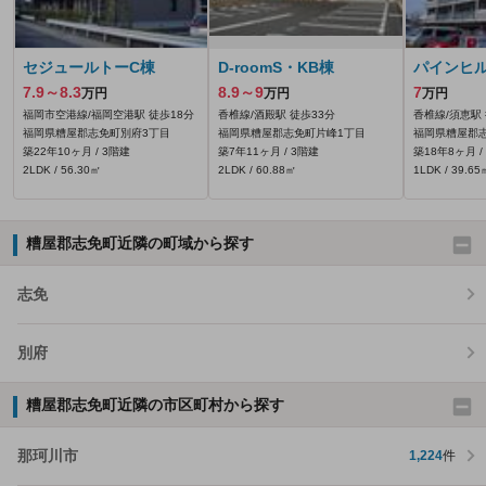
セジュールトーC棟
D-roomS・KB棟
パインヒ
7.9～8.3
8.9～9
7
万円
万円
万円
福岡市空港線/福岡空港駅 徒歩18分
香椎線/酒殿駅 徒歩33分
香椎線/須恵駅 
福岡県糟屋郡志免町別府3丁目
福岡県糟屋郡志免町片峰1丁目
福岡県糟屋郡志
築22年10ヶ月 / 3階建
築7年11ヶ月 / 3階建
築18年8ヶ月 /
2LDK / 56.30㎡
2LDK / 60.88㎡
1LDK / 39.65
糟屋郡志免町近隣の町域から探す
志免
別府
糟屋郡志免町近隣の市区町村から探す
那珂川市
1,224
件