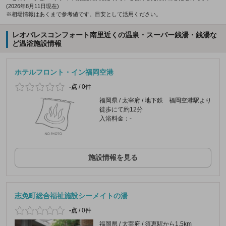
(2026年8月11日現在)
※相場情報はあくまで参考値です。目安として活用ください。
レオパレスコンフォート南里近くの温泉・スーパー銭湯・銭湯な
ど温浴施設情報
ホテルフロント・イン福岡空港
-点
/
0件
福岡県 / 太宰府 / 地下鉄 福岡空港駅より
徒歩にて約12分
入浴料金：-
施設情報を見る
志免町総合福祉施設シーメイトの湯
-点
/
0件
福岡県 / 太宰府 / 須恵駅から1.5km