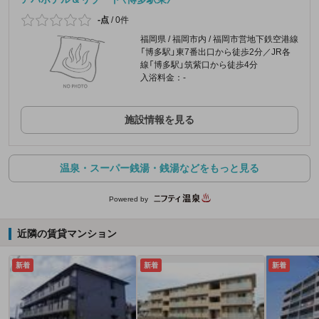
-点
/
0件
福岡県 / 福岡市内 / 福岡市営地下鉄空港線
「博多駅」東7番出口から徒歩2分／JR各
線「博多駅」筑紫口から徒歩4分
入浴料金：-
施設情報を見る
温泉・スーパー銭湯・銭湯などをもっと見る
Powered by
近隣の賃貸マンション
新着
新着
新着