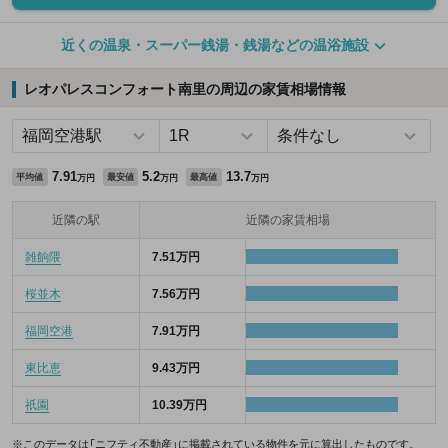
近くの温泉・スーパー銭湯・銭湯などの温浴施設
レオパレスコンフォート南里の周辺の家賃相場情報
7.91
5.2
13.7
平均値
最安値
最高値
万円
万円
万円
近隣の駅
近隣の家賃相場
雑餉隈
7.51万円
桜並木
7.56万円
福岡空港
7.91万円
東比恵
9.43万円
祇園
10.39万円
※このデータは「ニフティ不動産」に掲載されている物件を元に算出したものです。