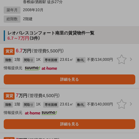
香椎線/酒殿駅 徒歩27分
築年月
2008年10月
総階数
2階建
レオパレスコンフォート南里の賃貸物件一覧
6.7～7万円
（3件）
6.7
万円
（管理費5,500円）
賃貸
1階
1K
23.61㎡
不要/134,000円
階数
間取り
専有面積
敷/礼
情報提供元
詳細を見る
7
万円
（管理費4,500円）
賃貸
1階
1K
23.61㎡
不要/140,000円
階数
間取り
専有面積
敷/礼
情報提供元
詳細を見る