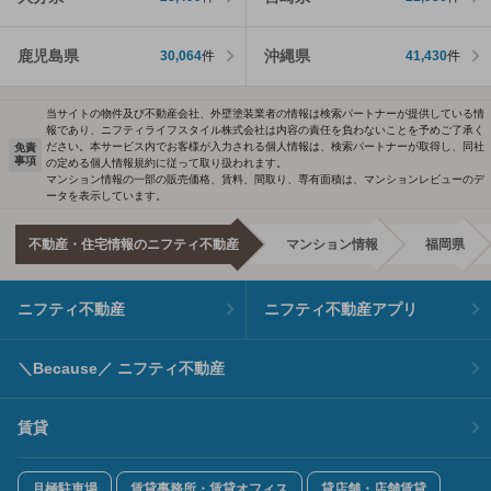
鹿児島県
沖縄県
30,064
件
41,430
件
当サイトの物件及び不動産会社、外壁塗装業者の情報は検索パートナーが提供している情
報であり、ニフティライフスタイル株式会社は内容の責任を負わないことを予めご了承く
ださい。本サービス内でお客様が入力される個人情報は、検索パートナーが取得し、同社
免責
事項
の定める個人情報規約に従って取り扱われます。
マンション情報の一部の販売価格、賃料、間取り、専有面積は、マンションレビューのデ
ータを表示しています。
不動産・住宅情報のニフティ不動産
マンション情報
福岡県
ニフティ不動産
ニフティ不動産アプリ
＼Because／ ニフティ不動産
賃貸
月極駐車場
賃貸事務所・賃貸オフィス
貸店舗・店舗賃貸