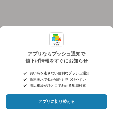
アプリならプッシュ通知で
値下げ情報をすぐにお知らせ
対応機種
個人情報保護ポリシー
利用規約
運営会社
✔️
買い時を逃さない便利なプッシュ通知
ヘルプ・お問い合わせ
採用情報
✔️
高速表示で似た物件も見つけやすい
✔️
周辺相場がひと目でわかる地図検索
アプリに切り替える
©NIFTY Lifestyle Co., Ltd.