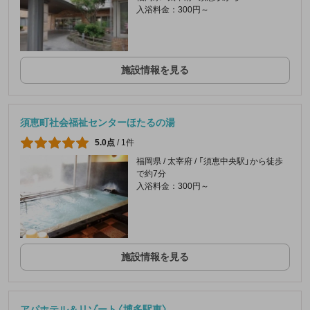
入浴料金：300円～
施設情報を見る
須恵町社会福祉センターほたるの湯
5.0点
/
1件
福岡県 / 太宰府 / 「須恵中央駅」から徒歩
で約7分
入浴料金：300円～
施設情報を見る
アパホテル＆リゾート〈博多駅東〉