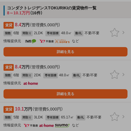
コンダクトレジデンスTOKURIKIの賃貸物件一覧
8～10.1万円
（16件）
8.4
万円
（管理費5,000円）
賃貸
6階
2LDK
48.0㎡
不要/不要
階数
間取り
専有面積
敷/礼
情報提供元
など
詳細を見る
8.4
万円
（管理費5,000円）
賃貸
6階
2DK
48.0㎡
不要/不要
階数
間取り
専有面積
敷/礼
情報提供元
詳細を見る
10.1
万円
（管理費5,000円）
賃貸
5階
3LDK
65.17㎡
不要/不要
階数
間取り
専有面積
敷/礼
情報提供元
など