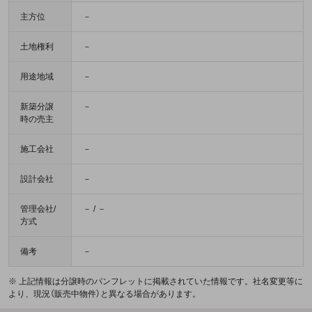
主方位
－
土地権利
－
用途地域
－
新築分譲
－
時の売主
施工会社
－
設計会社
－
管理会社/
－ / －
方式
備考
－
※ 上記情報は分譲時のパンフレットに掲載されていた情報です。社名変更等に
より、現況（販売中物件）と異なる場合があります。