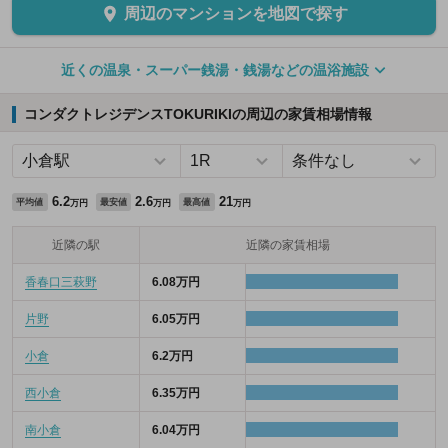
周辺のマンションを地図で探す
近くの温泉・スーパー銭湯・銭湯などの温浴施設
コンダクトレジデンスTOKURIKIの周辺の家賃相場情報
6.2
2.6
21
平均値
最安値
最高値
万円
万円
万円
近隣の駅
近隣の家賃相場
香春口三萩野
6.08万円
片野
6.05万円
小倉
6.2万円
西小倉
6.35万円
南小倉
6.04万円