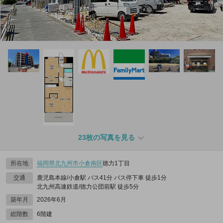
23枚の写真を見る
所在地
福岡県
北九州市小倉南区
徳力1丁目
交通
鹿児島本線/小倉駅 バス41分 バス停下車 徒歩1分
北九州高速鉄道/徳力公団前駅 徒歩5分
築年月
2026年6月
総階数
6階建