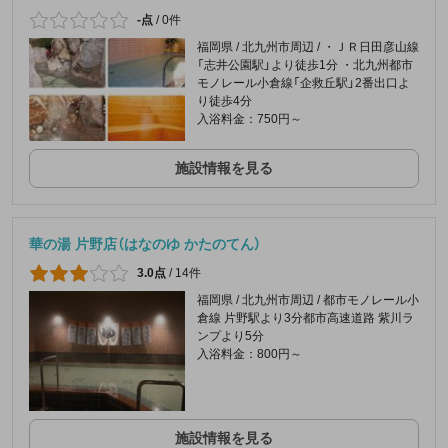
-点
/
0件
福岡県 / 北九州市周辺 / ・ＪＲ日田彦山線
「志井公園駅」より徒歩1分 ・北九州都市
モノレール小倉線「企救丘駅」2番出口よ
り徒歩4分
入浴料金：750円～
施設情報を見る
華の湯 片野店（はなのゆ かたのてん）
3.0点
/
14件
福岡県 / 北九州市周辺 / 都市モノレール小
倉線 片野駅より3分都市高速道路 紫川ラ
ンプより5分
入浴料金：800円～
施設情報を見る