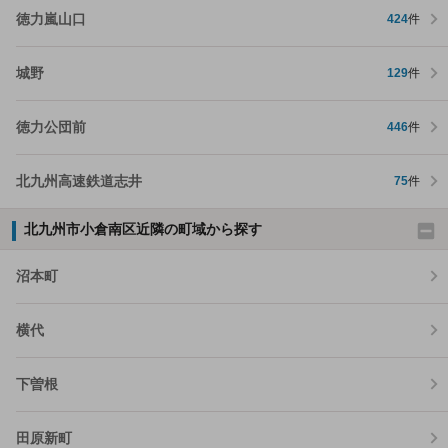
徳力嵐山口
424
件
城野
129
件
徳力公団前
446
件
北九州高速鉄道志井
75
件
北九州市小倉南区近隣の町域から探す
沼本町
横代
下曽根
田原新町