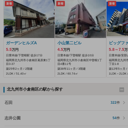
新着
新着
新着
ガーデンヒルズA
小山第二ビル
ビッグフ
5.5
4.5
5.8～7.5
万円
万円
万
日豊本線/下曽根駅 徒歩17分
日豊本線/下曽根駅 徒歩10分
日豊本線/安部
福岡県北九州市小倉南区葛原東1丁
福岡県北九州市小倉南区中曽根1丁
福岡県北九州
目3-37
目4番11号
丁目1-8
築25年2ヶ月 / 2階建
築38年11ヶ月 / 3階建
築12年5ヶ月 /
2LDK / 51.40㎡
2LDK / 60.74㎡
1LDK～2LDK /
北九州市小倉南区の駅から探す
石田
322
件
志井公園
54
件