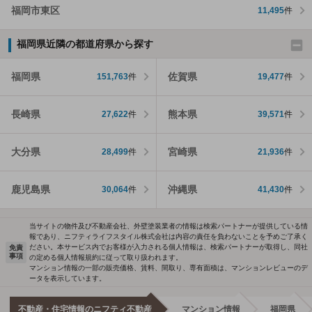
福岡市東区
11,495
件
福岡県近隣の都道府県から探す
福岡県
佐賀県
151,763
件
19,477
件
長崎県
熊本県
27,622
件
39,571
件
大分県
宮崎県
28,499
件
21,936
件
鹿児島県
沖縄県
30,064
件
41,430
件
当サイトの物件及び不動産会社、外壁塗装業者の情報は検索パートナーが提供している情
報であり、ニフティライフスタイル株式会社は内容の責任を負わないことを予めご了承く
ださい。本サービス内でお客様が入力される個人情報は、検索パートナーが取得し、同社
免責
事項
の定める個人情報規約に従って取り扱われます。
マンション情報の一部の販売価格、賃料、間取り、専有面積は、マンションレビューのデ
ータを表示しています。
不動産・住宅情報のニフティ不動産
マンション情報
福岡県