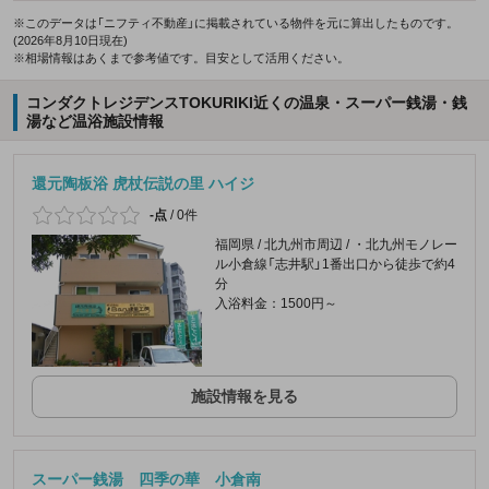
※このデータは「ニフティ不動産」に掲載されている物件を元に算出したものです。
(2026年8月10日現在)
※相場情報はあくまで参考値です。目安として活用ください。
コンダクトレジデンスTOKURIKI近くの温泉・スーパー銭湯・銭
湯など温浴施設情報
還元陶板浴 虎杖伝説の里 ハイジ
-点
/
0件
福岡県 / 北九州市周辺 / ・北九州モノレー
ル小倉線「志井駅」1番出口から徒歩で約4
分
入浴料金：1500円～
施設情報を見る
スーパー銭湯 四季の華 小倉南