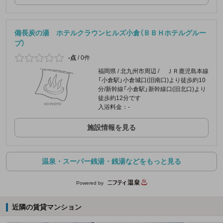
備長炭の湯 ホテルクラウンヒルズ小倉（ＢＢＨホテルグルー
プ）
-点
/
0件
福岡県 / 北九州市周辺 / ＪＲ鹿児島本線
「小倉駅」小倉城口(旧南口)より徒歩約10
分/新幹線「小倉駅」新幹線口(旧北口)より
徒歩約12分です
入浴料金：-
施設情報を見る
温泉・スーパー銭湯・銭湯などをもっと見る
Powered by
近隣の賃貸マンション