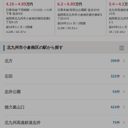
4.15～4.85
6.2～6.85
3.4～4.1
万円
万円
万
日豊本線/下曽根駅 バス13分 バス停
日豊本線/安部山公園駅 徒歩20分
北九州高速鉄道
下車 徒歩5分
12分
福岡県北九州市小倉南区横代東町3
福岡県北九州市小倉南区蜷田若園1
丁目10-5
福岡県北九州
丁目6-15
1-1
築28年11ヶ月 / 2階建
築18年1ヶ月 / 2階建
築20年11ヶ月 
1LDK / 50.01㎡
1LDK / 42.37㎡
1K / 23.18㎡
北九州市小倉南区の駅から探す
北方
390
件
石田
322
件
志井公園
54
件
徳力嵐山口
424
件
北九州高速鉄道志井
75
件