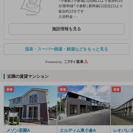
「小倉駅」小倉城口(旧南口)より徒歩約10
分/新幹線「小倉駅」新幹線口(旧北口)より
徒歩約12分です
入浴料金：-
施設情報を見る
温泉・スーパー銭湯・銭湯などをもっと見る
Powered by
近隣の賃貸マンション
新着
新着
新着
メゾン若園A
エルディム東小倉A
レオパレ