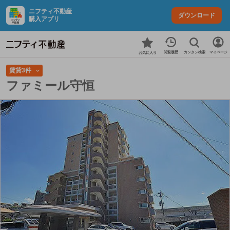
ニフティ不動産
ダウンロード
購入アプリ
カンタン検索
閲覧履歴
マイページ
お気に入り
賃貸3件
ファミール守恒