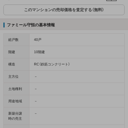
このマンションの売却価格を査定する（無料）
ファミール守恒の基本情報
総戸数
40戸
階建
10階建
構造
RC（鉄筋コンクリート）
主方位
－
土地権利
－
用途地域
－
新築分譲
－
時の売主