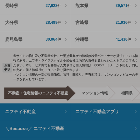
長崎県
熊本県
27,622
件
39,571
件
大分県
宮崎県
28,499
件
21,936
件
鹿児島県
沖縄県
30,064
件
41,430
件
当サイトの物件及び不動産会社、外壁塗装業者の情報は検索パートナーが提供している情
報であり、ニフティライフスタイル株式会社は内容の責任を負わないことを予めご了承く
ださい。本サービス内でお客様が入力される個人情報は、検索パートナーが取得し、同社
免責
事項
の定める個人情報規約に従って取り扱われます。
マンション情報の一部の販売価格、賃料、間取り、専有面積は、マンションレビューのデ
ータを表示しています。
不動産・住宅情報のニフティ不動産
マンション情報
福岡県
ニフティ不動産
ニフティ不動産アプリ
＼Because／ ニフティ不動産