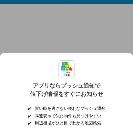
アプリならプッシュ通知で
値下げ情報をすぐにお知らせ
対応機種
個人情報保護ポリシー
利用規約
運営会社
✔️
買い時を逃さない便利なプッシュ通知
ヘルプ・お問い合わせ
採用情報
✔️
高速表示で似た物件も見つけやすい
✔️
周辺相場がひと目でわかる地図検索