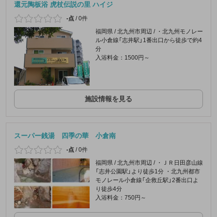
還元陶板浴 虎杖伝説の里 ハイジ
-点
/
0件
福岡県 / 北九州市周辺 / ・北九州モノレー
ル小倉線「志井駅」1番出口から徒歩で約4
分
入浴料金：1500円～
施設情報を見る
スーパー銭湯 四季の華 小倉南
-点
/
0件
福岡県 / 北九州市周辺 / ・ＪＲ日田彦山線
「志井公園駅」より徒歩1分 ・北九州都市
モノレール小倉線「企救丘駅」2番出口よ
り徒歩4分
入浴料金：750円～