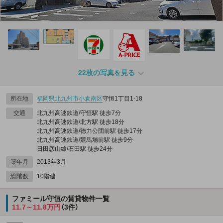
22枚の写真を見る
所在地
福岡県
北九州市小倉南区
守恒1丁目1-18
交通
北九州高速鉄道/守恒駅 徒歩7分
北九州高速鉄道/北方駅 徒歩18分
北九州高速鉄道/徳力公団前駅 徒歩17分
北九州高速鉄道/競馬場前駅 徒歩9分
日田彦山線/石田駅 徒歩24分
築年月
2013年3月
総階数
10階建
ファミール守恒の賃貸物件一覧
11.7～11.8万円
（3件）