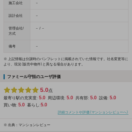
施工会社
－
設計会社
－
管理会社/
－ / －
方式
備考
－
※ 上記情報は分譲時のパンフレットに掲載されていた情報です。社名変更等に
より、現況（販売中物件）と異なる場合があります。
ファミール守恒のユーザ評価
5.0
点
5.0
5.0
5.0
5.0
最寄り駅の充実度:
周辺環境:
共有部:
設備:
5.0
5.0
買い物:
暮らし:
詳細コメントや評価（マンションレビューへ）
※
出典：マンションレビュー