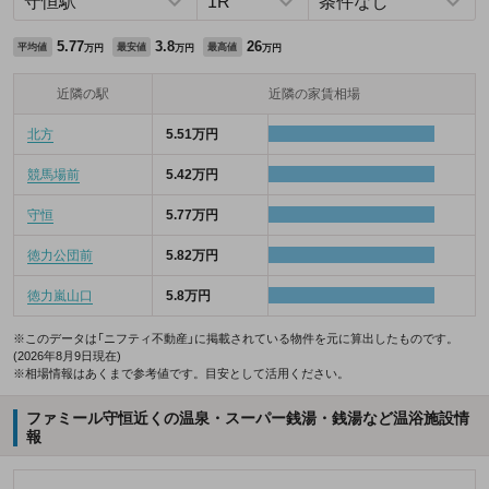
5.77
3.8
26
平均値
最安値
最高値
万円
万円
万円
近隣の駅
近隣の家賃相場
北方
5.51万円
競馬場前
5.42万円
守恒
5.77万円
徳力公団前
5.82万円
徳力嵐山口
5.8万円
※このデータは「ニフティ不動産」に掲載されている物件を元に算出したものです。
(2026年8月9日現在)
※相場情報はあくまで参考値です。目安として活用ください。
ファミール守恒近くの温泉・スーパー銭湯・銭湯など温浴施設情
報