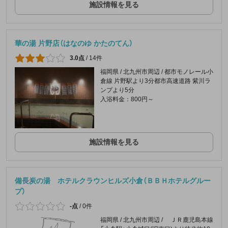
施設情報を見る
華の湯 片野店（はなのゆ かたのてん）
3.0点
/
14件
福岡県 / 北九州市周辺 / 都市モノレール小
倉線 片野駅より3分都市高速道路 紫川ラ
ンプより5分
入浴料金：800円～
施設情報を見る
備長炭の湯 ホテルクラウンヒルズ小倉（ＢＢＨホテルグルー
プ）
-点
/
0件
福岡県 / 北九州市周辺 / ＪＲ鹿児島本線