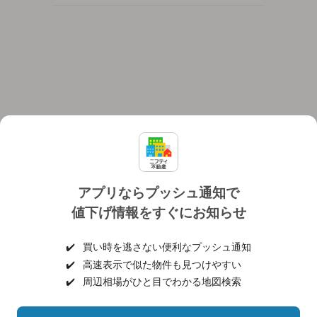
アプリならプッシュ通知で
値下げ情報をすぐにお知らせ
対応機種
個人情報保護ポリシー
利用規約
運営会社
✔️
買い時を逃さない便利なプッシュ通知
ヘルプ・お問い合わせ
採用情報
✔️
高速表示で似た物件も見つけやすい
✔️
周辺相場がひと目でわかる地図検索