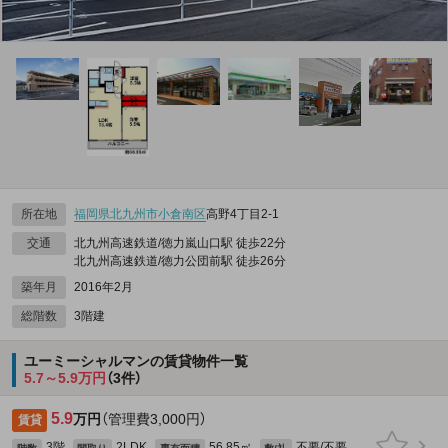
所在地
福岡県
北九州市小倉南区
高野4丁目2-1
交通
北九州高速鉄道/徳力嵐山口駅 徒歩22分
北九州高速鉄道/徳力公団前駅 徒歩26分
築年月
2016年2月
総階数
3階建
ユーミーシャルマンの賃貸物件一覧
5.7～5.9万円
（3件）
5.9
万円
（管理費3,000円）
賃貸
3階
2LDK
56.85㎡
不要/不要