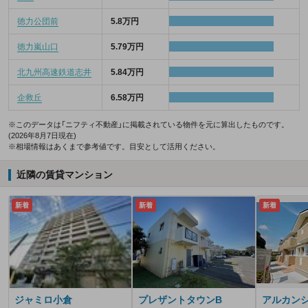
徳力公団前
5.8万円
徳力嵐山口
5.79万円
北九州高速鉄道志井
5.84万円
企救丘
6.58万円
※このデータは「ニフティ不動産」に掲載されている物件を元に算出したものです。
(2026年8月7日現在)
※相場情報はあくまで参考値です。目安として活用ください。
近隣の賃貸マンション
新着
新着
新着
ジャミロ小倉
プレザントタウンB
アルカンシ