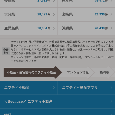
長崎県
熊本県
27,622
件
39,571
件
大分県
宮崎県
28,499
件
21,936
件
鹿児島県
沖縄県
30,064
件
41,430
件
当サイトの物件及び不動産会社、外壁塗装業者の情報は検索パートナーが提供している情
報であり、ニフティライフスタイル株式会社は内容の責任を負わないことを予めご了承く
ださい。本サービス内でお客様が入力される個人情報は、検索パートナーが取得し、同社
免責
事項
の定める個人情報規約に従って取り扱われます。
マンション情報の一部の販売価格、賃料、間取り、専有面積は、マンションレビューのデ
ータを表示しています。
不動産・住宅情報のニフティ不動産
マンション情報
福岡県
ニフティ不動産
ニフティ不動産アプリ
＼Because／ ニフティ不動産