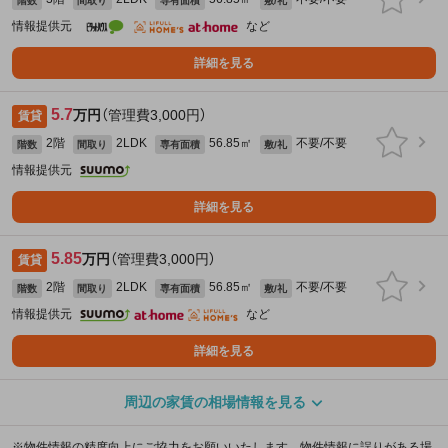
階数
間取り
専有面積
敷/礼
情報提供元
など
詳細を見る
5.7
万円
（管理費3,000円）
賃貸
2階
2LDK
56.85㎡
不要/不要
階数
間取り
専有面積
敷/礼
情報提供元
詳細を見る
5.85
万円
（管理費3,000円）
賃貸
2階
2LDK
56.85㎡
不要/不要
階数
間取り
専有面積
敷/礼
情報提供元
など
詳細を見る
周辺の家賃の相場情報を見る
※物件情報の精度向上にご協力をお願いいたします。物件情報に誤りがある場