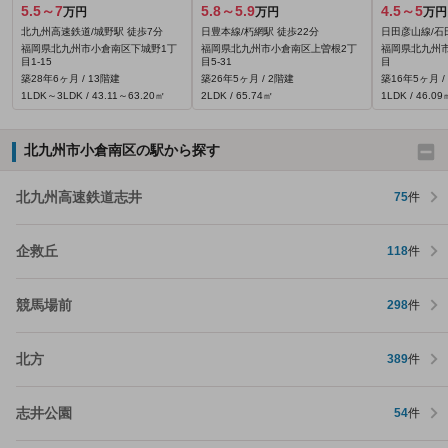
5.5～7
5.8～5.9
4.5～5
万円
万円
万円
北九州高速鉄道/城野駅 徒歩7分
日豊本線/朽網駅 徒歩22分
日田彦山線/石
福岡県北九州市小倉南区下城野1丁
福岡県北九州市小倉南区上曽根2丁
福岡県北九州
目1-15
目5-31
目
築28年6ヶ月 / 13階建
築26年5ヶ月 / 2階建
築16年5ヶ月 /
1LDK～3LDK / 43.11～63.20㎡
2LDK / 65.74㎡
1LDK / 46.09
北九州市小倉南区の駅から探す
北九州高速鉄道志井
75
件
企救丘
118
件
競馬場前
298
件
北方
389
件
志井公園
54
件